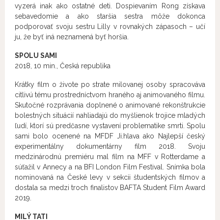
vyzerá inak ako ostatné deti. Dospievaním Rong získava
sebavedomie a ako staršia sestra môže dokonca
podporovať svoju sestru Lilly v rovnakých zápasoch – učí
ju, že byť iná neznamená byť horšia.
SPOLU SAMI
2018, 10 min., Česká republika
Krátky film o živote po strate milovanej osoby spracováva
citlivú tému prostredníctvom hraného aj animovaného filmu.
Skutočné rozprávania doplnené o animované rekonštrukcie
bolestných situácií nahliadajú do myšlienok trojice mladých
ľudí, ktorí sú predčasne vystavení problematike smrti. Spolu
sami bolo ocenené na MFDF Ji.hlava ako Najlepší český
experimentálny dokumentárny film 2018. Svoju
medzinárodnú premiéru mal film na MFF v Rotterdame a
súťažil v Annecy a na BFI London Film Festival. Snímka bola
nominovaná na České levy v sekcii študentských filmov a
dostala sa medzi troch finalistov BAFTA Student Film Award
2019.
MILÝ TATI