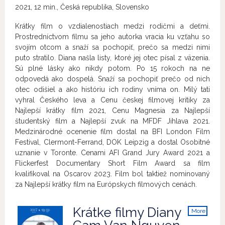
2021, 12 min., Česká republika, Slovensko
Krátky film o vzdialenostiach medzi rodičmi a deťmi.
Prostredníctvom filmu sa jeho autorka vracia ku vzťahu so
svojím otcom a snaží sa pochopiť, prečo sa medzi nimi
puto stratilo. Diana našla listy, ktoré jej otec písal z väzenia.
Sú plné lásky ako nikdy potom. Po 15 rokoch na ne
odpovedá ako dospelá. Snaží sa pochopiť prečo od nich
otec odišiel a ako históriu ich rodiny vníma on. Milý tati
vyhral Českého leva a Cenu českej filmovej kritiky za
Najlepší krátky film 2021, Cenu Magnesia za Najlepší
študentský film a Najlepší zvuk na MFDF Jihlava 2021.
Medzinárodné ocenenie film dostal na BFI London Film
Festival, Clermont-Ferrand, DOK Leipzig a dostal Osobitné
uznanie v Toronte. Cenami AFI Grand Jury Award 2021 a
Flickerfest Documentary Short Film Award sa film
kvalifikoval na Oscarov 2023. Film bol taktiež nominovaný
za Najlepší krátky film na Európskych filmových cenách.
Krátke filmy Diany
More
info