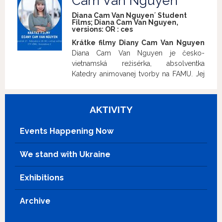
Cam Van Nguyen
Diana Cam Van Nguyen´ Student
Films; Diana Cam Van Nguyen,
versions:
OR
:
ces
Krátke filmy Diany Cam Van Nguyen
Diana Cam Van Nguyen je česko-
vietnamská režisérka, absolventka
Katedry animovanej tvorby na FAMU. Jej
krátke filmy boli premietané na mnohých
festivaloch a získali desiatky ocenení.
Prinášame vám unikátnu projekciu jej
AKTIVITY
tvorby za jej osobnej účasti.
Organizátormi podujatia sú Asociácia
Events Happening Now
slovenských filmových klubov a
nutprodukcia.
Vstup na predstavenie
We stand with Ukraine
je voľný.
MALÁ
2017, 10 min., Česká republika Malá
Exhibitions
rozpráva príbeh malého dievčatka Rong,
ktoré žije v Česku ako cudzinka. Rong
počas dospievania zažíva rôzne
Archive
nepríjemné situácie spojené s jej
vietnamským pôvodom – vyzerá inak