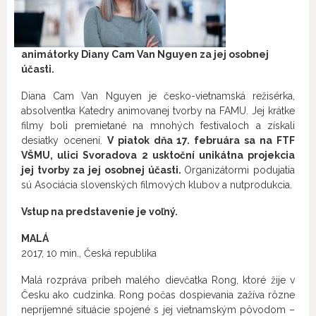
animátorky Diany C
am Van Nguyen
za jej osobnej
účasti.
Diana Cam Van Nguyen je česko-vietnamská režisérka,
absolventka Katedry animovanej tvorby na FAMU. Jej krátke
filmy boli premietané na mnohých festivaloch a získali
desiatky ocenení.
V piatok dňa 17. februára sa na FTF
VŠMU, ulici Svoradova 2 usktoční unikátna projekcia
jej tvorby za jej osobnej účasti.
Organizátormi podujatia
sú Asociácia slovenských filmových klubov a nutprodukcia.
Vstup na predstavenie je voľný.
MALÁ
2017, 10 min., Česká republika
Malá rozpráva príbeh malého dievčatka Rong, ktoré žije v
Česku ako cudzinka. Rong počas dospievania zažíva rôzne
nepríjemné situácie spojené s jej vietnamským pôvodom –