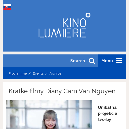
Search
Menu
Programme
Events
Archive
Krátke filmy Diany Cam Van Nguyen
Unikátna
projekcia
tvorby