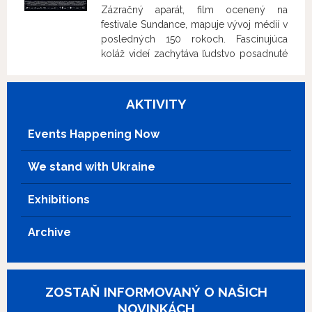
Zázračný aparát, film ocenený na
festivale Sundance, mapuje vývoj médií v
posledných 150 rokoch. Fascinujúca
koláž videí zachytáva ľudstvo posadnuté
obrazom, šikovne prepletá preslávené
virálne úryvky z našej kolektívnej
vizuálnej pamäte, ktoré prenášajú diváka
AKTIVITY
v čase, priestore a skúsenostiach. Táto
audiovizuálna explózia nabáda k zmene
Events Happening Now
pohľadu na seba i svet okolo nás. Pútavý
a provokatívny film produkovaný
We stand with Ukraine
Rubenom Östlundom (Štvorec,
Trojuholník smútku) prináša množstvo
Exhibitions
otázok, napríklad ako ďaleko sme
schopní zájsť pre najviac „lajkov“ a
vzhliadnutí.
Archive
ZOSTAŇ INFORMOVANÝ O NAŠICH
NOVINKÁCH