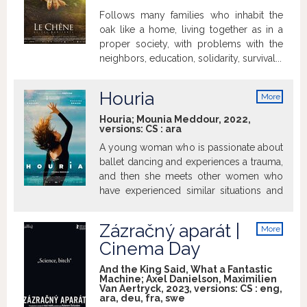
Follows many families who inhabit the
oak like a home, living together as in a
proper society, with problems with the
neighbors, education, solidarity, survival...
Houria
More
info
Houria; Mounia Meddour, 2022,
versions:
CS
:
ara
A young woman who is passionate about
ballet dancing and experiences a trauma,
and then she meets other women who
have experienced similar situations and
they find a creative way to pursue their
passion.
Zázračný aparát |
More
info
Cinema Day
And the King Said, What a Fantastic
Machine; Axel Danielson, Maximilien
Van Aertryck, 2023, versions:
CS
:
eng
,
ara
,
deu
,
fra
,
swe