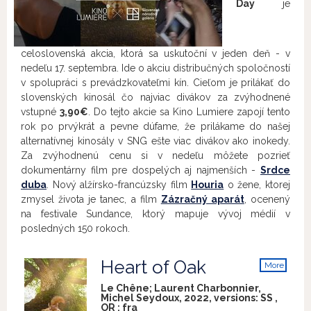
Day
je
celoslovenská akcia, ktorá sa uskutoční v jeden deň - v
nedeľu 17. septembra. Ide o akciu distribučných spoločností
v spolupráci s prevádzkovateľmi kín. Cieľom je prilákať do
slovenských kinosál čo najviac divákov za zvýhodnené
vstupné
3,90€
. Do tejto akcie sa Kino Lumiere zapojí tento
rok po prvýkrát a pevne dúfame, že prilákame do našej
alternatívnej kinosály v SNG ešte viac divákov ako inokedy.
Za zvýhodnenú cenu si v nedeľu môžete pozrieť
dokumentárny film pre dospelých aj najmenších -
Srdce
duba
. Nový alžírsko-francúzsky film
Houria
o žene, ktorej
zmysel života je tanec, a film
Zázračný aparát
, ocenený
na festivale Sundance, ktorý mapuje vývoj médií v
posledných 150 rokoch.
Heart of Oak
More
info
Le Chêne; Laurent Charbonnier,
Michel Seydoux, 2022, versions:
SS
,
OR
:
fra