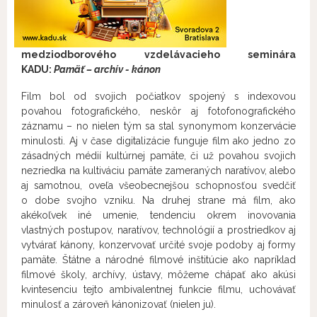
medziodborového vzdelávacieho seminára
KADU:
Pamäť – archív - kánon
Film bol od svojich počiatkov spojený s indexovou
povahou fotografického, neskôr aj fotofonografického
záznamu – no nielen tým sa stal synonymom konzervácie
minulosti. Aj v čase digitalizácie funguje film ako jedno zo
zásadných médií kultúrnej pamäte, či už povahou svojich
nezriedka na kultiváciu pamäte zameraných naratívov, alebo
aj samotnou, oveľa všeobecnejšou schopnosťou svedčiť
o dobe svojho vzniku. Na druhej strane má film, ako
akékoľvek iné umenie, tendenciu okrem inovovania
vlastných postupov, naratívov, technológií a prostriedkov aj
vytvárať kánony, konzervovať určité svoje podoby aj formy
pamäte. Štátne a národné filmové inštitúcie ako napríklad
filmové školy, archívy, ústavy, môžeme chápať ako akúsi
kvintesenciu tejto ambivalentnej funkcie filmu, uchovávať
minulosť a zároveň kánonizovať (nielen ju).