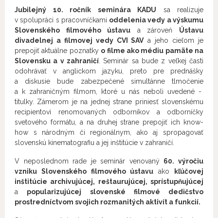
Jubilejný 10. ročník seminára KADU
sa realizuje
v spolupráci s pracovníčkami
oddelenia vedy a výskumu
Slovenského filmového ústavu
a zároveň
Ústavu
divadelnej a filmovej vedy CVI SAV
a jeho cieľom je
prepojiť aktuálne poznatky
o filme ako médiu pamäte na
Slovensku a v zahraničí
. Seminár sa bude z veľkej časti
odohrávať v anglickom jazyku, preto pre prednášky
a diskusie bude zabezpečené simultánne tlmočenie
a k zahraničným filmom, ktoré u nás neboli uvedené -
titulky. Zámerom je na jednej strane priniesť slovenskému
recipientovi renomovaných odborníkov a odborníčky
svetového formátu, a na druhej strane prepojiť ich know-
how s národným či regionálnym, ako aj spropagovať
slovenskú kinematografiu a jej inštitúcie v zahraničí.
V neposlednom rade je seminár venovaný
60. výročiu
vzniku Slovenského filmového ústavu
ako
kľúčovej
inštitúcie archivujúcej, reštaurujúcej, sprístupňujúcej
a
popularizujúcej slovenské filmové dedičstvo
prostredníctvom svojich rozmanitých aktivít a funkcií.