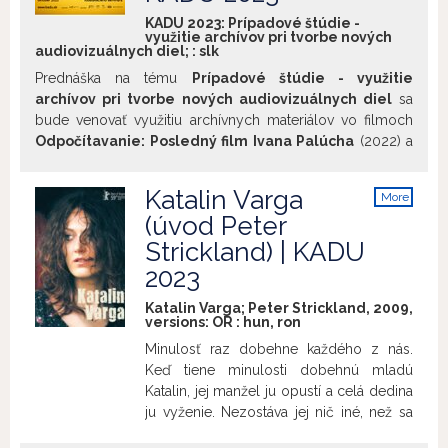
prostredníctvom reprezentácie.
KADU 2023: Prípadové štúdie -
využitie archívov pri tvorbe nových
audiovizuálnych diel; :
slk
Prednáška na tému
Prípadové štúdie - využitie
archívov pri tvorbe nových audiovizuálnych diel
sa
bude venovať využitiu archívnych materiálov vo filmoch
Odpočítavanie: Posledný film Ivana Palúcha
(2022) a
Pravda je to najdôležitejšie – portrét Eduarda
Grečnera
(2023). Prípadové štúdie na ukážkach z týchto
Katalin Varga
More
filmov budú prezentovať ich režiséri,
Martin Palúch
info
(úvod Peter
(Odpočítavanie: Posledný film Ivana Palúcha") a
Marián
Strickland) | KADU
Brázda
(Pravda je to najdôležitejšie – portrétu Eduarda
Grečnera). Prednášky sa taktiež zúčastní expert na
2023
digitalizáciu a manažér kvality a kontroly,
Peter Csordás
,
Katalin Varga; Peter Strickland, 2009,
s prezentáciou na tému
Príbehy digitálneho
versions:
OR
:
hun
,
ron
reštaurovania filmov
.
Minulosť raz dobehne každého z nás.
Keď tiene minulosti dobehnú mladú
Katalin, jej manžel ju opustí a celá dedina
ju vyženie. Nezostáva jej nič iné, než sa
vydať na cestu za skutočným otcom