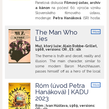
Panelová diskusia
Filmový ústav, archív
a kánon
na počesť 60. výročia vzniku
Slovenského filmového ústavu,
moderuje:
Petra Hanáková
(SR) hostia:
Ewa Mazierska
(VB),
Michal Bregant
(ČR),
Rastislav Steranka
(SR),
Martin
The Man Who
More
Kaňuch
(SR),
Václav Macek
(SR),
Peter
info
Lies
Konečný
(SR),
Jana Dudková
(SR).
Diskusia sa bude venovať spôsobom
Muž, ktorý luže; Alain Robbe-Grillet,
kanonizácie a dekanonizácie filmového
1968, versions:
OR
,
ES
:
slk
dedičstva v aktivitách národných
The theme is truth and deceit, reality and
filmových archívov a ústavov, pričom
illusion. The main character, similar to
jednou z jej cieľov bude porovnať
some modern Baron Munchhausen,
skúsenosti Slovenského filmového
passes himself off as a hero of the local
ústavu so skúsenosťami podobných
uprising and thus mystifies the inhabitants
východoeurópskych inštitúcií. Jednou
of a small Slovak town and especially
Róm (úvod Petra
z kontinuálnych činností SFÚ NFA je totiž
More
attracts the admiration of its women.
info
popularizácia, resp. šírenie povedomia
Hanáková) | KADU
domácej filmovej kultúry a určité
2023
pestovanie či utvrdzovanie jej kánonu.
Teda určitá validácia toho, čo si
Róm ; Ivan Húšťava, 1969, versions: