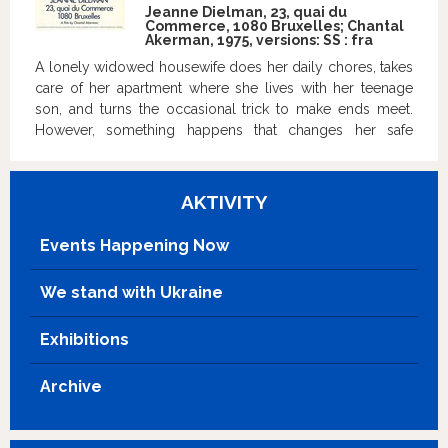
Jeanne Dielman, 23, quai du
inštitúcie kompatibilné s prácou
Commerce, 1080 Bruxelles; Chantal
podobných inštitúcií v blízkom (ČR)
Akerman, 1975, versions:
SS
:
fra
a vzdialenejšom zahraničí (západná,
A lonely widowed housewife does her daily chores, takes
juhovýchodná Európa)? Ako sa navzájom
care of her apartment where she lives with her teenage
líšia, čo sa od seba vedia naučiť? V našej
son, and turns the occasional trick to make ends meet.
sérii diskusií budeme predpokladať, že
However, something happens that changes her safe
Kánon (a jeho obsah) nie je niečo čo
routine.
vzniká a utvára sa mimovoľne, čo sa
prirodzene vyjavuje. Kánon „sa tvorí“ a na
AKTIVITY
jeho sa tvorbe sa podieľa množstvo (aj
inštitucionálnych) faktorov. 60. výročie
Events Happening Now
Slovenského filmového ústavu (1963)
a paralelne 80. výročie Národného
We stand with Ukraine
filmového archívu v Prahe (1943) sú
dobrou príležitosťou ako reflektovať
tento proces – pozrieť sa ako sa
Exhibitions
podobné inštitúcie podieľali a aktívne
podieľajú na „vyhodnocovaní“ svetovej i
Archive
národných kinematografií.