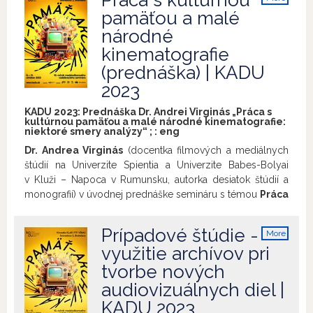
Práca s kultúrnou
info
pamäťou a malé
národné
kinematografie
(prednáška) | KADU
2023
KADU 2023: Prednáška Dr. Andrei Virginás „Práca s
kultúrnou pamäťou a malé národné kinematografie:
niektoré smery analýzy“ ; :
eng
Dr. Andrea Virginás
(docentka filmových a mediálnych
štúdií na Univerzite Spientia a Univerzite Babes-Bolyai
v Kluži – Napoca v Rumunsku, autorka desiatok štúdií a
monografií) v úvodnej prednáške semináru s témou
Práca
s kultúrnou pamäťou a malé národné
kinematografie: niektoré smery analýzy
bude
Prípadové štúdie -
More
v kontexte chápania európskych naratívnych hraných
info
využitie archívov pri
filmov ako účastníkov práce s kolektívnou pamäťou
tvorbe nových
špecifikovať aj pojem tzv. malých národných
kinematografií s využitím pojmu komunikačných generácií
audiovizuálnych diel |
a ich potrieb – zažiť traumu a stať sa obeťou, zabudnúť na
KADU 2023
traumu predchádzajúcej generácie a oplakávať mŕtvych