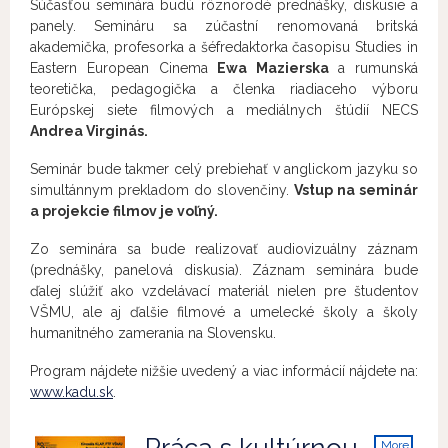
Súčasťou seminára budú rôznorodé prednášky, diskusie a
panely. Semináru sa zúčastní renomovaná britská
akademička, profesorka a šéfredaktorka časopisu Studies in
Eastern European Cinema
Ewa Mazierska
a rumunská
teoretička, pedagogička a členka riadiaceho výboru
Európskej siete filmových a mediálnych štúdií NECS
Andrea Virginás.
Seminár bude takmer celý prebiehať v anglickom jazyku so
simultánnym prekladom do slovenčiny.
Vstup na seminár
a projekcie filmov je voľný.
Zo seminára sa bude realizovať audiovizuálny záznam
(prednášky, panelová diskusia). Záznam seminára bude
ďalej slúžiť ako vzdelávací materiál nielen pre študentov
VŠMU, ale aj ďalšie filmové a umelecké školy a školy
humanitného zamerania na Slovensku.
Program nájdete nižšie uvedený a viac informácií nájdete na:
www.kadu.sk
.
More