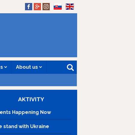
SK
EN
es
About us
AKTIVITY
ents Happening Now
 stand with Ukraine