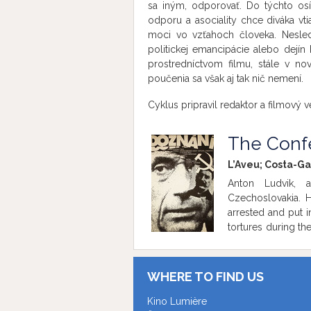
sa iným, odporovať. Do týchto osíd
odporu a asociality chce diváka vt
moci vo vzťahoch človeka. Nesledu
politickej emancipácie alebo dejín
prostredníctvom filmu, stále v no
poučenia sa však aj tak nič nemení.
Cyklus pripravil redaktor a filmový
The Conf
L’Aveu; Costa-Ga
Anton Ludvik, a
Czechoslovakia. H
arrested and put i
tortures during the
is made to confes
communist Artur 
WHERE TO FIND US
Kino Lumière