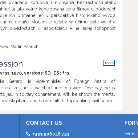
el ovládania, korupcie, umlčovania, beztrestnosti alebo
iahnuť aj táto voľne koncipovaná séria filmov o podobách
je ich primárne len v perspektíve historického vývoja,
 kinematografie. Mocenské vzťahy sa učíme stále vidieť aj
vých súvislostiach či asociáciách – na našej schopnosti
 vedec Martin Kaňuch.
ession
More
info
vras, 1970, versions:
SD
,
ES
:
fra
ka Gerard, is vice-minister of Foreign Affairs of
e realizes he is watched and followed. One day, he is
nto jail, in solitary confinement. Will be shown the mental
 investigations and how a faithful top-ranking civil servant
s to treason. Based on the true story of Czechoslovakian
London.
CONTACT US
FOR 
Films 
+421 908 748 723