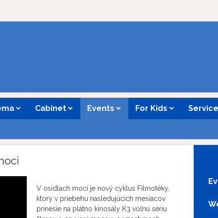
nema
Cabinet
Events
For Kids
Servic
moci
Ev
V osídlach moci je nový cyklus Filmotéky,
ktorý v priebehu nasledujúcich mesiacov
We
prinesie na plátno kinosály K3 voľnú sériu