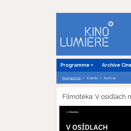
Programme
Archive Ci
Programme
Events
Archive
Filmotéka: V osídlach 