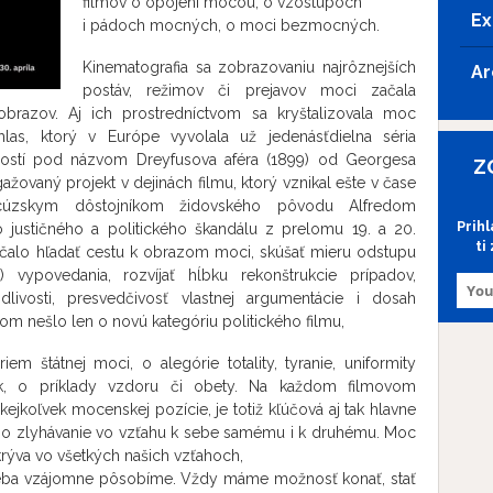
filmov o opojení mocou, o vzostupoch
Ex
i pádoch mocných, o moci bezmocných.
Kinematografia sa zobrazovaniu najrôznejších
Ar
postáv, režimov či prejavov moci začala
brazov. Aj ich prostredníctvom sa kryštalizovala moc
las, ktorý v Európe vyvolala už jedenásťdielna séria
lostí pod názvom Dreyfusova aféra (1899) od Georgesa
Z
gažovaný projekt v dejinách filmu, ktorý vznikal ešte v čase
ncúzskym dôstojníkom židovského pôvodu Alfredom
Prih
 justičného a politického škandálu z prelomu 19. a 20.
ti
ačalo hľadať cestu k obrazom moci, skúšať mieru odstupu
ty) vypovedania, rozvíjať hĺbku rekonštrukcie prípadov,
livosti, presvedčivosť vlastnej argumentácie i dosah
tom nešlo len o novú kategóriu politického filmu,
em štátnej moci, o alegórie totality, tyranie, uniformity
k, o príklady vzdoru či obety. Na každom filmovom
kejkoľvek mocenskej pozície, je totiž kľúčová aj tak hlavne
eho zlyhávanie vo vzťahu k sebe samému i k druhému. Moc
krýva vo všetkých našich vzťahoch,
seba vzájomne pôsobíme. Vždy máme možnosť konať, stať