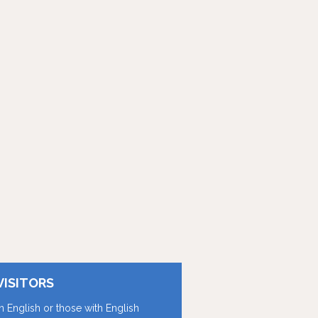
VISITORS
in English or those with English