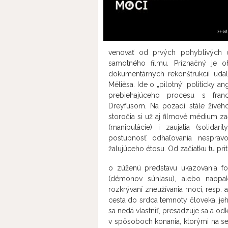
venovať od prvých pohyblivých o
samotného filmu. Príznačný je oh
dokumentárnych rekonštrukcií uda
Mélièsa. Ide o „pilotný“ politicky an
prebiehajúceho procesu s fra
Dreyfusom. Na pozadí stále živého
storočia si už aj filmové médium z
(manipulácie) i zaujatia (solidari
postupnosť odhaľovania nespravod
žalujúceho étosu. Od začiatku tu pri
o zúženú predstavu ukazovania fori
(démonov súhlasu), alebo naopa
rozkrývaní zneužívania moci, resp. a
cesta do srdca temnoty človeka, j
sa nedá vlastniť, presadzuje sa a od
v spôsoboch konania, ktorými na 