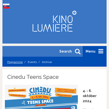
Search
Menu
Programme
Events
Archive
Cinedu Teens Space
4. - 6.
október
2024