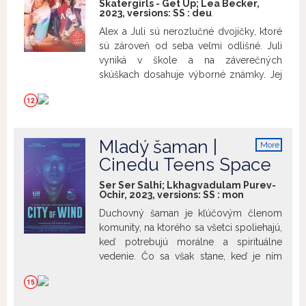
Skatergirls - Get Up; Lea Becker,
2023, versions:
SS
:
deu
Alex a Juli sú nerozlučné dvojičky, ktoré
sú zároveň od seba veľmi odlišné. Juli
vyniká v škole a na záverečných
skúškach dosahuje výborné známky. Jej
budúcnosť je naplánovaná do
najmenšieho detailu. Alex, naopak, nie je
žiadna študentská hviezda a je úplne
bezradná, čo sa týka jej ďalších životných
Mladý šaman |
More
plánov. Na záverečných skúškach
info
Cinedu Teens Space
neuspela a jediné, na čo sa môže tešiť, je,
že strávi leto v skateparku. Sestry sa
Ser Ser Salhi; Lkhagvadulam Purev-
spoja s nováčikom v skateboardingu
Ochir, 2023, versions:
SS
:
mon
Niou a nebojácnou Evou a spolu vytvoria
Duchovný šaman je kľúčovým členom
skate tím „Get Up“. Vstúpia spolu do
komunity, na ktorého sa všetci spoliehajú,
súťaže, ktorej výhrou je Interrail lístok a
keď potrebujú morálne a spirituálne
nové skateboardy pre celú skupinu. V
vedenie. Čo sa však stane, keď je ním
predkole dostanú ideálnu príležitosť
sedemnásťročný stredoškolák, ktorý
ukázať svoj talent a úspešne postúpia do
musí balansovať medzi svojimi hlbokými
hlavného kola. No špeciálne puto medzi
duchovnými povinnosťami a životom
dvojičkami aj súdržnosť ich