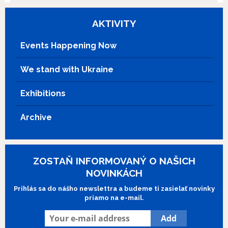
študenta, ktorý sa snaží uspieť v chladnej
dievčenského tímu sú však s blížiacou sa
spoločnosti moderného Mongolska?
hlavnou súťažou podrobené veľkej
AKTIVITY
Citlivo natočený film predstavuje Zeho,
skúške… Rozpadne sa ich priateľstvo
jemného mladého mongolského
alebo sa im podarí neľahké prekážky
Events Happening Now
šamana, ktorý čelí výzvam dvoch svetov
spoločne prekonať? Príbeh filmu
a snaží sa nájsť rovnováhu medzi nimi.
Skejťáčky sa odohráva na pozadí
We stand with Ukraine
Film Mladý šaman je plný magického
mestského prostredia a živého streetartu,
realizmu a ponúka jedinečný pohľad na
v športe prevažne ovládanom chlapcami.
súčasný život a tradície v Mongolsku.
Exhibitions
Je vzrušujúcou jazdou odvahy,
priateľstva a neúnavného naháňania snov.
Archive
ZOSTAŇ INFORMOVANÝ O NAŠICH
NOVINKÁCH
Prihlás sa do nášho newslettra a budeme ti zasielať novinky
priamo na e-mail.