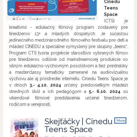
Cinedu
Teens
Space
(CTS) je
kreatívno - edukačný filmový program zostavený pre
tínedžerov 13+ a mladých dospelých. Je súčasťou
jedinečného medzinárodného filmového festivalu pre deti a
mládež CINEDU a špeciálne vymyslený pre skupiny „teens“.
Program CTS tvoria projekcie starostlivo vybraných filmov
pre tínedžerov, odlišné od mainstreamovej produkcie so
silným edukačno-výchovným posolstvom a tiež prednášky
a masterclassy tematicky zamerané na audiovizuálnu
výchovu ale aj prostredie internetu. Cinedu Teens Space je
v dňoch
3.- 4.10. 2024
určený predovšetkým mládeži
stredných škôl a ich pedagógom a
5.- 6.10. 2024
sú
víkendové filmové predstavenia určené tínedžerom,
rodičom a verejnosti.
Skejťáčky | Cinedu
More
info
Teens Space