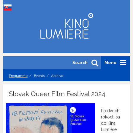
Search
Menu
Programme
Events
Archive
Slovak Queer Film Festival 2024
Po dvoch
rokoch sa
do Kina
Lumière