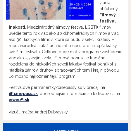
vracia
obľúbený
Filmový
festival
inakosti
. Medzinárodný filmový festival LGBTI+ filmov
uvedie tento rok viac ako 40 dlhometrážnych filmov a viac
ako 30 krátkych filmov, ktoré sa budú v sekcii Kraťasy –
medzinárodná súťaž uchádzať o cenu pre najlepší krátky
kvír film festivalu. Celkovo bude mať v programe zastúpenie
viac ako 25 krajín sveta. Filmová ponuka je tradične
rozdelená do niekoľkých sekcií tak,aby festival ponúkol z
hľadiska žánrov, druhov, spracovaných tém i krajín pôvodu,
čo možno najrozmanitejší program.
Festivalové permanentky/cinepassy sú v predaji na
iff.cinepass.sk
, podrobnejšie informácie sú k dispozícii na
www.ffi.sk
.
vizuál: maľba Andrej Dúbravský