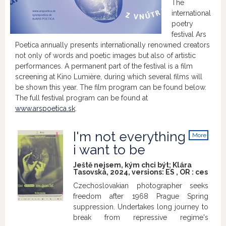
The
international
poetry
festival Ars
Poetica annually presents internationally renowned creators
not only of words and poetic images but also of artistic
performances. A permanent part of the festival is a film
screening at Kino Lumière, during which several films will
be shown this year. The film program can be found below.
The full festival program can be found at
www.arspoetica.sk
.
I'm not everything
More
info
i want to be
Ještě nejsem, kým chci být; Klára
Tasovská, 2024, versions:
ES
,
OR
:
ces
Czechoslovakian photographer seeks
freedom after 1968 Prague Spring
suppression. Undertakes long journey to
break from repressive regime's