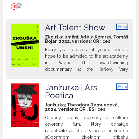
constraints.
Art Talent Show
More
info
Zkouška umění; Adéla Komrzý, Tomáš
Bojar, 2022, versions:
OR
:
ces
Every year, dozens of young people
hope to be admitted to the art academy
in Prague. This award-winning
documentary at the Karlovy Vary
International Film Festival observes the
entrance exams, with a touch of dry
Janžurka | Ars
More
humor. Over a number of days,
info
Poetica
prospective students present their work,
receive assignments and are interviewed.
Janžurka; Theodora Remundová,
The film follows three pairs of teachers,
2024, versions:
OR
,
ES
:
ces
each tasked with making a selection for
Osobný, vtipný, dojemný a celkom
their own department. While one pair
otvorený film, ktorý odhaľuje
takes the young people out of their
najdôležitejšie chvíle v profesionálnom i
comfort zone with difficult questions,
súkromnom životnom príbehu