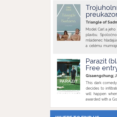
under control. Acc
Trojuholn
lonely people with 
preukazo
love later in life.
Triangle of Sadn
Model Carl a jeho 
plavbu. Spoločno
mládenec hľadajúci
a celému mumraju
parou. Keď nečaka
ukážu v pravom sve
Parazit (b
Ruben Östlund nat
Free entr
sile moci, ktorá n
Gisaengchung; J
This dark comedy i
decides to infiltr
will happen when
awarded with a Go