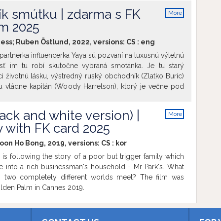
ording to Alma Pöysti, the female lead, "the film is about
ík smútku | zdarma s FK
More
baggage, who meet later in life. It takes courage to fall in
info
m 2025
ess; Ruben Östlund, 2022, versions:
CS
:
eng
partnerka influencerka Yaya sú pozvaní na luxusnú výletnú
sť im tu robí skutočne vybraná smotánka. Je tu starý
 životnú lásku, výstredný ruský obchodník (Zlatko Buric)
 vládne kapitán (Woody Harrelson), ktorý je večne pod
ná udalosť zamieša kartami, charaktery cestujúcich sa
tle. Dvojnásobný víťaz Zlatej palmy z festivalu v Cannes
lack and white version) |
More
očil satirickú komédiu o spoločenských rolách a opojnej
info
y with FK card 2025
enechá na žiadnom z pasažierov niť suchú.
oon Ho Bong, 2019, versions:
CS
:
kor
s following the story of a poor but trigger family which
ate into a rich businessman's household - Mr Park's. What
 two completely different worlds meet? The film was
lden Palm in Cannes 2019.