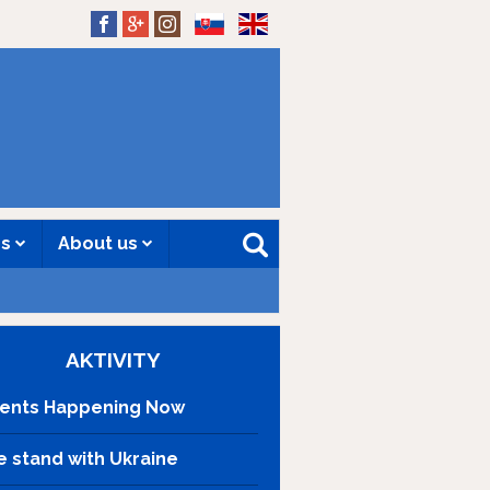
SK
EN
es
About us
AKTIVITY
ents Happening Now
 stand with Ukraine