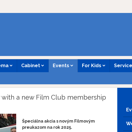
nema
Cabinet
Events
For Kids
Servic
r with a new Film Club membership
Ev
Špeciálna akcia s novým Filmovým
We
preukazom na rok 2025.