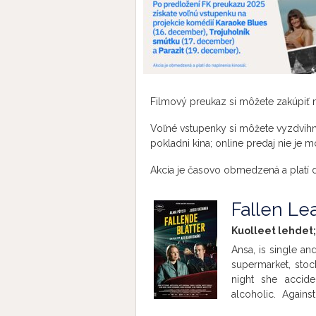
Filmový preukaz si môžete zakúpiť n
Voľné vstupenky si môžete vyzdvih
pokladni kina; online predaj nie je m
Akcia je časovo obmedzená a platí 
Fallen Le
Kuolleet lehdet;
Ansa, is single an
supermarket, stock
night she accide
alcoholic. Agains
relationship. As 