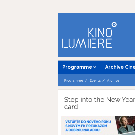
Programme
Archive Ci
Programme
Events
Archive
Step into the New Yea
card!