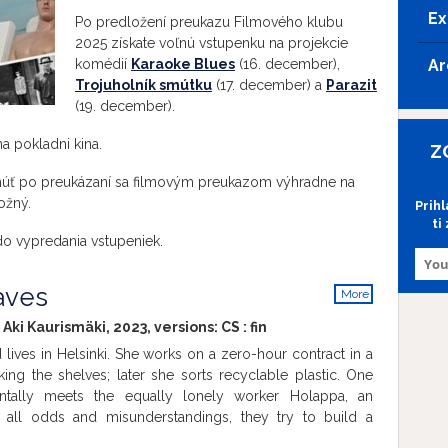
Ex
Po predložení preukazu Filmového klubu
2025 získate voľnú vstupenku na projekcie
komédií
Karaoke Blues
(16. december),
Ar
Trojuholník smútku
(17. december) a
Parazit
(19. december).
a pokladni kina.
Z
núť po preukázaní sa filmovým preukazom výhradne na
ožný.
Prih
ti
do vypredania vstupeniek.
aves
More
info
 Aki Kaurismäki, 2023, versions:
CS
:
fin
d lives in Helsinki. She works on a zero-hour contract in a
ing the shelves; later she sorts recyclable plastic. One
ntally meets the equally lonely worker Holappa, an
t all odds and misunderstandings, they try to build a
a result, Holappa manages to get his alcohol addiction