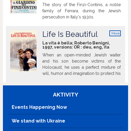
The story of the Finzi-Continis, a noble
family of Ferrara, during the Jewish
persecution in Italy's 1930s.
Life Is Beautiful
More
info
La vita è bella; Roberto Benigni,
1997, versions:
OR
:
deu
,
eng
,
ita
When an open-minded Jewish waiter
and his son become victims of the
Holocaust, he uses a perfect mixture of
will, humor and imagination to protect his
son from the dangers around their camp.
AKTIVITY
Events Happening Now
We stand with Ukraine