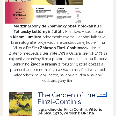
Medzinárodný deň pamiatky obetí holokaustu
si
Taliansky kultúrny inštitút
v Bratislave v spolupráci
s
Kinom Lumière
pripomenie dvoma klenotmi talianskej
kinematografie: projekciou zrekonštruovanej kópie filmu
Vittoria De Sicu
Záhrada Finzi-Conitiovcov
, držiteľa
Zlatého medveďa z Berlinale 1971 a Oscara pre rok 1972 za
najlepší zahraničný film a pozoruhodnou snímkou Roberta
Benigniho
Život je krásny
z roku 1997, ktorá dokázala
premeniť sedem nominácii na Oscara na víťazstvo v troch
kategóriách: najlepší herec, najlepšia hudba a najlepší
cudzojazyčný film.
The Garden of the
More
info
Finzi-Continis
Il giardino dei Finzi Contini; Vittorio
De Sica, 1970, versions:
OR
:
ita