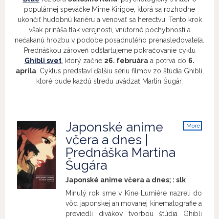
populárnej speváčke Mime Kirigoe, ktorá sa rozhodne
ukončiť hudobnú kariéru a venovať sa herectvu. Tento krok
však prináša tlak verejnosti, vnútorné pochybnosti a
nečakanú hrozbu v podobe posadnutého prenasledovateľa.
Prednáškou zároveň odštartujeme pokračovanie cyklu
Ghibli svet
, ktorý začne
26. februára
a potrvá do
6.
apríla
. Cyklus predstaví ďalšiu sériu filmov zo štúdia Ghibli,
ktoré bude každú stredu uvádzať Martin Šugár.
Japonské anime
More
info
včera a dnes |
Prednáška Martina
Šugára
Japonské anime včera a dnes; :
slk
Minulý rok sme v Kine Lumière nazreli do
vôd japonskej animovanej kinematografie a
previedli divákov tvorbou štúdia Ghibli