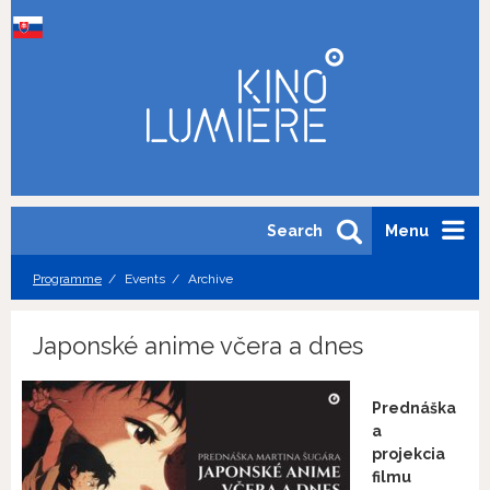
Search
Menu
Programme
Events
Archive
Japonské anime včera a dnes
Prednáška
a
projekcia
filmu