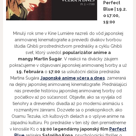
Perfect
Blue
| 19.2.
o 17:00,
19:00
Minulý rok sme v Kine Lumière nazreli do vôd japonskej
animovanej kinematografie a previedli divákov tvorbou
štúdia Ghibli prostredníctvom prednášky a cyklu Ghibli
svet, ktorý uviedol
popularizátor anime a
mangy Martin Šugár
. V reakcii na divácky záujem
pokračujeme v objavovaní japonskej animovanej tvorby a už
19. februára
o
17:00
sa uskutoční ďalšia prednáška
Martina Šugára
Japonské anime včera a dnes
, zameraná
na dejiny japonskej animovanej kinematografie. Prednášajúci
nás prevedie históriou japonskej animovanej tvorby od
počiatkov až po súčasnosť. Objavíte, ako sa vyvíjala od
tieňohry a dreveného divadla až po modernú animáciu s
rozmanitými žánrami. Dozviete sa o priekopníkoch, ako
Osamu Tezuka, ich kultových dielach a o vplyve anime na
západnú kultúru. Po prednáške v ten istý deň premietneme
v kinosále K1 o
19:00
legendárny japonský film
Perfect
Blue
režiséra
Satošiho Kona
, psychologický thriller o