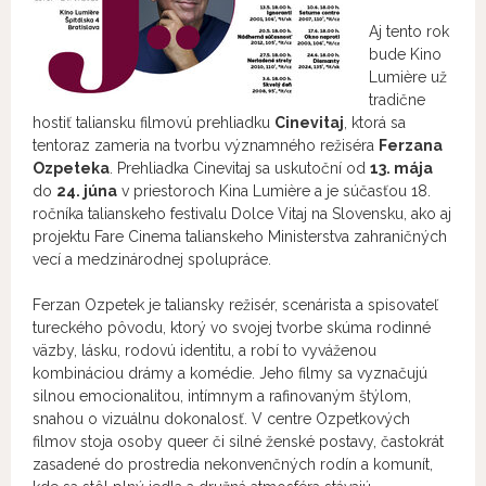
Aj tento rok
bude Kino
Lumière už
tradične
hostiť taliansku filmovú prehliadku
Cinevitaj
, ktorá sa
tentoraz zameria na tvorbu významného režiséra
Ferzana
Ozpeteka
. Prehliadka Cinevitaj sa uskutoční od
13. mája
do
24. júna
v priestoroch Kina Lumière a je súčasťou 18.
ročníka talianskeho festivalu Dolce Vitaj na Slovensku, ako aj
projektu Fare Cinema talianskeho Ministerstva zahraničných
vecí a medzinárodnej spolupráce.
Ferzan Ozpetek
je taliansky režisér, scenárista a spisovateľ
tureckého pôvodu, ktorý vo svojej tvorbe skúma rodinné
väzby, lásku, rodovú identitu, a robí to vyváženou
kombináciou drámy a komédie. Jeho filmy sa vyznačujú
silnou emocionalitou, intímnym a rafinovaným štýlom,
snahou o vizuálnu dokonalosť. V centre Ozpetkových
filmov stoja osoby queer či silné ženské postavy, častokrát
zasadené do prostredia nekonvenčných rodín a komunít,