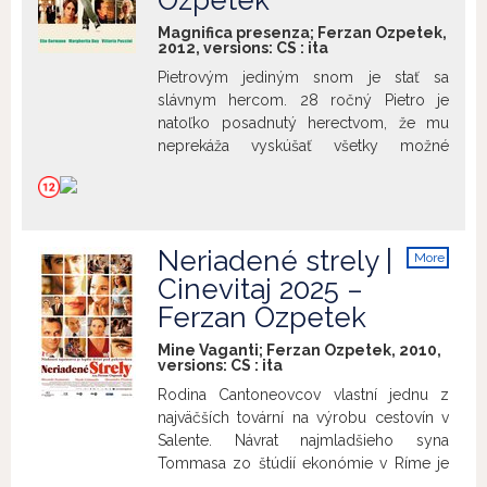
Ozpetek
sexuálnu príslušnosť, vek či spoločenské
postavenie. Tým sa však prekvapenia
Magnifica presenza; Ferzan Ozpetek,
2012, versions:
CS
:
ita
nekončia. Manželovou milenkou je muž.
Michele. Medzi dvojicou sa zrodí
Pietrovým jediným snom je stať sa
zvláštny druh napätia a príťažlivosti. Obaja
slávnym hercom. 28 ročný Pietro je
predsa milovali toho istého muža. Ich
natoľko posadnutý herectvom, že mu
vzájomné stretnutia sú odrazu plné
neprekáža vyskúšať všetky možné
dramatických zvratov a komických
spôsoby. Prichádza do Ríma a začne
situácií. Film získal 4 Strieborné stuhy, 3
pracovať v pekárni. Zároveň sa však snaží
Zlaté talianske glóbusy a nomináciu na
stať hercom. Najprv býva so sesternicou
Zlatého medveďa na Berlinale 2001.
Máriou, no potom si prenajme dom. V
Neriadené strely |
More
dome sa však stane niečo zvláštne.
info
Cinevitaj 2025 –
Akoby sa nábytok pohyboval sám od
seba. Uvedomí si, že v dome strašia
Ferzan Ozpetek
duchovia a vtedy sa pre neho začne
Mine Vaganti; Ferzan Ozpetek, 2010,
veľké dobrodružstvo.
versions:
CS
:
ita
Rodina Cantoneovcov vlastní jednu z
najväčších tovární na výrobu cestovín v
Salente. Návrat najmladšieho syna
Tommasa zo štúdií ekonómie v Ríme je
príležitosťou oficiálne odovzdať rodinný