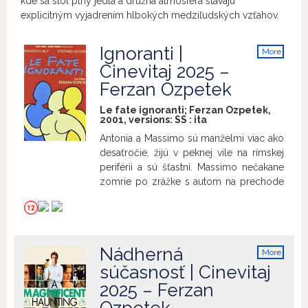
kde sa stôl plný jedla a družná atmosféra stávajú
explicitným vyjadrením hlbokých medziľudských vzťahov.
Ignoranti |
More
info
Cinevitaj 2025 –
Ferzan Ozpetek
Le fate ignoranti; Ferzan Ozpetek,
2001, versions:
SS
:
ita
Antonia a Massimo sú manželmi viac ako
desaťročie, žijú v peknej vile na rímskej
periférii a sú šťastní. Massimo nečakane
zomrie po zrážke s autom na prechode
pre chodcov. Antonia, zmietaná
smútkom, sa uzatvára do seba, až kým
nezistí, že ju manžel sedem rokov
podvádzal. Jedinou stopou je priezvisko
Nádherná
More
a adresa v ľudovej štvrti Ríma. Antonia
info
súčasnosť | Cinevitaj
počas pátrania po žene menom Mariani
objaví bizarnú komunitu mužov a žien, pri
2025 – Ferzan
ktorých len ťažko dokáže určiť pôvod,