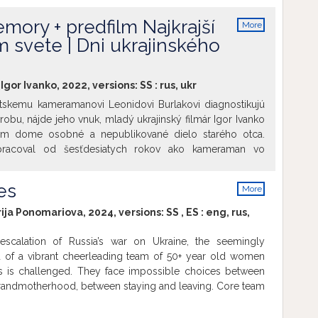
h vystúpení. Fascinujúci a jemne politický film.
emory + predfilm Najkrajší
More
info
m svete | Dni ukrajinského
Igor Ivanko, 2022, versions:
SS
:
rus
,
ukr
tskemu kameramanovi Leonidovi Burlakovi diagnostikujú
bu, nájde jeho vnuk, mladý ukrajinský filmár Igor Ivanko
om dome osobné a nepublikované dielo starého otca.
pracoval od šesťdesiatych rokov ako kameraman vo
desa a nakrútil kultové diela, napríklad Miesto akcie
ie jeho zabudnutého kufra je vnukovým východiskom na
es
More
 spomienok starého otca skôr, ako sa nenávratne stratia.
info
spolu s krátkym dokumentom Róberta Mihályho
Najkrajší
rija Ponomariova, 2024, versions:
SS
,
ES
:
eng
,
rus
,
e
(2022, SR, 25 min., r. Róbert Mihály)
lm sa snaží nastavovať zrkadlo súčasnej slovenskej
escalation of Russia’s war on Ukraine, the seemingly
azovaním na neschopnosť reflektovať jazyk a dejiny v
 of a vibrant cheerleading team of 50+ year old women
a sprítomňuje hrozba nového autoritárstva. Hlavnou
s is challenged. They face impossible choices between
 ukrajinská redaktorka, ktorá je vybraná na konkurze a
andmotherhood, between staying and leaving. Core team
uje rozmanité podujatia s cieľom pochopiť slovenskú
 with her family to the Netherlands, while captain Valia
u. Deje sa tak v kontexte prebiehajúcej vojny na Ukrajine,
ay behind in the repeatedly bombed city of Kharkiv. Torn