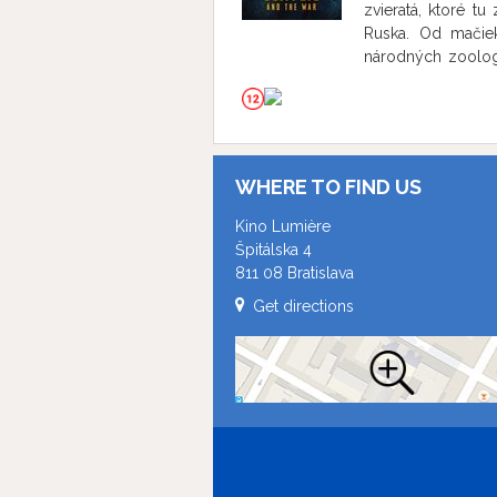
zvieratá, ktoré tu 
neopustil. Krátk
Ruska. Od mačie
skutočný príbeh p
národných zoolog
animácie, ktorá p
napríklad Jack 
Zelenskyj udelil 
munície, mimoriad
WHERE TO FIND US
Kino Lumière
Špitálska 4
811 08 Bratislava
Get directions