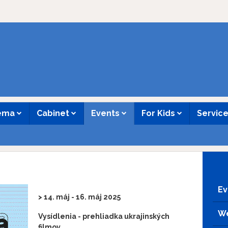
nema
Cabinet
Events
For Kids
Servic
Ev
> 14. máj - 16. máj 2025
We
Vysídlenia - prehliadka ukrajinských
filmov