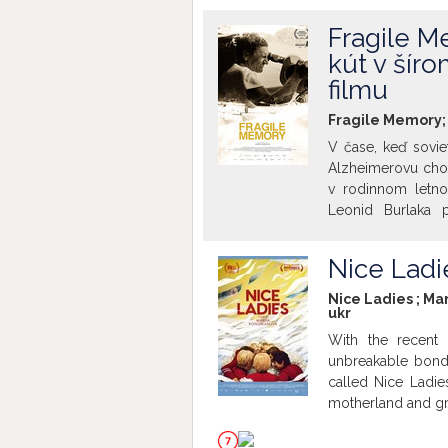
krasokorčuliarskyc
Fragile M
kút v šíro
filmu
Fragile Memory; 
V čase, keď sovie
Alzheimerovu choro
v rodinnom letn
Leonid Burlaka 
Filmovom štúdiu O
nemeniť. Objaven
Nice Ladi
zozbieranie kúskov
Film premietame 
Nice Ladies ; Ma
ukr
kút v šírom svet
Dokumentárny fi
With the recent 
spoločnosti pouk
unbreakable bond
dôsledku čoho s
called Nice Ladie
protagonistkou je
motherland and gr
následne navštev
member Sveta flees
spoločenskú realit
and coach Nadia st