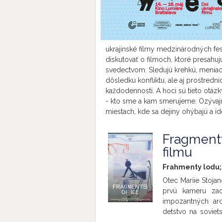
ukrajinské filmy medzinárodných fest
diskutovať o filmoch, ktoré presahujú
svedectvom. Sledujú krehkú, meniacu
dôsledku konfliktu, ale aj prostredníc
každodennosti. A hoci sú tieto otázk
- kto sme a kam smerujeme. Ozývajú
miestach, kde sa dejiny ohýbajú a id
Fragmenty
filmu
Frahmenty lodu; 
Otec Mariie Stojan
prvú kameru zao
impozantných arch
detstvo na soviets