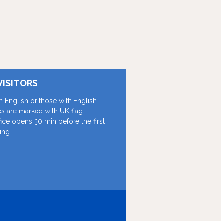
VISITORS
in English or those with English
les are marked with UK flag.
fice opens 30 min before the first
ing.