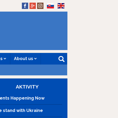
SK
EN
es
About us
AKTIVITY
ents Happening Now
 stand with Ukraine