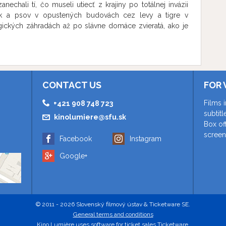
zanechali tí, čo museli utiecť z krajiny po totálnej invázii
y animovaný film Zomrela som v Irpini rekonštruuje
k a psov v opustených budovách cez levy a tigre v
režitia pomocou subjektívnej optiky, s magickou silou
ických záhradách až po slávne domáce zvieratá, ako je
osúva civilné rozprávanie do nových významov.
Russell teriér Patron, ktorému prezident Volodymyr
Rad odvahy za jeho prácu pri lokalizácii nevybuchnutej
ne záchranné úsilie.
CONTACT US
FOR 
Films 
+421 908 748 723
subtit
kinolumiere@sfu.sk
Box of
screen
Facebook
Instagram
Google+
© 2011 - 2026 Slovenský filmový ústav & Ticketware SE.
General terms and conditions
Kino Lumière uses
software for ticket sales Ticketware
.