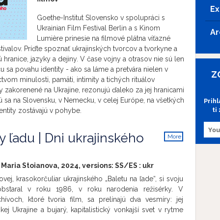
Ex
Goethe-Institut Slovensko v spolupráci s
Ukrainian Film Festival Berlin a s Kinom
Ar
Lumière prinesie na filmové plátna víťazné
ivalov. Príďte spoznať ukrajinských tvorcov a tvorkyne a
 hranice, jazyky a dejiny. V čase vojny a otrasov nie sú len
 sa povahu identity - ako sa láme a pretvára nielen v
Z
tvom minulosti, pamäti, intimity a tichých rituálov
y zakorenené na Ukrajine, rezonujú ďaleko za jej hranicami
 sa na Slovensku, v Nemecku, v celej Európe, na všetkých
Prih
ti
entity zostávajú v pohybe.
 ľadu | Dni ukrajinského
More
info
Maria Stoianova, 2024, versions:
SS/ES
:
ukr
ovej, krasokorčuliar ukrajinského „Baletu na ľade“, si svoju
bstaral v roku 1986, v roku narodenia režisérky. V
ívoch, ktoré tvoria film, sa prelínajú dva vesmíry: jej
kej Ukrajine a bujarý, kapitalistický vonkajší svet v rytme