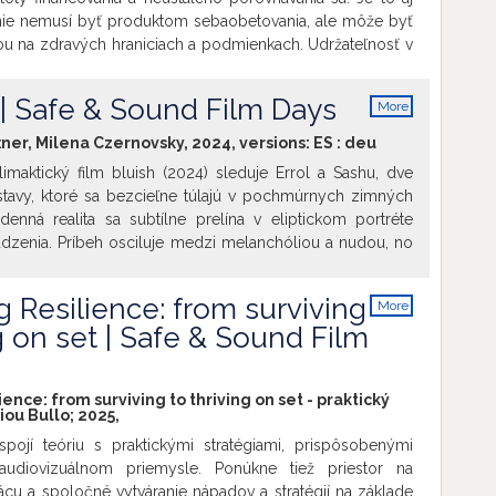
ie nemusí byť produktom sebaobetovania, ale môže byť
u na zdravých hraniciach a podmienkach. Udržateľnosť v
rostredí sa netýka len ekologických opatrení, ale aj
enok, v ktorých môžu filmoví profesionáli pracovať
 Safe & Sound Film Days
More
, aby to ohrozovalo ich zdravie a vnútornú rovnováhu.
info
asti priblíži koncept odolnosti a následne ho preskúma na
axner, Milena Czernovsky, 2024, versions:
ES
:
deu
h štúdií z nášho filmového prostredia. Diskusia prebieha
klimaktický film bluish (2024) sleduje Errol a Sashu, dve
u.
tavy, ktoré sa bezcieľne túlajú v pochmúrnych zimných
enná realita sa subtílne prelína v eliptickom portréte
zenia. Príbeh osciluje medzi melanchóliou a nudou, no
jú svojim ženským postavám čas aj priestor na to, aby
ali. Film nakrútilo rakúske režisérske duo Lilith Kraxner a
g Resilience: from surviving
More
ky na 16mm materiál. Na medzinárodnom festivale
info
g on set | Safe & Sound Film
al cenu Grand Prix.
Film premietame iba s anglickými
inálnom znení (nemčina).
ence: from surviving to thriving on set - praktický
iou Bullo; 2025,
pojí teóriu s praktickými stratégiami, prispôsobenými
audiovizuálnom priemysle. Ponúkne tiež priestor na
ácu a spoločné vytváranie nápadov a stratégií na základe