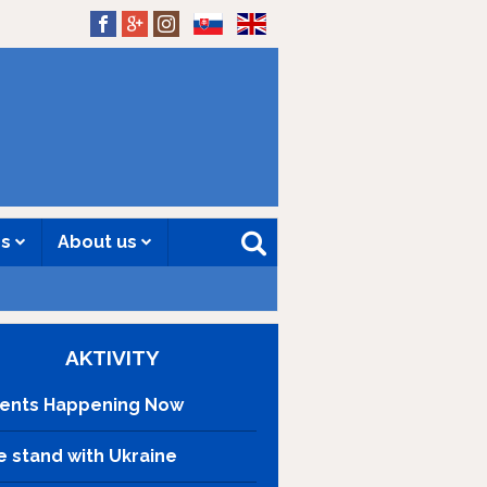
SK
EN
es
About us
AKTIVITY
ents Happening Now
 stand with Ukraine