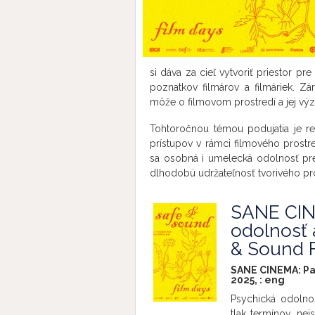
si dáva za cieľ vytvoriť priestor pr
poznatkov filmárov a filmáriek. Zá
môže o filmovom prostredí a jej výz
Tohtoročnou témou podujatia je re
prístupov v rámci filmového prostre
sa osobná i umelecká odolnosť pr
dlhodobú udržateľnosť tvorivého pr
SANE CINE
odolnosť a
& Sound 
SANE CINEMA: Pan
2025, :
eng
Psychická odolno
tlak termínov, nei