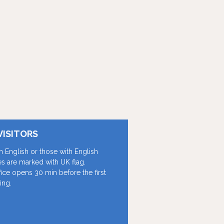
VISITORS
in English or those with English
les are marked with UK flag.
fice opens 30 min before the first
ing.