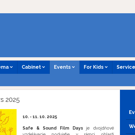
nema
Cabinet
Events
For Kids
Servic
s 2025
Ev
10. - 11. 10. 2025
We
Safe & Sound Film Days
je dvojdňové
vzdelávacie podujatie v rámci oblastí