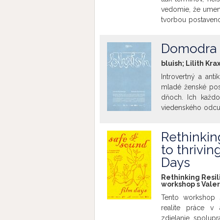
vedomie, že umen
tvorbou postaveno
audiovizuálnom p
vytvárania podmi
Domodra |
dlhodobo bez toho
Diskusia v prvej č
bluish; Lilith Kr
základe prípadovýc
Introvertný a anti
v anglickom jazyk
mladé ženské pos
dňoch. Ich každod
viedenského odcud
režisérky poskytu
jednoducho existov
Rethinkin
Milena Czernovs
to thrivin
FIDMarseille, získ
titulkami v orig
Days
Rethinking Resili
workshop s Valer
Tento workshop s
realite práce v 
zdielanie, spolupr