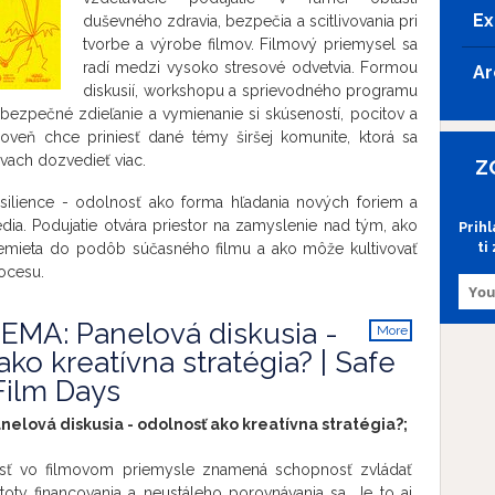
Ex
duševného zdravia, bezpečia a scitlivovania pri
tvorbe a výrobe filmov. Filmový priemysel sa
radí medzi vysoko stresové odvetvia. Formou
Ar
diskusií, workshopu a sprievodného programu
e bezpečné zdieľanie a vymienanie si skúseností, pocitov a
roveň chce priniesť dané témy širšej komunite, ktorá sa
vach dozvedieť viac.
Z
silience - odolnosť ako forma hľadania nových foriem a
dia. Podujatie otvára priestor na zamyslenie nad tým, ako
Prih
ti
emieta do podôb súčasného filmu a ako môže kultivovať
ocesu.
MA: Panelová diskusia -
More
info
ko kreatívna stratégia? | Safe
Film Days
elová diskusia - odolnosť ako kreatívna stratégia?;
sť vo filmovom priemysle znamená schopnosť zvládať
stoty financovania a neustáleho porovnávania sa. Je to aj