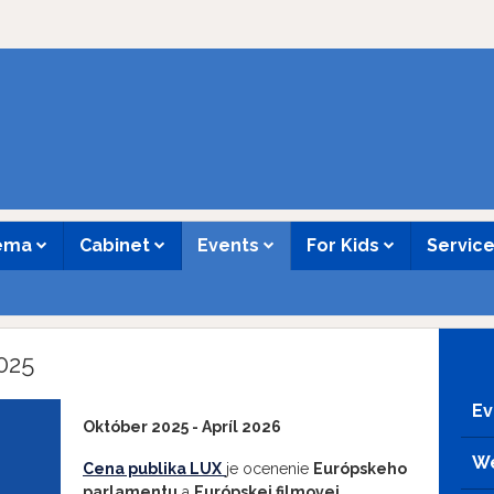
nema
Cabinet
Events
For Kids
Servic
025
Ev
Október 2025 - Apríl 2026
We
Cena publika LUX
je ocenenie
Európskeho
parlamentu
a
Európskej filmovej