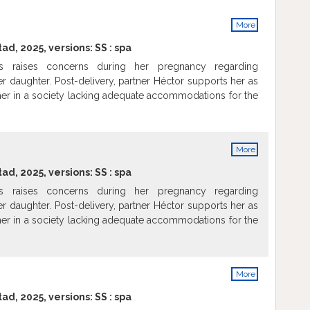
More
info
tad, 2025, versions:
SS
:
spa
ss raises concerns during her pregnancy regarding
r daughter. Post-delivery, partner Héctor supports her as
her in a society lacking adequate accommodations for the
More
info
tad, 2025, versions:
SS
:
spa
ss raises concerns during her pregnancy regarding
r daughter. Post-delivery, partner Héctor supports her as
her in a society lacking adequate accommodations for the
More
info
tad, 2025, versions:
SS
:
spa