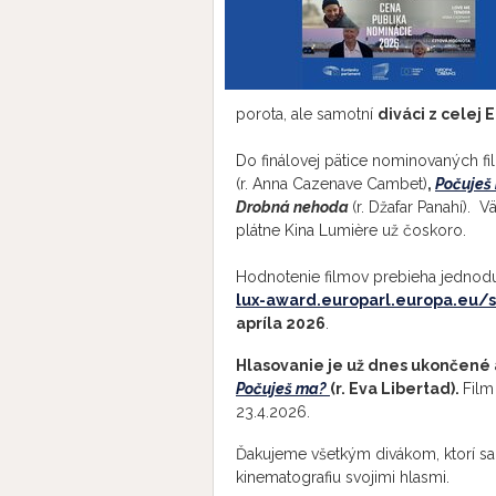
porota, ale samotní
diváci z celej 
Do finálovej pätice nominovaných fi
(r. Anna Cazenave Cambet)
,
Počuješ
Drobná nehoda
(r. Džafar Panahí). 
plátne Kina Lumière už čoskoro.
Hodnotenie filmov prebieha jednoduc
lux-award.europarl.europa.eu/
apríla 2026
.
Hlasovanie je už dnes ukončené a
Počuješ ma?
(r. Eva Libertad).
Film
23.4.2026.
Ďakujeme všetkým divákom, ktorí sa 
kinematografiu svojimi hlasmi.