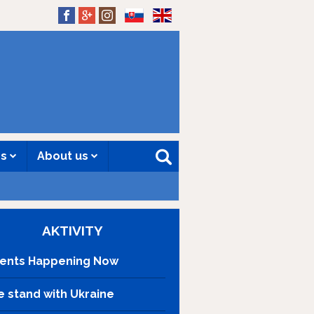
SK
EN
es
About us
AKTIVITY
ents Happening Now
 stand with Ukraine