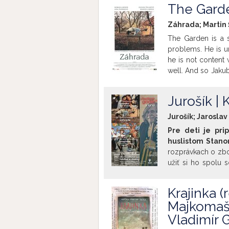
The Gard
Záhrada; Martin Š
The Garden is a s
problems. He is u
he is not content 
well. And so Jakub
the countryside t
big garden. The e
Jurošík |
helps him to mend h
a different way.
Jurošík; Jaroslav
Pre deti je pri
huslistom Stano
rozprávkach o zboj
užiť si ho spolu 
nezabudnuteľné h
zemepána. Započú
Krajinka (
dotvára čaro tejt
Majkomaš
hudobné prekvape
kinosále. Zoznam č
Vladimír
Jurošík a zbojník