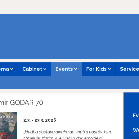
nema
Cabinet
Events
For Kids
Servic
mír GODÁR 70
Ev
2.3. - 23.3. 2026
We
„
Hudba dostáva diváka do vnútra postáv. Film
stmeľuje, zintímňuje, vnáša doň emócie a