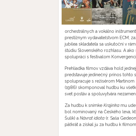
orchestrálnych a vokálno inštrument
prestížnym vydavateľstvom ECM, zaz
jubilea skladateľa sa uskutoční v rámc
štúdiu Slovenského rozhlasu. A ako
spolupráci s festivalom Konvergenc
Prehliadka
filmov
vzdáva hold jednej
predstavuje jedinečný prínos tohto
spolupracuje s režisérom Martinom 
(1986) skomponoval hudbu ku všetk
svet postáv a spoluvytvára nezameni
Za hudbu k snímke
Krajinka
mu udeli
bol nominovaný na Českého leva, k
Šulík) a
Návrat idiota
(r. Saša Gedeon
päťkrát a získal ju za hudbu k filmo