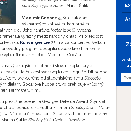
Ex
spresňuje aj jeho žáner
.“ Martin Šulík
Vladimír Godár
(1956) je autorom
Ar
významných sólových, komorných,
álnych diel. Jeho nahrávka
Mater
(2006), vydaná
namenala výrazný medzinárodný ohlas. Pri príležitosti
i festivalu
Konvergencie
22. marca koncert vo Veľkom
Z
 sprievodný program podujatia uvedie kino Lumière v
ie výber filmov s hudbou Vladimíra Godára.
Prih
ti
 z najvýraznejších osobností slovenskej kultúry a
 skladateľa do československej kinematografie. Dlhodobo
Šulíkom, pre ktorého od študentského filmu
Staccato
ým dielam. Godárova hudba citlivo prehlbuje vnútorný
teľnú atmosféru filmu.
li prestížne ocenenie Georges Delerue Award. Štyrikrát
torého si odniesol za hudbu k filmom
Slnečný štát
(r. Martin
). Na Národnú filmovú cenu Slnko v sieti bol nominovaný
m Martina Šulíka
Slnečný štát
,
Cigán
a
Tlmočník
.