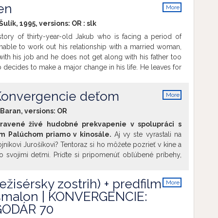
en
More
info
ulík, 1995, versions:
OR
:
slk
tory of thirty-year-old Jakub who is facing a period of
nable to work out his relationship with a married woman,
with his job and he does not get along with his father too
 decides to make a major change in his life. He leaves for
o his grandfather’s old, abandoned house surrounded by a
xtraordinary world in which he suddenly finds himself
 Konvergencie deťom
More
is relationship with his father and he learns to see life in
info
 Baran, versions:
OR
pravené živé hudobné prekvapenie v spolupráci s
m Palúchom priamo v kinosále.
Aj vy ste vyrastali na
níkovi Jurošíkovi? Tentoraz si ho môžete pozrieť v kine a
so svojimi deťmi. Príďte si pripomenúť obľúbené príbehy,
lášky a prefíkaného hrdinu, ktorý vždy vedel, ako na
vajte sa do jedinečnej hudby Vladimíra Godára, ktorá
režisérsky zostrih) + predfilm
More
o kultovej rozprávky. Pre deti je navyše pripravené živé
info
malon | KONVERGENCIE:
nie v spolupráci s huslistom Stanom Palúchom priamo v
astí:
 GODÁR 70
 Hrajruka