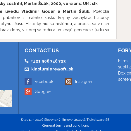
sky zostrih); Martin Šulík, 2000, versions:
OR
:
slk
adok
á krava
ne uvedú Vladimír Godár a Martin Šulík.
Poetická
ký pánko
h príbehov z malého kúsku krajiny zachytáva historky
plynutí času. Historky nie sú históriou, a predsa sa v nich
braz doby, v ktorej sa rodia a umierajú generácie, ľudia sa
ácajú a dejiny nenápadne vstupujú do ich každodenného
 filmu výrazne dotvára podmanivá hudba Vladimíra Godára
a Martina Štrbu.
Krajinka tentoraz prichádza po prvý
CONTACT US
FOR 
režisérskom zostrihu.
Pred filmom Krajinka uvedieme
y film režisérky Mariany Čengel-Solčánskej
Films 
+421 908 748 723
. Ide o krátky film bez dialógov o čakaní na smrť. Medzi
subtit
kinolumiere@sfu.sk
ojakovi navlečú slučku, a momentom, keď sa povraz
Box of
čami prebiehajú osudové obrazy jeho posledných dní.
screen
Facebook
Instagram
ý ročníkový film na tému sen, fantázia, skutočnosť. Vo
á hudba Vladimíra Godára.
Google+
© 2011 - 2026 Slovenský filmový ústav & Ticketware SE.
General terms and conditions