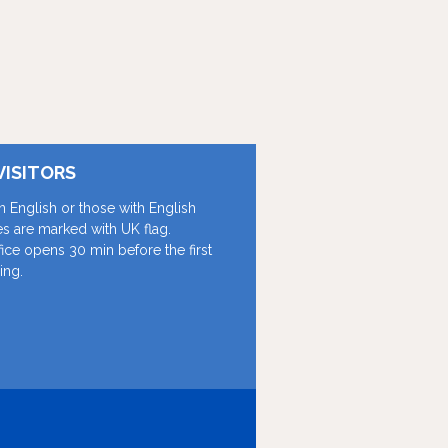
VISITORS
in English or those with English
les are marked with UK flag.
fice opens 30 min before the first
ing.