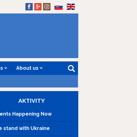
SK
EN
es
About us
AKTIVITY
ents Happening Now
 stand with Ukraine