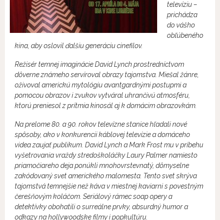
televíziu –
prichádza
do vášho
obľúbeného
kina, aby oslovil ďalšiu generáciu cinefilov.
Režisér temnej imaginácie David Lynch prostredníctvom
dôverne známeho servíroval obrazy tajomstva. Miešal žánre,
oživoval americkú mytológiu avantgardnými postupmi a
pomocou obrazov i zvukov vytváral uhrančivú atmosféru,
ktorú preniesol z prítmia kinosál aj k domácim obrazovkám.
Na prelome 80. a 90. rokov televízne stanice hľadali nové
spôsoby, ako v konkurencii káblovej televízie a domáceho
videa zaujať publikum. David Lynch a Mark Frost mu v príbehu
vyšetrovania vraždy stredoškoláčky Laury Palmer namiesto
priamočiareho deja ponúkli mnohovrstevnatý, dômyselne
zakódovaný svet amerického malomesta. Tento svet skrýva
tajomstvá temnejšie než káva v miestnej kaviarni s povestným
čerešňovým koláčom. Seriálový rámec soap opery a
detektívky obohatili o surreálne prvky, absurdný humor a
odkazy na hollywoodske filmy i popkultúru.