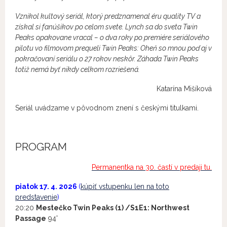
Vznikol kultový seriál, ktorý predznamenal éru quality TV a
získal si fanúšikov po celom svete. Lynch sa do sveta Twin
Peaks opakovane vracal – o dva roky po premiére seriálového
pilotu vo filmovom prequeli Twin Peaks: Oheň so mnou poď aj v
pokračovaní seriálu o 27 rokov neskôr. Záhada Twin Peaks
totiž nemá byť nikdy celkom rozriešená.
Katarína Mišíková
Seriál uvádzame v pôvodnom znení s českými titulkami.
PROGRAM
Permanentka na 30. častí v predaji tu
.
piatok 17. 4. 2026
(
kúpiť vstupenku len na toto
predstavenie
)
20:20
Mestečko Twin Peaks (1) /S1E1: Northwest
Passage
94'