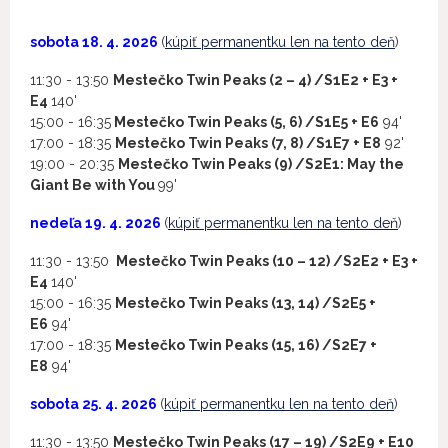
sobota 18. 4. 2026
(
kúpiť permanentku len na tento deň
)
11:30 - 13:50
Mestečko Twin Peaks (2 – 4) /S1E2 + E3 +
E4
140'
15:00 - 16:35
Mestečko Twin Peaks (5, 6) /S1E5 + E6
94'
17:00 - 18:35
Mestečko Twin Peaks (7, 8) /S1E7 + E8
92'
19:00 - 20:35
Mestečko Twin Peaks (9) /S2E1: May the
Giant Be with You
99'
nedeľa 19. 4. 2026
(
kúpiť permanentku len na tento deň
)
11:30 - 13:50
Mestečko Twin Peaks (10 – 12) /S2E2 + E3 +
E4
140'
15:00 - 16:35
Mestečko Twin Peaks (13, 14) /S2E5 +
E6
94'
17:00 - 18:35
Mestečko Twin Peaks (15, 16) /S2E7 +
E8
94'
sobota 25. 4. 2026
(
kúpiť permanentku len na tento deň
)
11:30 - 13:50
Mestečko Twin Peaks (17 – 19) /S2E9 + E10