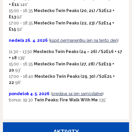
+ E11
140'
15:00 - 16:35
Mestečko Twin Peaks (20, 21) /S2E12 +
E13
92'
17:00 - 18:35
Mestečko Twin Peaks (22, 23) /S2E14 +
E15
92'
nedeľa 26. 4. 2026
(
kúpiť permanentku len na tento deň
)
11:30 - 13:50
Mestečko Twin Peaks (24 – 26) /S2E16 + 17
+ 18
139'
15:00 - 16:35
Mestečko Twin Peaks (27, 28) /S2E19 +
20
93'
17:00 - 18:40
Mestečko Twin Peaks (29, 30) /S2E21 +
22
96'
pondelok 4. 5. 2026
(
predáva sa len samostatne
)
bonus: 19:30
Twin Peaks: Fire Walk With Me
135'
AKTIVITY