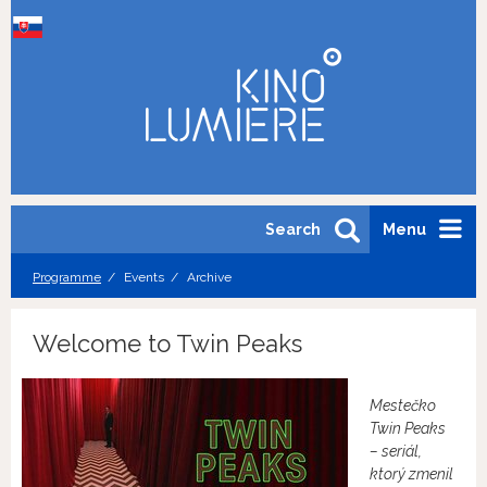
Search
Menu
Programme
Events
Archive
Welcome to Twin Peaks
Mestečko
Twin Peaks
– seriál,
ktorý zmenil