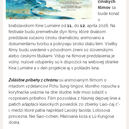
čínskych
filmov
sa
bude konať
v
bratislavskom Kine Lumière od
11.
do
12.
apríla 2026. Na
festivale budú premietnuté štyri filmy, ktoré divákom
predstavia súčasnú čínsku dramatickú, animovanú a
dokumentárnu tvorbu a pokrývajú širokú škálu tém. Všetky
filmy budú uvedené v pôvodnom znení so slovenskými
alebo českými titulkami. Vstup na filmové predstavenia je
voľný; nulové vstupenky sú k dispozícii na webovej stránke
Kina Lumière a v deň projekcie aj v pokladni kina.
Zvláštne príbehy z chrámu
sú animovaným filmom o
mladom vzdelancovi Pchu Sung-lingovi, ktorého ropucha a
korytnačka uväznia na dne studne, kde musí súťažiť v
rozprávaní príbehov. Film pozostáva z hlavnej dejovej línie a
piatich adaptácií klasických poviedok zo zbierky Liao-čaj č’-
i, medzi ktoré patria napríklad Laoský taoista, Lotosová
princezná, Nie Siao-čchien, Maľovaná koža a Lü Kungova
dcéra.