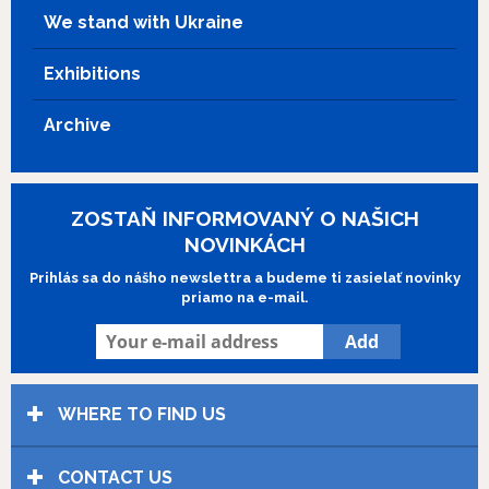
dnes už starí muži, ktorí spomínajú na
We stand with Ukraine
strach a smrť svojich priateľov počas
osudného dňa. Dodnes žije aj čínsky
rybár na dôchodku, ktorý sa vtedy
Exhibitions
zachraňovania zúčastnil. S úsmevom
spomína na chvíle, keď mu o mnoho
Archive
rokov neskôr prišli do dediny poďakovať
rodinní príslušníci zachránených
britských vojakov.
Show more
ZOSTAŇ INFORMOVANÝ O NAŠICH
NOVINKÁCH
Prihlás sa do nášho newslettra a budeme ti zasielať novinky
priamo na e-mail.
WHERE TO FIND US
CONTACT US