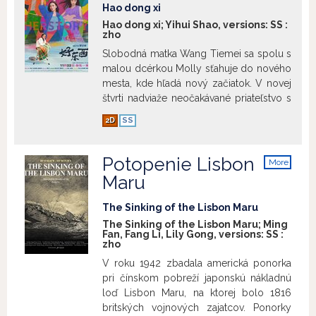
východiska, Pchu Sung-ling sa podujme
Hao dong xi
rozprávať vlastný neuveriteľný príbeh.
Hao dong xi; Yihui Shao, versions:
SS
:
zho
Film je rozčlenený do kapitol – tvorí ho
hlavná dejová línia „Príbeh v studni“ a päť
Slobodná matka Wang Tiemei sa spolu s
adaptovaných verzií klasických poviedok
malou dcérkou Molly sťahuje do nového
zo zbierky Nezvyčajné príbehy z
mesta, kde hľadá nový začiatok. V novej
čínskeho štúdia Liao-čaj č’-i: „Laoský
štvrti nadviaže neočakávané priateľstvo s
taoista“, „Lotosová princezná“, „Nie Siao-
Xiao Ye, beznádejnou romantičkou, ktorá
2D
SS
čchien“, „Maľovaná koža“ a „Lü Kungova
má na svet úplne iný pohľad. Napriek
dcéra“. Spolu tak vzniká šesť
svojím odlišnostiam nachádzajú tieto dve
samostatných kapitol.
Show more
ženy v priateľstve oporu a silu –
Potopenie Lisbon
More
pomáhajú si liečiť staré rany a zvládať
info
Maru
výzvy prítomnosti. Na ich ceste za
sebapoznaním a posilnením vlastnej
The Sinking of the Lisbon Maru
hodnoty zohrávajú dôležitú úlohu dvaja
The Sinking of the Lisbon Maru; Ming
muži, obaja dobre oboznámení s
Fan, Fang Li, Lily Gong, versions:
SS
:
zho
rodovou problematikou. Prinášajú do
Tieminho života nové vrstvy napätia a
V roku 1942 zbadala americká ponorka
komplexnosti. Ich vzťahy nútia postavy
pri čínskom pobreží japonskú nákladnú
prehodnocovať vlastné chápanie
loď Lisbon Maru, na ktorej bolo 1816
rodových rolí a kladú si otázku, čo
britských vojnových zajatcov. Ponorky