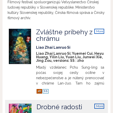
Filmový festival spoluorganizujú Veľvyslanectvo Čínskej
ľudovej republiky v Slovenskej republike, Ministerstvo
kultúry Slovenskej republiky, Čínska filmová správa a Čínsky
filmový archív.
Zvláštne príbehy z
More
info
chrámu
Liao Zhai Lanruo Si
Liao Zhai Lanruo Si; Yuemei Cui, Heyu
Huang, Yilin Liu, Yuan Liu, Junwei Xie,
Jing Zou, versions:
SS
:
zho
Mladý vzdelanec Pchu Sung-ling sa
počas svojej cesty ocitne v
nebezpečenstve a je nútený prenocovať
v chráme Lan-žuo. Tam ho zajmú
ropucha s korytnačkou a stiahnu ho na
2D
SS
dno prastarej studne. Dvaja duchovia
medzi sebou súťažia v rozprávaní
príbehov a nútia Pchu Sung-linga, aby
Drobné radosti
More
rozhodol, ktorý je lepší. Keď už niet iného
info