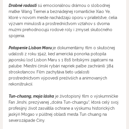
Drobné radosti
sú emocionálnou drámou o slobodnej
matke Wang Tiemei a beznádejnej romantičke Xiao Ye,
ktoré v novom meste nachádzajú oporu v priateľstve, čelia
výzvam minulosti a prostredníctvom vzťahov s dvoma
mužmi prehodnocujú rodové roly i zmysel skutočného
spojenia.
Potopenie Lisbon Maru
je dokumentárny film o skutočnej
udalosti z roku 1942, keď americká ponorka potopila
japonskú loď Lisbon Maru s 1 816 britskými zajatcami na
palube. Miestni čínski rybári napriek paľbe zachránili 384
stroskotancov. Film zachytáva tieto udalosti
prostredníctvom výpovedí preživších a animovaných
rekonštrukcií.
Tun-chuang, moja láska
je životopisný film o výskumníčke
Fan Jinshi, prezývanej „dcéra Tun-chuangu“, ktorá celý svoj
profesijný život zasvätila ochrane a výskumu historických
jaskýň Mogao v púštnej oblasti mesta Tun chuang na
severozápade Číny.