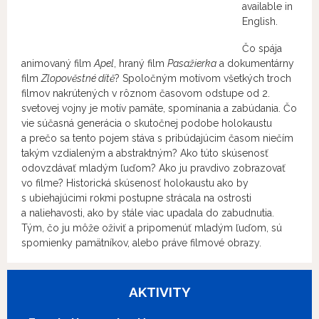
available in
English.
Čo spája
animovaný film
Apel
, hraný film
Pasažierka
a dokumentárny
film
Zlopověstné dítě
? Spoločným motívom všetkých troch
filmov nakrútených v rôznom časovom odstupe od 2.
svetovej vojny je motív pamäte, spomínania a zabúdania. Čo
vie súčasná generácia o skutočnej podobe holokaustu
a prečo sa tento pojem stáva s pribúdajúcim časom niečím
takým vzdialeným a abstraktným? Ako túto skúsenosť
odovzdávať mladým ľuďom? Ako ju pravdivo zobrazovať
vo filme? Historická skúsenosť holokaustu ako by
s ubiehajúcimi rokmi postupne strácala na ostrosti
a naliehavosti, ako by stále viac upadala do zabudnutia.
Tým, čo ju môže oživiť a pripomenúť mladým ľuďom, sú
spomienky pamätníkov, alebo práve filmové obrazy.
AKTIVITY