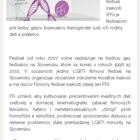
festival
inakosti
(FFi) je
festivalom
pre lesby, gejov, bisexuálov, transgender ľudí, ich rodiny,
deti a priateľov.
Festival od roku 2007 voľne nadväzuje na tradíciu gay
festivalov na Slovensku, ktoré sa konali v rokoch 1996 až
2001. V súčasnosti jediný LGBTI filmový festival na
Slovensku organizuje občianske združenie Iniciatíva Inakosť
a má názov Filmový festival inakosti (ďalej len FFi).
FFi vznikol, aby kultivovane, prezentovaním kvalitných diel
svetovej a domácej kinematografie, zabával filmových
fanúšikov, hetero i neheterosexuálnych, „zbrojil“ proti
homofóbii a xenofóbii, podnecoval spoločenskú diskusiu a
riešenie problémov stále prehliadanej LGBTI minority na
Slovensku.