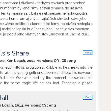
je postavám i divákovi v ťažkých chvíľach prepotrebné
í humorom by jeho filmy zostali temné a depresívne
li by len umáraním sa v bahne nekonečnej nemohúcnosti a
vet s humorom aj v tých najťažších chvíľach dáva jeho
íce vážne politicko-ekonomické témy, no diváka nedeptá a
ej nádej na lepšiu budúcnosť. Ken Loach je výnimočným
 je podľa jeho vlastných slov „sústrediť sa viac na dušu
s´s Share
More
info
re; Ken Loach, 2012, versions:
OR
,
CS
:
eng
 comedy follows protagonist Robbie as he sneaks into the
 to visit his young girlfriend Leonie and hold his newborn
first time. Overwhelmed by the moment, he swears that
ve the same tragic life he has had. Escaping a prison
n of his teeth, he's given one last chance......While serving
ce order, he meets Rhino, Albert and Mo who, like him,
all
More
 to find work because of their criminal records. Little did
info
w turning to drink might change their lives - not cheap
n Loach, 2014, versions:
CS
:
eng
t the best malt whiskies in the world. Will it be 'slopping