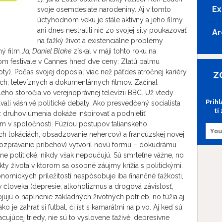
Ex
svoje osemdesiate narodeniny. Aj v tomto
úctyhodnom veku je stále aktívny a jeho filmy
ani dnes nestratili nič zo svojej sily poukazovať
Ar
na ťažký život a existenciálne problémy
ný film
Ja, Daniel Blake
získal v máji tohto roku na
 festivale v Cannes hneď dve ceny: Zlatú palmu
y). Počas svojej doposiaľ viac než päťdesiatročnej kariéry
Z
ch, televíznych a dokumentárnych filmov. Začínal
ého storočia vo verejnoprávnej televízii BBC. Už vtedy
Prih
ali vášnivé politické debaty. Ako presvedčený socialista
ti
 z druhov umenia dokáže inšpirovať a podnietiť
v spoločnosti. Fúziou postupov talianskeho
ch lokáciách, obsadzovanie nehercov) a francúzskej novej
 rozprávanie príbehov) vytvoril novú formu – dokudrámu.
ne politické, nikdy však nepoučujú. Sú smrteľne vážne, no
 života v ktorom sa osobné záujmy krížia s politickými.
nomických príležitostí nespôsobuje iba finančné ťažkosti,
v človeka (depresie, alkoholizmus a drogová závislosť,
ujú o naplnenie základných životných potrieb, no túžia aj
 je zahrať si futbal, či ísť s kamarátmi na pivo. Aj keď sú
cujúcej triedy, nie sú to vyslovene ťaživé, depresívne