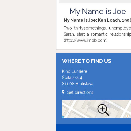
My Name is Joe
My Name is Joe; Ken Loach, 1998
Two thirtysomethings, unemploy
Sarah, start a romantic relations
(http://www.imdb.com)
WHERE TO FIND US
Kino Lumière
Špitálska 4
811 08 Bratislava
Get directions