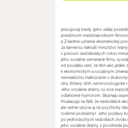
pracujúcej triedy (jeho zatiaľ posled
prestížnom medzinárodnom filmovom
a Zvláštne uznanie ekumenickej porot
za kamerou nakrútil množstvo hraný
v polovici šesťdesiatych rokov minul
jeho sociálne zamerané filmy vyvoláv
od počiatku veril, že film ako jeden
k ekonomickým a sociálnym zmenám 
neorealizmu (nakrúcanie v skutočný
vlny (trhaný strih, nechronologické
Jeho sociálne drámy sú síce explicit
odľahčené humorom. Skúmajú aspekty
Poukazujú na fakt, že nedostatok eko
ale vážne vplýva aj na psychický sta
rodinné problémy). Jeho postavy boj
po jednoduchých radostiach života ako
jeho sociálne drámy z prostredia pra