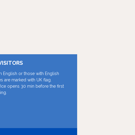
VISITORS
in English or those with English
les are marked with UK flag.
fice opens 30 min before the first
ing.