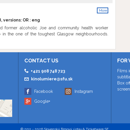
More
info
, versions:
OR
:
eng
ed former alcoholic Joe and community health worker
hip in the one of the toughest Glasgow neighbourhoods.
CONTACT US
FOR 
Films 
+421 908 748 723
subtit
kinolumiere@sfu.sk
Box of
screen
Facebook
Instagram
Google+
© 2011 - 2026 Slovenský filmový ústav & Ticketware SE.