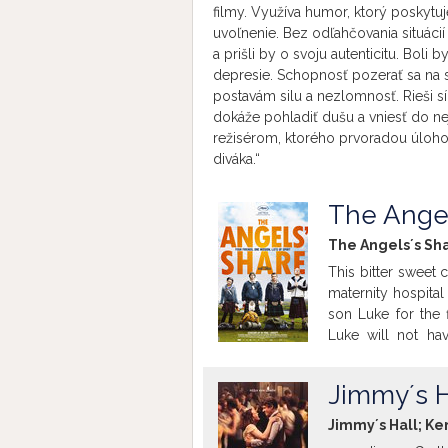
filmy. Využíva humor, ktorý poskytu
uvoľnenie. Bez odľahčovania situáci
a prišli by o svoju autenticitu. Bo
depresie. Schopnosť pozerať sa na s
postavám silu a nezlomnosť. Rieši s
dokáže pohladiť dušu a vniesť do n
režisérom, ktorého prvoradou úlohou
diváka.“
The Angel
The Angels´s Sha
This bitter sweet
maternity hospital
son Luke for the 
Luke will not ha
sentence by the ski
a community servi
Jimmy´s H
find it impossible
Robbie imagine ho
Jimmy´s Hall; Ke
fortified wine, bu