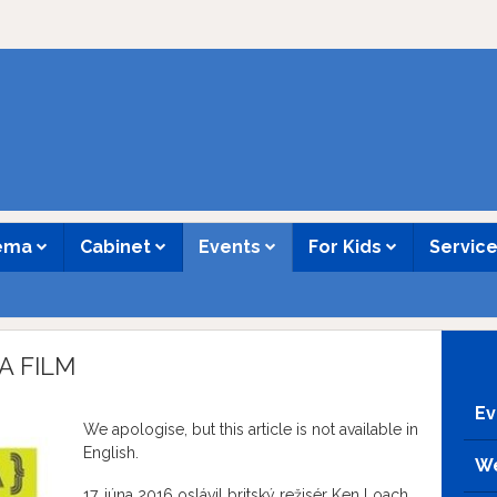
nema
Cabinet
Events
For Kids
Servic
A FILM
Ev
We apologise, but this article is not available in
English.
We
17. júna 2016 oslávil britský režisér Ken Loach