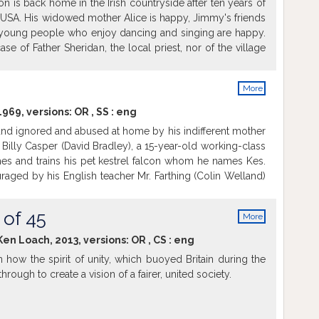
n is back home in the Irish countryside after ten years of
twenty years, or a new future with 'Uisge Beatha' the 'Water
e USA. His widowed mother Alice is happy, Jimmy's friends
 angels know... (http://www.imdb.com)
e young people who enjoy dancing and singing are happy.
ase of Father Sheridan, the local priest, nor of the village
is O'Keefe, the chief of the fascists. The reason is simple:
t activist. So when the "intruder" reopens the village hall,
More
illagers to gather to sing, dance, paint, study or box, they
info
the whole thing. People who think and unite are difficult to
1969, versions:
OR
,
SS
:
eng
t they? From that moment on they will use every means
and ignored and abused at home by his indifferent mother
et rid of Jimmy and his "dangerous" hall.
 Billy Casper (David Bradley), a 15-year-old working-class
.com)
mes and trains his pet kestrel falcon whom he names Kes.
aged by his English teacher Mr. Farthing (Colin Welland)
dents, Billy finally finds a positive purpose to his unhappy
ragedy strikes. (http://www.imdb.com)
 of 45
More
info
 Ken Loach, 2013, versions:
OR
,
CS
:
eng
how the spirit of unity, which buoyed Britain during the
through to create a vision of a fairer, united society.