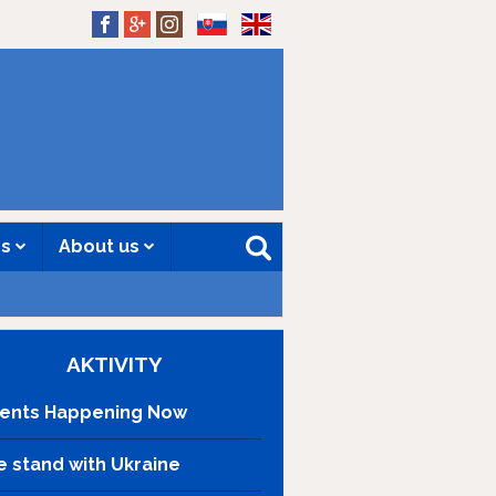
SK
EN
es
About us
AKTIVITY
ents Happening Now
 stand with Ukraine