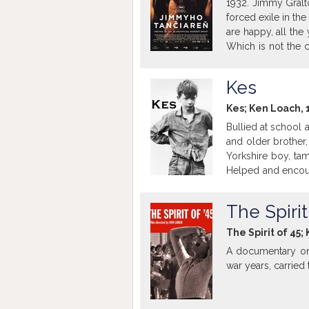
1932. Jimmy Gralto
out' for the next 
forced exile in th
of Life?' Only the
are happy, all th
Which is not the c
squire, nor of Denn
Jimmy is a socialis
Kes
thus enabling the v
take a dim view of 
Kes; Ken Loach, 
manipulate, aren'
Bullied at school 
possible to g
and older brother,
(http://www.imdb
Yorkshire boy, ta
Helped and encour
and his fellow stu
existence, until t
The Spirit
The Spirit of 45;
A documentary on 
war years, carried 