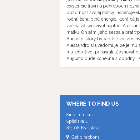
existencie trávi na pohreboch nezn
pozornosť svojej matky inscenuje v
ročnú ženu plnú energie, ktorá dá je
začína žiť svoj život naplno. Alessan
matku. On sám, jeho sestra a brat t
Augusto, ktorý by rád žil svoj vlastný 
Alessandro si uvedomuje, že je mu 
mu jeho život prinavráti. Zosnoval pl
Augusto bude konečne slobodný... a
WHERE TO FIND US
Kino Lumière
Špitálska 4
811 08 Bratislava
Get directions