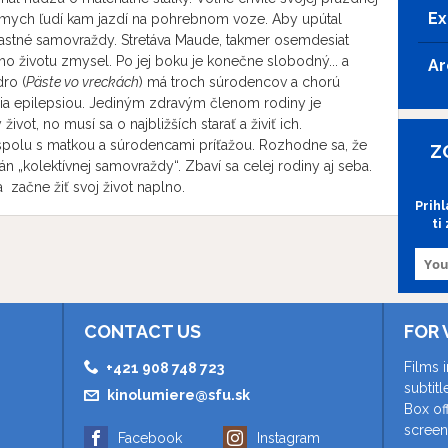
Ex
ámych ľudí kam jazdí na pohrebnom voze. Aby upútal
lastné samovraždy. Stretáva Maude, takmer osemdesiat
ho životu zmysel. Po jej boku je konečne slobodný... a
Ar
dro (
Päste vo vreckách
) má troch súrodencov a chorú
rpia epilepsiou. Jediným zdravým členom rodiny je
život, no musí sa o najbližších starať a živiť ich.
spolu s matkou a súrodencami príťažou. Rozhodne sa, že
Z
án „kolektívnej samovraždy“. Zbaví sa celej rodiny aj seba.
 začne žiť svoj život naplno.
Prih
ti
CONTACT US
FOR 
Films 
+421 908 748 723
subtit
kinolumiere@sfu.sk
Box of
screen
Facebook
Instagram