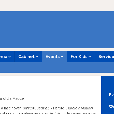
nema
Cabinet
Events
For Kids
Servic
Ev
Harold a Maude
We
ia fascinovaní smrťou. Jedináčik Harold (
Harold a Maude
)
mal núdzu o materiálne statky. Voľné chvíle svojej prázdnej