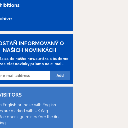
hibitions
chive
OSTAŇ INFORMOVANÝ O
NAŠICH NOVINKÁCH
lás sa do nášho newslettra a budeme
 zasielať novinky priamo na e-mail.
VISITORS
in English or those with English
les are marked with UK flag.
fice opens 30 min before the first
ing.