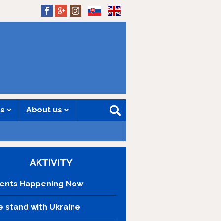
SK
EN
es
About us
AKTIVITY
ents Happening Now
 stand with Ukraine