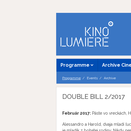
Programme
Archive Ci
Programme
Events
Archive
DOUBLE BILL 2/2017
Február 2017:
Päste vo vreckách, 
Alessandro a Harold, dvaja mladí ľud
je mladík z bohatej rodiny. Nikdy ne