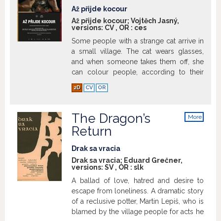
Až přijde kocour
Až přijde kocour; Vojtěch Jasný,
versions:
CV
,
OR
:
ces
Some people with a strange cat arrive in
a small village. The cat wears glasses,
and when someone takes them off, she
can colour people, according to their
nature and mood. The grown-ups of the
2D
CV
OR
village consider the cat to be dangerous,
but the kids just love her...
Show more
The Dragon’s
More
info
Return
Drak sa vracia
Drak sa vracia; Eduard Grečner,
versions:
SV
,
OR
:
slk
A ballad of love, hatred and desire to
escape from loneliness. A dramatic story
of a reclusive potter, Martin Lepiš, who is
blamed by the village people for acts he