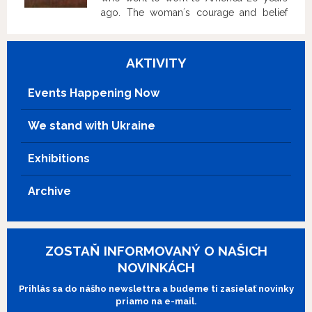
ago. The woman´s courage and belief
impresses a young Eva Kamenická. She
is determined to leave her egoistic
husband and start a new life with her
AKTIVITY
daughter.
Events Happening Now
We stand with Ukraine
Exhibitions
Archive
ZOSTAŇ INFORMOVANÝ O NAŠICH
NOVINKÁCH
Prihlás sa do nášho newslettra a budeme ti zasielať novinky
priamo na e-mail.