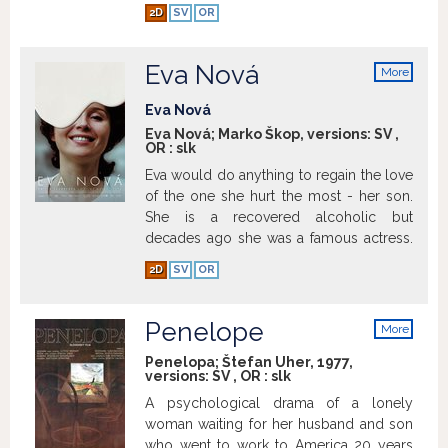
had never committed. After some years
2D
SV
OR
he returns but never finds his place
among the villagers neither gains their
trust, not even after he saves their
Eva Nová
More
properties from fire. http://www.sfd.sfu.sk
info
Show more
Eva Nová
Eva Nová; Marko Škop, versions:
SV
,
OR
:
slk
Eva would do anything to regain the love
of the one she hurt the most - her son.
She is a recovered alcoholic but
decades ago she was a famous actress.
{Toronto IFF 2015 - FIPRESCI PRIZE}
Show
2D
SV
OR
more
Penelope
More
info
Penelopa; Štefan Uher, 1977,
versions:
SV
,
OR
:
slk
A psychological drama of a lonely
woman waiting for her husband and son
who went to work to America 20 years