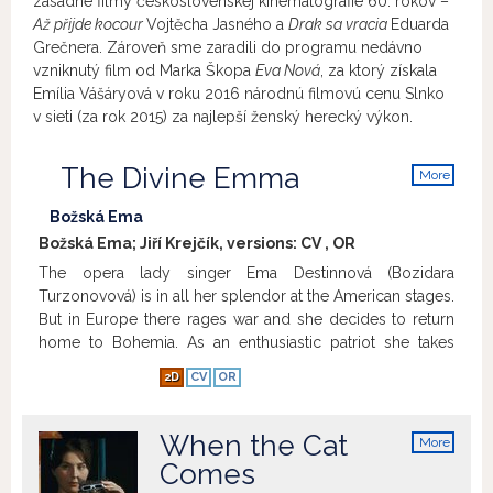
zásadné filmy československej kinematografie 60. rokov –
Až přijde kocour
Vojtěcha Jasného a
Drak sa vracia
Eduarda
Grečnera. Zároveň sme zaradili do programu nedávno
vzniknutý film od Marka Škopa
Eva Nová
, za ktorý získala
Emília Vášáryová v roku 2016 národnú filmovú cenu Slnko
v sieti (za rok 2015) za najlepší ženský herecký výkon.
The Divine Emma
More
info
Božská Ema
Božská Ema; Jiří Krejčík, versions:
CV
,
OR
The opera lady singer Ema Destinnová (Bozidara
Turzonovová) is in all her splendor at the American stages.
But in Europe there rages war and she decides to return
home to Bohemia. As an enthusiastic patriot she takes
over a small cape on the back of which is a coding chart
2D
CV
OR
designated for the anti-Austrian revolt. Ema crosses the
border and everywhere is welcomed by enthusiastic
crowds. However, it is a denunciation that results in her
When the Cat
More
detaining and her property is sub-missioned to the
info
Comes
examination.
Show more