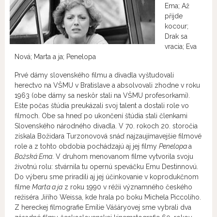
Ema; Až
přijde
kocour;
Drak sa
vracia; Eva
Nová; Marta a ja; Penelopa
Prvé dámy slovenského filmu a divadla vyštudovali
herectvo na VŠMU v Bratislave a absolvovali zhodne v roku
1963 (obe dámy sa neskôr stali na VŠMU profesorkami).
Ešte počas štúdia preukázali svoj talent a dostali role vo
filmoch. Obe sa hneď po ukončení štúdia stali členkami
Slovenského národného divadla. V 70. rokoch 20. storočia
získala Božidara Turzonovová snáď najzaujímavejšie filmové
role a z tohto obdobia pochádzajú aj jej filmy
Penelopa
a
Božská Ema
. V druhom menovanom filme vytvorila svoju
životnú rolu: stvárnila tu opernú speváčku Emu Destinnovú.
Do výberu sme priradili aj jej účinkovanie v koprodukčnom
filme
Marta a ja
z roku 1990 v réžii významného českého
režiséra Jiřího Weissa, kde hrala po boku Michela Piccoliho.
Z hereckej filmografie Emílie Vášáryovej sme vybrali dva