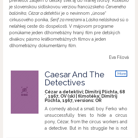
preniesol záujem o detský svet aj do hranej tvorby:
Koliesko
je slovenskou sídliskovou verziou francúzskeho
Červeného
balónika
,
Cézar a detektívi
je o nevinnom „únose“
cirkusového poníka,
Šerif za mrežami
a
Láska neláskavá
sú o
neľahkej ceste do dospelosti. V májovom programe
ponúkame jeden dlhometrážny hraný film pre detských
divákov, pásmo krátkometrážnych filmov a jeden
dlhometrážny dokumentárny film.
Eva Filová
Caesar And The
More
info
Detectives
Cézar a detektívi; Dimitrij Plichta, 68
´, 1967, OV (sk) | filmotéka; Dimitrij
Plichta, 1967, versions:
OR
A comedy about a small boy Ferko who
unsuccessfully tries to hide a circus
pony, Cézar, from the circus workers and
a detective. But in his struggle he is not
encouraged by his parents who are