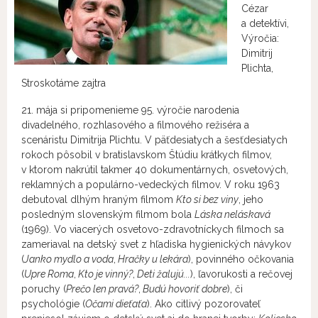
Cézar
a detektívi,
Výročia:
Dimitrij
Plichta,
Stroskotáme zajtra
21. mája si pripomenieme 95. výročie narodenia
divadelného, rozhlasového a filmového režiséra a
scenáristu Dimitrija Plichtu. V päťdesiatych a šesťdesiatych
rokoch pôsobil v bratislavskom Štúdiu krátkych filmov,
v ktorom nakrútil takmer 40 dokumentárnych, osvetových,
reklamných a populárno-vedeckých filmov. V roku 1963
debutoval dlhým hraným filmom
Kto si bez viny
, jeho
posledným slovenským filmom bola
Láska neláskavá
(1969). Vo viacerých osvetovo-zdravotníckych filmoch sa
zameriaval na detský svet z hľadiska hygienických návykov
(
Janko mydlo a voda
,
Hračky u lekára
), povinného očkovania
(
Upre Roma
,
Kto je vinný?
,
Deti žalujú...
), ľavorukosti a rečovej
poruchy (
Prečo len pravá?
,
Budú hovoriť dobre
), či
psychológie (
Očami dieťaťa
). Ako citlivý pozorovateľ