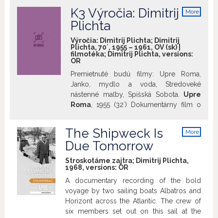
clearly too busy with everyday
K3 Výročia: Dimitrij
More
difficulties.
info
Plichta
Výročia: Dimitrij Plichta; Dimitrij
Plichta, 70´, 1955 – 1961, OV (sk) |
filmotéka; Dimitrij Plichta, versions:
OR
Premietnuté budú filmy: Upre Roma,
Janko, mydlo a voda, Stredoveké
nástenné maľby, Spišská Sobota.
Upre
Roma
, 1955 (32´) Dokumentárny film o
novom živote Rómov ako plnoprávnych
občanov republiky.
Janko, mydlo a
The Shipweck Is
More
voda
, 1957 (11´) Osvetový film o detskej
info
Due Tomorrow
hygiene.
Stredoveké nástenné maľby
,
1961 (18´) Populárno-vedecký film o
Stroskotáme zajtra; Dimitrij Plichta,
vzniku a estetickej i historickej hodnote
1968, versions:
OR
stredovekých nástenných malieb.
A documentary recording of the bold
Spišská Sobota
, 1961 (14´) Filmový
voyage by two sailing boats Albatros and
medailón o klenotnici výtvarných
Horizont across the Atlantic. The crew of
pamiatok – mestskej rezervácii Spišská
six members set out on this sail at the
Sobota.