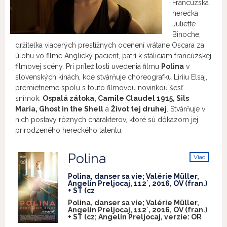
Francúzska
herečka
Juliette
Binoche,
držiteľka viacerých prestížnych ocenení vrátane Oscara za
úlohu vo filme Anglický pacient, patrí k stáliciam francúzskej
filmovej scény. Pri príležitosti uvedenia filmu
Polina
v
slovenských kinách, kde stvárňuje choreografku Liriiu Elsaj,
premietneme spolu s touto filmovou novinkou šesť
snímok:
Ospalá zátoka, Camile Claudel 1915, Sils
Maria, Ghost in the Shell
a
Život tej druhej
. Stvárňuje v
nich postavy rôznych charakterov, ktoré sú dôkazom jej
prirodzeného hereckého talentu.
Polina
Viac
info
Polina, danser sa vie; Valérie Müller,
Angelin Preljocaj, 112´, 2016, OV (fran.)
+ ST (cz
Polina, danser sa vie; Valérie Müller,
Angelin Preljocaj, 112´, 2016, OV (fran.)
+ ST (cz; Angelin Preljocaj, verzie:
OR