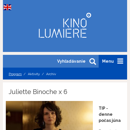
Vyhľadávanie
Menu
Program
Aktivity
Archív
Juliette Binoche x 6
TIP -
denne
počas júna