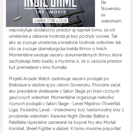
Na
Slovensku
sa
videohrám
neposkytuje dostatočný priestor aj napriek tomu, že ich
umelecká a zábavná hodnota je bez pochyb vysoká. Tak
ako sa zvyšuje umelecká a kreatívna hodnota videohier, tak
isto sa zvyšuje dramaturgicka kvalita filmov o hrách.
Momentálne existuje viacero dokumentárnych filmov, ktoré
zachytávajú tieto kvality a myslíme si, že si zaslúžia priestor
byť premietané v kino formáte.
Projekt Arcade Watch zastrešuje viacero podujatí po
Bratislave a vlastne aj po celom Slovensku. Pôvodne začal
ako pravidelné stretávanie v Satori Stage pri hraní rôznych
gaučových videohier. Momentálne organizuje niekoľko
rôznych podujatí v Satori Stage - Level Majstrov (Towerfall
Liga), Posledný Level - Videoherný kvíz (vedomostný kvíz z
prostredia videohier), Karaoke Night (Sinstar Battle) a
Fatalitéka (špeciálne zameraná na bojové hry ako Mortal
Kombat, Street Fighter a ďalšie). K tomu musíme pripočítať