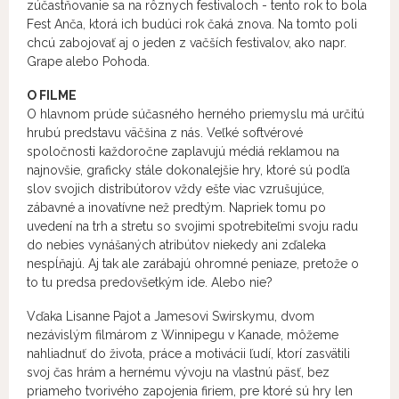
zúčastňovanie sa na rôznych festivaloch - tento rok to bola
Fest Anča, ktorá ich budúci rok čaká znova. Na tomto poli
chcú zabojovať aj o jeden z vačších festivalov, ako napr.
Grape alebo Pohoda.
O FILME
O hlavnom prúde súčasného herného priemyslu má určitú
hrubú predstavu väčšina z nás. Veľké softvérové ​​
spoločnosti každoročne zaplavujú médiá reklamou na
najnovšie, graficky stále dokonalejšie hry, ktoré sú podľa
slov svojich distribútorov vždy ešte viac vzrušujúce,
zábavné a inovatívne než predtým. Napriek tomu po
uvedení na trh a stretu so svojimi spotrebiteľmi svoju radu
do nebies vynášaných atribútov niekedy ani zďaleka
nespĺňajú. Aj tak ale zarábajú ohromné ​​peniaze, pretože o
to tu predsa predovšetkým ide. Alebo nie?
Vďaka Lisanne Pajot a Jamesovi Swirskymu, dvom
nezávislým filmárom z Winnipegu v Kanade, môžeme
nahliadnuť do života, práce a motivácii ľudí, ktorí zasvätili
svoj čas hrám a hernému vývoju na vlastnú päsť, bez
priameho tvorivého zapojenia firiem, pre ktoré sú hry len