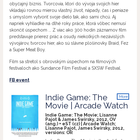
obyčajný biznis. Tvorcovia, ktorí do vývoja svojich hier
vkladajú rovnou mierou vlastný život, nápady, čas i peniaze
s úmyslom vytvoriť svoje dielo tak, ako sami chcú. Aj
napriek vyhliadke na dlhé roky práce, ktorá vôbec nemusí
skončiť úspechom ... Z viac ako 300 hodín záznamov film
predstavuje prierez prác a osudy niekoľkých nezávislých
vývojárov, tvorcov hier, ako sú slávne plošinovky Braid, Fez
a Super Meat Boy.
Film sa stretol s obrovským úspechom na filmových
festivaloch ako Sundance Film Festival a SXSW Festival.
FB event
Indie Game: The
More
info
Movie | Arcade Watch
Indie Game: The Movie; Lisanne
Pajot & James Swirsky, 2012, OV
(ang.) + eST (cz) | Arcade Watch;
Lisanne Pajot, James Swirsky, 2012,
versions:
OR