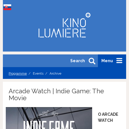
Search
Menu
Programme
Events
Archive
Arcade Watch | Indie Game: The
Movie
O ARCADE
WATCH