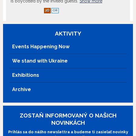
is boycotted by the invited guests.
Show more
2D
OR
AKTIVITY
Events Happening Now
We stand with Ukraine
Exhibitions
Archive
ZOSTAŇ INFORMOVANÝ O NAŠICH
NOVINKÁCH
Prihlás sa do nášho newslettra a budeme ti zasielať novinky