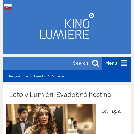
Search
Menu
Programme
Events
Archive
Leto v Lumièri: Svadobná hostina
10. - 15.8.