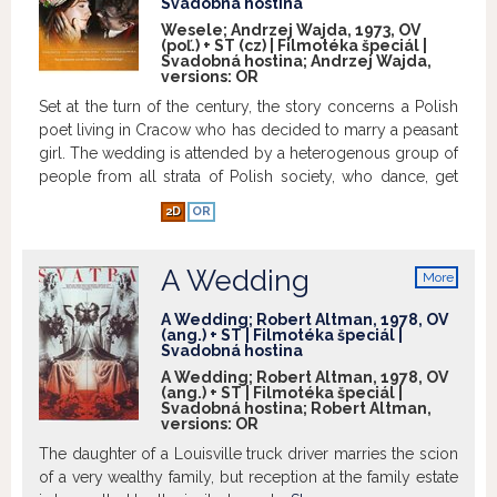
Svadobná hostina
Wesele; Andrzej Wajda, 1973, OV
(poľ.) + ST (cz) | Filmotéka špeciál |
Svadobná hostina; Andrzej Wajda,
versions:
OR
Set at the turn of the century, the story concerns a Polish
poet living in Cracow who has decided to marry a peasant
girl. The wedding is attended by a heterogenous group of
people from all strata of Polish society, who dance, get
drunk and lament Poland's 100-year-long division of
2D
OR
Poland under Russia, Prussia, and Austria. The
bridegroom, a painter friend, and a journalist each in turn
is confronted with spectres of Polish past. In the end a call
A Wedding
More
to arms is called but turns out to be a hoax.
Show more
info
A Wedding; Robert Altman, 1978, OV
(ang.) + ST | Filmotéka špeciál |
Svadobná hostina
A Wedding; Robert Altman, 1978, OV
(ang.) + ST | Filmotéka špeciál |
Svadobná hostina; Robert Altman,
versions:
OR
The daughter of a Louisville truck driver marries the scion
of a very wealthy family, but reception at the family estate