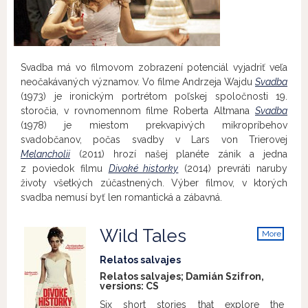
Svadba má vo filmovom zobrazení potenciál vyjadriť veľa
neočakávaných významov. Vo filme Andrzeja Wajdu
Svadba
(1973) je ironickým portrétom poľskej spoločnosti 19.
storočia, v rovnomennom filme Roberta Altmana
Svadba
(1978) je miestom prekvapivých mikropríbehov
svadobčanov, počas svadby v Lars von Trierovej
Melancholii
(2011) hrozí našej planéte zánik a jedna
z poviedok filmu
Divoké historky
(2014) prevráti naruby
životy všetkých zúčastnených. Výber filmov, v ktorých
svadba nemusí byť len romantická a zábavná.
Wild Tales
More
info
Relatos salvajes
Relatos salvajes; Damián Szifron,
versions:
CS
Six short stories that explore the