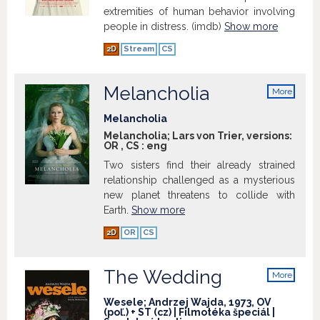
extremities of human behavior involving
people in distress. (imdb)
Show more
2D
Stream
CS
Melancholia
More
info
Melancholia
Melancholia; Lars von Trier, versions:
OR
,
CS
:
eng
Two sisters find their already strained
relationship challenged as a mysterious
new planet threatens to collide with
Earth.
Show more
2D
OR
CS
The Wedding
More
info
Wesele; Andrzej Wajda, 1973, OV
(poľ.) + ST (cz) | Filmotéka špeciál |