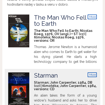
hodnotami nádej v lásku a vieru v dobro.
The Man Who Fell
More
info
to Earth
The Man Who Fell to Earth; Nicolas
Roeg, 1976, OV (angl.) + ST (cz) |
filmotéka; Nicolas Roeg, 1976,
versions:
OR
Thomas Jerome Newton is a humanoid
alien who comes to Earth to get water for
his dying planet. He starts a high
technology company to get the billions
of dollars he needs to build a return
spacecraft, and meets Mary-Lou, a girl
Starman
More
who falls in love with him. He does not
info
count on the greed and ruthlessness of
Starman; John Carpenter, 1984, DB
(cz) | filmotéka; John Carpenter, 1984,
business here on Earth, however.
versions:
CD
An alien takes the form of a young
widow's husband and asks her to drive