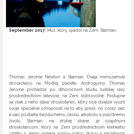
September 2017:
Muž, ktorý spadol na Zem; Starman
Thomas Jerome Newton a Starman. Dvaja mimozemskí
stroskotanci na Modrej planéte. Androgynný Thomas
Jerome prichádza, po dlhoročnom štúdiu ľudskej rasy
prostredníctvom televízie, na Zem dobrovoľne. Postupne
sa však z neho stáva stroskotanec, ktorý síce dokáže využiť
svoje špeciálne schopnosti na to aby prežil, no čoraz viac
a viac podlieha bezduchému okoliu, alkoholu a prázdnemu
životu. Starman, na druhej strane, je ozajstným
stroskotancom, ktorý na Zem prostredníctvom krehkého
vzťahu s Jenny prináša svojou čistou dušou a morálnymi