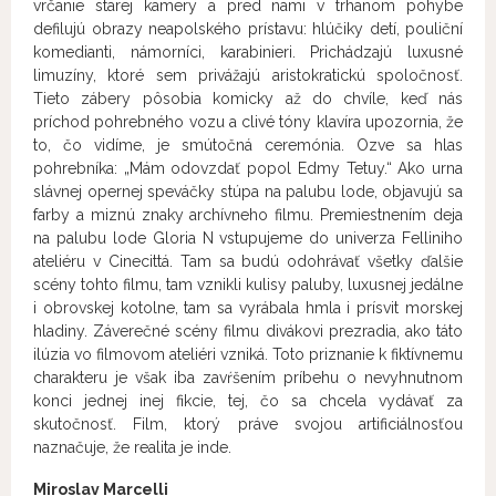
vrčanie starej kamery a pred nami v trhanom pohybe
defilujú obrazy neapolského prístavu: hlúčiky detí, pouliční
komedianti, námorníci, karabinieri. Prichádzajú luxusné
limuzíny, ktoré sem privážajú aristokratickú spoločnosť.
Tieto zábery pôsobia komicky až do chvíle, keď nás
príchod pohrebného vozu a clivé tóny klavíra upozornia, že
to, čo vidíme, je smútočná ceremónia. Ozve sa hlas
pohrebníka: „Mám odovzdať popol Edmy Tetuy.“ Ako urna
slávnej opernej speváčky stúpa na palubu lode, objavujú sa
farby a miznú znaky archívneho filmu. Premiestnením deja
na palubu lode Gloria N vstupujeme do univerza Felliniho
ateliéru v Cinecittá. Tam sa budú odohrávať všetky ďalšie
scény tohto filmu, tam vznikli kulisy paluby, luxusnej jedálne
i obrovskej kotolne, tam sa vyrábala hmla i prísvit morskej
hladiny. Záverečné scény filmu divákovi prezradia, ako táto
ilúzia vo filmovom ateliéri vzniká. Toto priznanie k fiktívnemu
charakteru je však iba zavŕšením príbehu o nevyhnutnom
konci jednej inej fikcie, tej, čo sa chcela vydávať za
skutočnosť. Film, ktorý práve svojou artificiálnosťou
naznačuje, že realita je inde.
Miroslav Marcelli