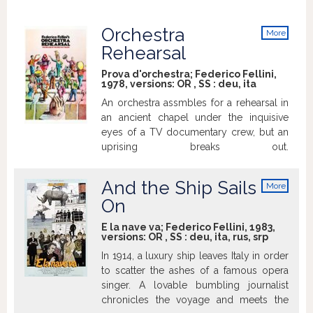
Orchestra
More
info
Rehearsal
Prova d'orchestra; Federico Fellini,
1978, versions:
OR
,
SS
:
deu
,
ita
An orchestra assmbles for a rehearsal in
an ancient chapel under the inquisive
eyes of a TV documentary crew, but an
uprising breaks out.
http://www.imdb.com
And the Ship Sails
More
info
On
E la nave va; Federico Fellini, 1983,
versions:
OR
,
SS
:
deu
,
ita
,
rus
,
srp
In 1914, a luxury ship leaves Italy in order
to scatter the ashes of a famous opera
singer. A lovable bumbling journalist
chronicles the voyage and meets the