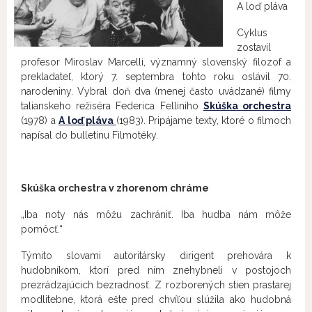
A loď pláva
Cyklus
zostavil
profesor Miroslav Marcelli, významný slovenský filozof a
prekladateľ, ktorý 7. septembra tohto roku oslávil 70.
narodeniny. Vybral doň dva (menej často uvádzané) filmy
talianskeho režiséra Federica Felliniho
Skúška orchestra
(1978) a
A loď pláva
(1983). Pripájame texty, ktoré o filmoch
napísal do bulletinu Filmotéky.
Skúška orchestra v zhorenom chráme
„Iba noty nás môžu zachrániť. Iba hudba nám môže
pomôcť.“
Týmito slovami autoritársky dirigent prehovára k
hudobníkom, ktorí pred ním znehybneli v postojoch
prezrádzajúcich bezradnosť. Z rozborených stien prastarej
modlitebne, ktorá ešte pred chvíľou slúžila ako hudobná