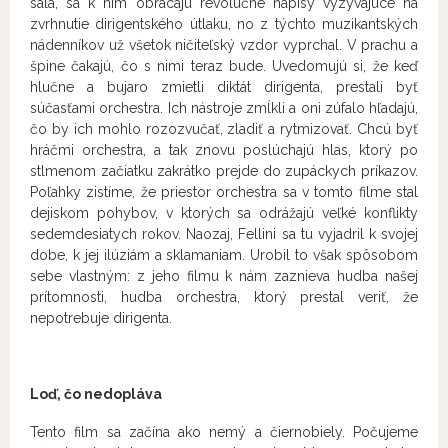
sála, sa k nim obracajú revolučné nápisy vyzývajúce na
zvrhnutie dirigentského útlaku, no z týchto muzikantských
nádenníkov už všetok ničiteľský vzdor vyprchal. V prachu a
špine čakajú, čo s nimi teraz bude. Uvedomujú si, že keď
hlučne a bujaro zmietli diktát dirigenta, prestali byť
súčasťami orchestra. Ich nástroje zmĺkli a oni zúfalo hľadajú,
čo by ich mohlo rozozvučať, zladiť a rytmizovať. Chcú byť
hráčmi orchestra, a tak znovu poslúchajú hlas, ktorý po
stlmenom začiatku zakrátko prejde do zupáckych príkazov.
Poľahky zistíme, že priestor orchestra sa v tomto filme stal
dejiskom pohybov, v ktorých sa odrážajú veľké konflikty
sedemdesiatych rokov. Naozaj, Fellini sa tu vyjadril k svojej
dobe, k jej ilúziám a sklamaniam. Urobil to však spôsobom
sebe vlastným: z jeho filmu k nám zaznieva hudba našej
prítomnosti, hudba orchestra, ktorý prestal veriť, že
nepotrebuje dirigenta.
Loď, čo nedopláva
Tento film sa začína ako nemý a čiernobiely. Počujeme