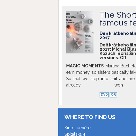
PERFEKTNÁ N
_________________
The Short
MIMI A LÍZ
famous fes
_________________
JANKO HRAŠKO 
Deň krátkeho fil
Show more
2017
Deň krátkeho fil
2017; Michal Bla
Kozuch, Boris Ši
versions:
OR
MAGIC MOMENTS
Martina Buchelo
earn money, so sisters basically ta
So that we step into shit and ar
already won
________________________________
DVD
OR
NEBOJSA
r. Jakub Gajdoš, 2016, 14
different forms. While some peopl
The film portrays everyday life in
WHERE TO FIND US
Hungary.
________________________________
Kino Lumière
39 WEEKS 6 DAYS
r. Joanna Kozu
Špitálska 4
Days is an artistic experiment, a