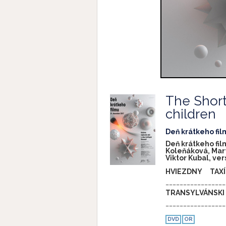
The Short
children
Deň krátkeho fil
Deň krátkeho fil
Koleňáková, Mar
Viktor Kubal, ver
HVIEZDNY TAXÍ
_________________
TRANSYLVÁNSKI
_________________
ROSSO PAPAVE
DVD
OR
_________________