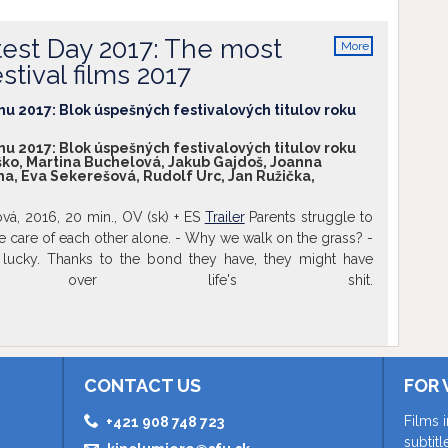
ORA
r. Lea Smitková, 2016, 6 min., OV (sk)
________________________________________________________________
est Day 2017: The most
More
A
r. Katarína Kerekesová, 2014, 7 min., OV (sk)
info
tival films 2017
________________________________________________________________
U KÚZELNÍKA
r. Viktor Kubal, 1973, 8 min., OV (no words)
mu 2017: Blok úspešných festivalových titulov roku
mu 2017: Blok úspešných festivalových titulov roku
ško, Martina Buchelová, Jakub Gajdoš, Joanna
ma, Eva Sekerešová, Rudolf Urc, Jan Ružička,
vá, 2016, 20 min., OV (sk) + ES
Trailer
Parents struggle to
ke care of each other alone. - Why we walk on the grass? -
e lucky. Thanks to the bond they have, they might have
 over life's shit.
________________________________________________________________
 min., OV (sk) + ES
Trailer
Religious fanaticism may take on
e blow themselves up, others wear masks of Jesus Christ.
 Nebojsa, a village in South Slovakia on the border with
CONTACT US
FOR 
________________________________________________________________
Films 
+421 908 748 723
ch, Boris Šima, 2017, 8 min., OV (no words) 39 Weeks, 6
subtit
nimated diary and personal documentary showing animated