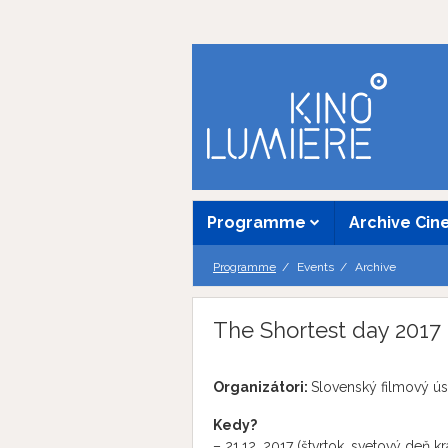
Programme
Archive Ci
Programme
Events
Archive
The Shortest day 2017
Organizátori:
Slovenský filmový ú
Kedy?
– 21.12. 2017 (štvrtok, svetový deň k