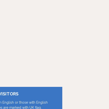
_______________
_______________
VISITORS
in English or those with English
les are marked with UK flag.