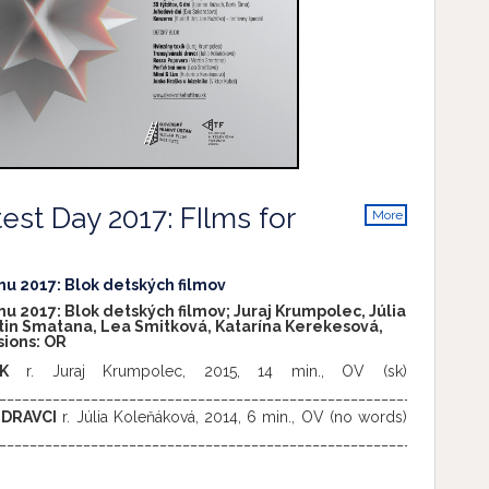
est Day 2017: FIlms for
More
info
mu 2017: Blok detských filmov
mu 2017: Blok detských filmov; Juraj Krumpolec, Júlia
tin Smatana, Lea Smitková, Katarína Kerekesová,
sions:
OR
K
r. Juraj Krumpolec, 2015, 14 min., OV (sk)
________________________________________________________________
 DRAVCI
r. Júlia Koleňáková, 2014, 6 min., OV (no words)
________________________________________________________________
RO
r. Martin Smatana, 2014, 5 min., OV (no words)
________________________________________________________________