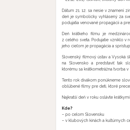
Dátum 21. 12. sa nesie v znamení zi
deň je symbolicky vyhlásený za sve
podujatia venované propagácii a pre
Deň krátkeho filmu je medzinárodn
z celého sveta. Podujatie vzniklo v r
jeho cieľom je propagácia a sprístup
Slovenský filmový ústav a Vysoká ško
na Slovensko a predstaviť tak s
ktorému sa krátkometrážna tvorba v 
Tento rok divákom ponúkneme slovensk
obľúbené filmy pre deti, ktoré preces
Najkratší deň v roku oslávte krátkymi
Kde?
– po celom Slovensku
– v klubových kinách a kultúrnych c