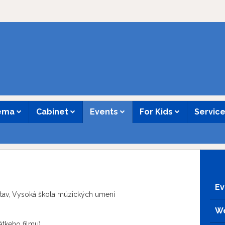
nema
Cabinet
Events
For Kids
Servic
Ev
stav, Vysoká škola múzických umení
We
rátkeho filmu)