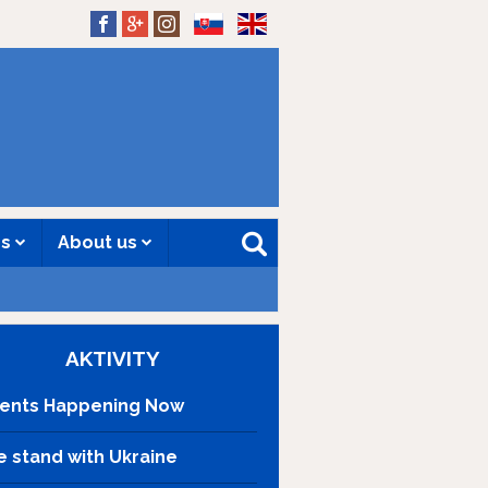
SK
EN
es
About us
AKTIVITY
ents Happening Now
 stand with Ukraine