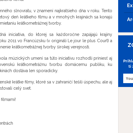
Ex
mného slnovratu, v znamení najkratšieho dňa v roku. Tento
tový deň krátkeho filmu a v mnohých krajinách sa konajú
Ar
mietaniu krátkometrážnej tvorby.
á iniciatíva, do ktorej sa každoročne zapájajú krajiny
oku 2011 vo Francúzsku (v origináli Le jour le plus Court) a
Z
nenie krátkometrážnej tvorby širokej verejnosti.
la múzických umení sa túto iniciatívu rozhodli priniesť aj
Prih
lovenskú krátkometrážnu tvorbu domácemu publiku, ku
ti
kinách dostáva len sporadicky.
é krátke filmy, ktoré sa v zahraničí tešili úspechu, ale aj
tovali celý svet.
 filmami!
entrách