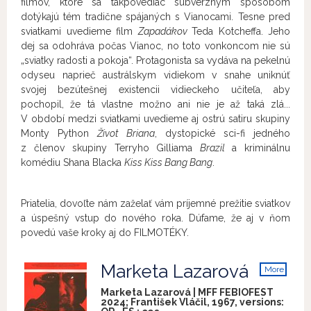
filmov, ktoré sa takpovediac subverzným spôsobom
dotýkajú tém tradične spájaných s Vianocami. Tesne pred
sviatkami uvedieme film
Zapadákov
Teda Kotcheffa. Jeho
dej sa odohráva počas Vianoc, no toto vonkoncom nie sú
„sviatky radosti a pokoja“. Protagonista sa vydáva na pekelnú
odyseu naprieč austrálskym vidiekom v snahe uniknúť
svojej bezútešnej existencii vidieckeho učiteľa, aby
pochopil, že tá vlastne možno ani nie je až taká zlá...
V období medzi sviatkami uvedieme aj ostrú satiru skupiny
Monty Python
Život Briana
, dystopické sci-fi jedného
z členov skupiny Terryho Gilliama
Brazil
a kriminálnu
komédiu Shana Blacka
Kiss Kiss Bang Bang
.
Priatelia, dovoľte nám zaželať vám príjemné prežitie sviatkov
a úspešný vstup do nového roka. Dúfame, že aj v ňom
povedú vaše kroky aj do FILMOTÉKY.
Marketa Lazarová
More
info
Marketa Lazarová | MFF FEBIOFEST
2024; František Vláčil, 1967, versions: