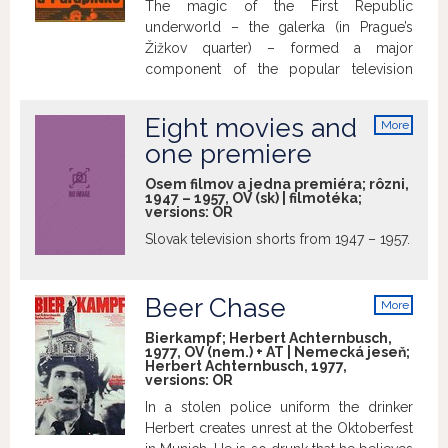
The magic of the First Republic
underworld – the galerka (in Prague’s
Žižkov quarter) – formed a major
component of the popular television
series Hříšní lidé města pražského (The
Sinful People of Prague, 1968). Inspired
Eight movies and
More
by a book from author Jiří Marek, and
info
one premiere
adapted for the screen by writer-director
Jiří Sequens, this 1970 film shifts the old
Osem filmov a jedna premiéra; rôzni,
world criminal comedy atmosphere, as
1947 – 1957, OV (sk) | filmotéka;
versions:
OR
well as the series’ characters, from the
small to the big screen. The main
Slovak television shorts from 1947 – 1957.
protagonist – the astute police
administrator Vacátko, portrayed by
Jaroslav Marvan – becomes entangled in
Beer Chase
More
the tragic story of reckless prostitute
info
Bierkampf; Herbert Achternbusch,
Anča, nicknamed “Paraplíčko”, and her
1977, OV (nem.) + AT | Nemecká jeseň;
lover, the safe cracker Pěnička. The
Herbert Achternbusch, 1977,
versions:
OR
romantic drama set in interwar Prague
sees Jiřina Bohdalová and Radoslav
In a stolen police uniform the drinker
Brzobohatý in the lead roles. Police
Herbert creates unrest at the Oktoberfest
administrator Vacátko would feature in