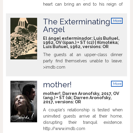
heart can bring an end to his reign of
horror. http://www.imdb.com
The Exterminating
More
info
Angel
El ángel exterminador; Luis Buñuel,
1962, OV (špan.) + ST (cz) | filmotéka;
Luis Buñuel, 1962, versions:
OR
The guests at an upper-class dinner
party find themselves unable to leave.
>imdb.com
mother!
More
info
mother!; Darren Aronofsky, 2017, OV
(ang.) + ST (sk; Darren Aronofsky,
2017, versions:
OR
A couple's relationship is tested when
uninvited guests arrive at their home,
disrupting their tranquil existence.
http://www.imdb.com