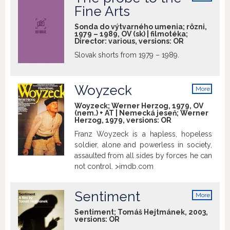
info
Fine Arts
Sonda do výtvarného umenia; rôzni,
1979 – 1989, OV (sk) | filmotéka;
Director: various, versions:
OR
Slovak shorts from 1979 – 1989.
Woyzeck
More
info
Woyzeck; Werner Herzog, 1979, OV
(nem.) + AT | Nemecká jeseň; Werner
Herzog, 1979, versions:
OR
Franz Woyzeck is a hapless, hopeless
soldier, alone and powerless in society,
assaulted from all sides by forces he can
not control. >imdb.com
Sentiment
More
info
Sentiment; Tomáš Hejtmánek, 2003,
versions:
OR