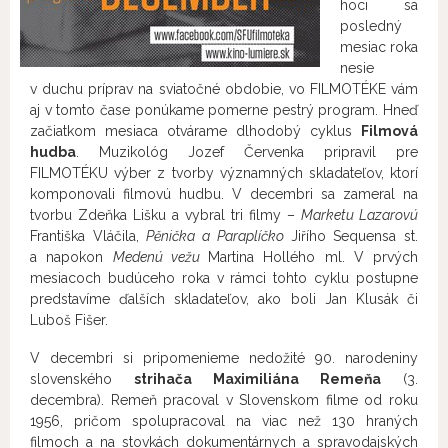
hoci sa
posledný
mesiac roka
nesie
v duchu príprav na sviatočné obdobie, vo FILMOTÉKE vám
aj v tomto čase ponúkame pomerne pestrý program. Hneď
začiatkom mesiaca otvárame dlhodobý cyklus
Filmová
hudba
. Muzikológ Jozef Červenka pripravil pre
FILMOTÉKU výber z tvorby významných skladateľov, ktorí
komponovali filmovú hudbu. V decembri sa zameral na
tvorbu Zdeňka Lišku a vybral tri filmy –
Marketu Lazarovú
Františka Vláčila,
Pěnička a Paraplíčko
Jiřího Sequensa st.
a napokon
Medenú vežu
Martina Hollého ml. V prvých
mesiacoch budúceho roka v rámci tohto cyklu postupne
predstavíme ďalších skladateľov, ako boli Jan Klusák či
Luboš Fišer.
V decembri si pripomenieme nedožité 90. narodeniny
slovenského
strihača Maximiliána Remeňa
(3.
decembra). Remeň pracoval v Slovenskom filme od roku
1956, pričom spolupracoval na viac než 130 hraných
filmoch a na stovkách dokumentárnych a spravodajských