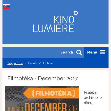
Search
Menu
Programme
Events
Archive
Filmotéka - December 2017
Priatelia
archívneho
filmu,