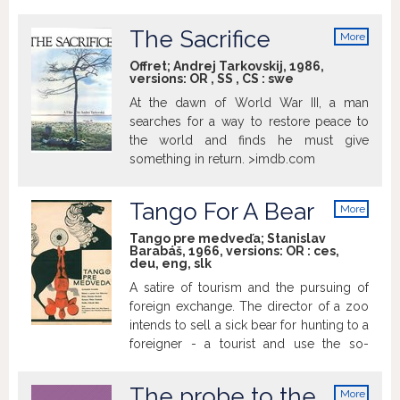
The Sacrifice
More
info
Offret; Andrej Tarkovskij, 1986,
versions:
OR
,
SS
,
CS
:
swe
At the dawn of World War III, a man
searches for a way to restore peace to
the world and finds he must give
something in return. >imdb.com
Tango For A Bear
More
info
Tango pre medveďa; Stanislav
Barabáš, 1966, versions:
OR
:
ces
,
deu
,
eng
,
slk
A satire of tourism and the pursuing of
foreign exchange. The director of a zoo
intends to sell a sick bear for hunting to a
foreigner - a tourist and use the so-
earned money to buy more animals.
>sfd.sfu.sk
The probe to the
More