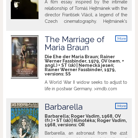
A film essay inspired by the intimate
relationship of Tomáš Hejtmánek with the
director František Vlácil, a legend of the
Czech cinematography. Hejtmánek's
original intention was to capture a
meeting, to follow the path of Vlácil's
The Marriage of
More
films, to recollect the memories of
info
Maria Braun
people who collaborated with Vlácil; an
interview with the director was meant to
Die Ehe der Maria Braun; Rainer
form the film's foundations. However, the
Werner Fassbinder, 1979, OV (nem. +
angl.) + ST (sk) | Nemecká jeseň;
death of Vlácil changed the original plan.
Rainer Werner Fassbinder, 1979,
The words, interviews and original work
versions:
SS
remained. The profile had to be changed
A World War II widow seeks to adjust to
completely, at the same time however, it
life in postwar Germany. >imdb.com
was to maintain the same kind of
movement, its internal structure and a
Barbarella
mutual dependence. The documentary is
More
info
a fusion of reminiscence, feature film and
Barbarella; Roger Vadim, 1968, OV
a documentary. It is also a multiple
(fr.) + ST (sk) | filmotéka; Roger Vadim,
citation honoring thinking, feeling and the
1968, versions:
OR
creative process. The actor Jirí Kodet
Barbarella, an astronaut from the 41st
portrays Vlácil in the film. In fact, Kodet