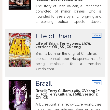
The story of Jean Valjean, a Frenchman
convicted of minor crimes, who is
hounded for years by an unforgiving and
unrelenting police inspector, Javert.
>imdb.com
Life of Brian
More
info
Life of Brian; Terry Jones, 1979,
versions:
OR
,
SS
,
CS
:
eng
Brian is born on the original Christmas, in
the stable next door. He spends his life
being mistaken for a messiah.
>imdb.com
Brazil
More
info
Brazil; Terry Gilliam,1985, OV (ang.) +
ST (cz; Terry Gilliam, 1985, versions:
OR
,
CS
A bureaucrat in a retro-future world tries
to correct an administrative error and