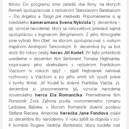
filmov. Do programu sme zaradili dva filmy, na ktorých
Remeň spolupracoval s režisérom Stanislavom Barabášom
–
Trio Angelos
a
Tango pre medveďa
. Pripomenieme si aj
švédskeho
kameramana
Svena Nykvista
(3. decembra –
95. výročie narodenia), ktorý sa celosvetovo preslávil najmä
spoluprácou s Ingmarom Bergmanom. Z jeho filmografie
sme vybrali film
Obeť
, na ktorom spolupracoval s ruským
majstrom Andrejom Tarkovským. 6. decembra by sa bol
dožil 80 rokov český
herec Jiří Kodet
. Pri tejto príležitosti
uvedieme v decembri film
Sentiment
Tomáša Hejtmánka,
inšpirovaný jeho stretnutiami s režisérom Františkom
Vláčilom (v rokoch 1997 – 1998 Hejtmánek nahrával
rozhovory s Vláčilom a po jeho smrti ich využil práve
v tomto filme). Jiří Kodet tu stvárnil Františka Vláčila. 21.
decembra si pripomenieme 95. výročie narodenia
slovenského
herca Ela Romančíka
. Premietneme film
Pomocník
Zora Záhona podľa rovnomenného románu
Ladislava Balleka, v ktorom Romančík stvárnil postavu
Štefana Riečana. Americká
herečka Jane Fondová
oslávi
21. decembra 80. narodeniny. V roku 1968 sa objavila v sci-
fi komédii Rogera Vadima
Barbarella
, ktorú budete mať