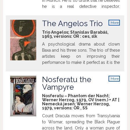
in Munich. He is so drunk that he believes
three further feature films and one
he is a real detective inspector.
television film. Pěnička a Paraplíčko
>imdb.com
(Burglar and Umbrella) is marked by a
The Angelos Trio
More
major effort by its makers to evoke the
info
period atmosphere with musical
Trio Angelos; Stanislav Barabáš,
numbers, which tilt this crime comedy
1963, versions:
OR
:
ces
,
slk
towards being an actual musical.
A psychological drama about clown
>filmovyprehled.cz
Baxa and his three sons. The trio of these
artistes keep on improving their
perfomance to make it perfect as it is the
key feature to be presented in the
program of the Central Circus. However,
Nosferatu the
More
the younger of the sons, Vojto, is injured
info
Vampyre
and so their number falls apart.This
misfortune also means the end of the
Nosferatu – Phantom der Nacht;
trio, no matter how hard the father tries to
Werner Herzog, 1979, OV (nem.) + AT |
Nemecká jeseň; Werner Herzog,
keep it together.Vojto helps the unhappy
1979, versions:
OR
,
SS
situation by finding his own way of
Count Dracula moves from Transylvania
carrying on.
to Wismar, spreading the Black Plague
across the land. Only a woman pure of