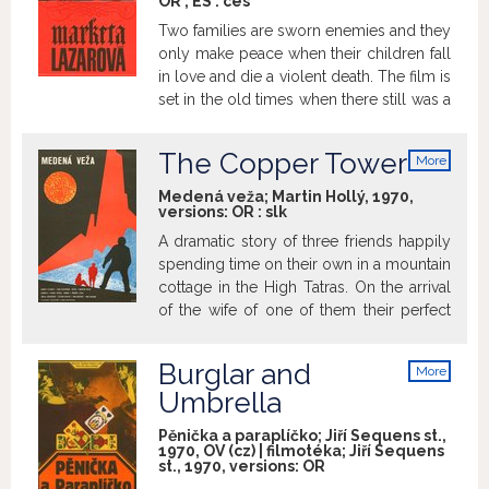
OR
,
ES
:
ces
Two families are sworn enemies and they
only make peace when their children fall
in love and die a violent death. The film is
set in the old times when there still was a
conflict between paganism and
Christianity, and when people behaved in
The Copper Tower
More
such a way that it was hard to distinguish
info
love from hate and good from evil.
Medená veža; Martin Hollý, 1970,
versions:
OR
:
slk
>kinoaero.cz
A dramatic story of three friends happily
spending time on their own in a mountain
cottage in the High Tatras. On the arrival
of the wife of one of them their perfect
friendship is put to a test. >sfd.sfu.sk
Burglar and
More
info
Umbrella
Pěnička a paraplíčko; Jiří Sequens st.,
1970, OV (cz) | filmotéka; Jiří Sequens
st., 1970, versions:
OR