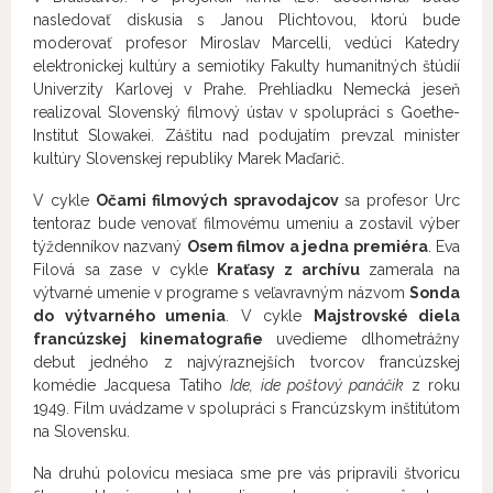
nasledovať diskusia s Janou Plichtovou, ktorú bude
moderovať profesor Miroslav Marcelli, vedúci Katedry
elektronickej kultúry a semiotiky Fakulty humanitných štúdií
Univerzity Karlovej v Prahe. Prehliadku Nemecká jeseň
realizoval Slovenský filmový ústav v spolupráci s Goethe-
Institut Slowakei. Záštitu nad podujatím prevzal minister
kultúry Slovenskej republiky Marek Maďarič.
V cykle
Očami filmových spravodajcov
sa profesor Urc
tentoraz bude venovať filmovému umeniu a zostavil výber
týždenníkov nazvaný
Osem filmov a jedna premiéra
. Eva
Filová sa zase v cykle
Kraťasy z archívu
zamerala na
výtvarné umenie v programe s veľavravným názvom
Sonda
do výtvarného umenia
. V cykle
Majstrovské diela
francúzskej kinematografie
uvedieme dlhometrážny
debut jedného z najvýraznejších tvorcov francúzskej
komédie Jacquesa Tatiho
Ide, ide poštový panáčik
z roku
1949. Film uvádzame v spolupráci s Francúzskym inštitútom
na Slovensku.
Na druhú polovicu mesiaca sme pre vás pripravili štvoricu