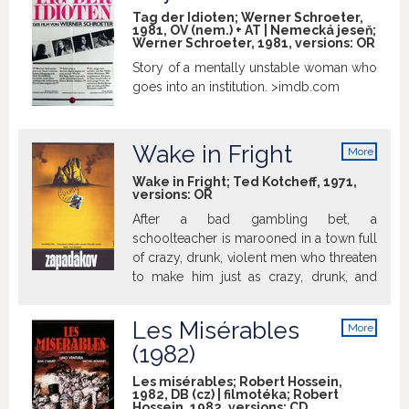
info
way to achieve the full experience. >ji-
Tag der Idioten; Werner Schroeter,
hlava.com
1981, OV (nem.) + AT | Nemecká jeseň;
Werner Schroeter, 1981, versions:
OR
Story of a mentally unstable woman who
goes into an institution. >imdb.com
Wake in Fright
More
info
Wake in Fright; Ted Kotcheff, 1971,
versions:
OR
After a bad gambling bet, a
schoolteacher is marooned in a town full
of crazy, drunk, violent men who threaten
to make him just as crazy, drunk, and
violent. >imdb.com
Les Misérables
More
info
(1982)
Les misérables; Robert Hossein,
1982, DB (cz) | filmotéka; Robert
Hossein, 1982, versions:
CD