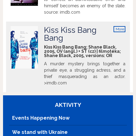
himself becomes an enemy of the state.
source: imdb.com
Kiss Kiss Bang
More
info
Bang
Kiss Kiss Bang Bang; Shane Black,
2005, OV (angl.) + ST (cz) | filmotéka;
Shane Black, 2005, versions:
OR
A murder mystery brings together a
private eye, a struggling actress, and a
thief masquerading as an actor.
>imdb.com
AKTIVITY
Events Happening Now
We stand with Ukraine