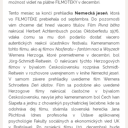
možnosť vidieť na plátne FILMOTÉKY v decembri.
Tento mesiac sa končí prehliadka
Nemecká jeseň
, ktorá
vo FILMOTÉKE prebiehala od septembra. Do pozornosti
vám chceme dať hneď viacero titulov. Film
Pivná bitka
nakrúcal Herbert Achternbusch počas Oktoberfestu 1976,
vďaka čomu sa mu doň podarilo dostať viacero
autentických reakcií účastníkov festivalu. Kameramanom
tohto filmu, ako aj filmov
Nosferatu – fantóm noci
a
Woyzeck
Wernera Herzoga, ktoré premietneme v decembri, bol
Jörg-Schmidt-Reitwein. O nakrúcaní týchto Herzogových
filmov v bývalom Československu rozpráva Schmidt-
Reitwein v rozhovore uverejnenom v knihe
Nemecká jeseň
.
V samom závere prehliadky uvedieme film Wernera
Schroetera
Deň idiotov
. Film sa podobne ako uvedené
Herzogove filmy nakrúcal čiastočne v bývalom
Československu, navyše jeho kameramanom bol Čech Ivan
Šlapeta a jednu z chovankýň psychiatrickej liečebne, kde sa
odohráva dej filmu, stvárnila slovenská herečka Jana
Plichtová (dnes profesorka v Ústave aplikovanej
psychológie Fakulty sociálnych a ekonomických vied UK
v Bratislave). Po projekcii filmu (20. decembra) bude