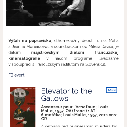
Výťah na popravisko
, dlhometrážny debut Louisa Malla
s Jeanne Moreauovou a soundtrackom od Milesa Davisa, je
ďalším
majstrovským dielom francúzskej
kinematografie
v našom programe (uvádzame
v spolupráci s Francúzskym inštitútom na Slovensku).
FB event
Elevator to the
More
info
Gallows
Ascenseur pour l’échafaud; Louis
Malle, 1957, OV (franc.) + AT |
filmotéka; Louis Malle, 1957, versions:
OR
A self-assured businessman murders his