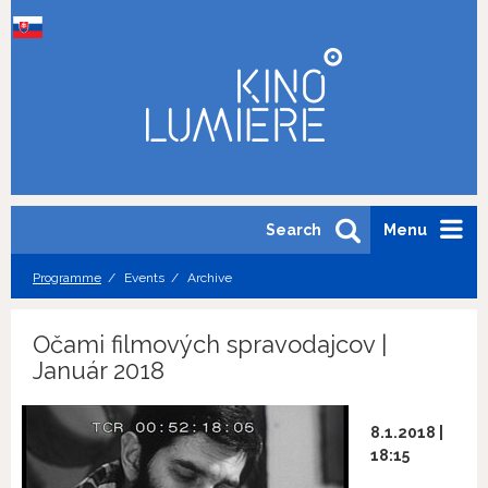
Search
Menu
Programme
Events
Archive
Očami filmových spravodajcov |
Január 2018
8.1.2018 |
18:15