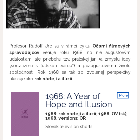
Profesor Rudolf Urc sa v rámci cyklu
Očami filmových
spravodajcov
venuje roku 1968, no nie augustovým
udalostiam, ale priebehu tzv. pražskej jari (a zmyslu idey
„socializmu s ľudskou tvárou“) a poaugustovému životu
spoločnosti. Rok 1968 sa tak zo zvolenej perspektívy
ukazuje ako
rok nádejí a ilúzií
.
1968: A Year of
More
info
Hope and Illusion
1968: rok nádejí a ilúzií; 1968, OV (sk);
1968, versions:
OR
Slovak television shorts.