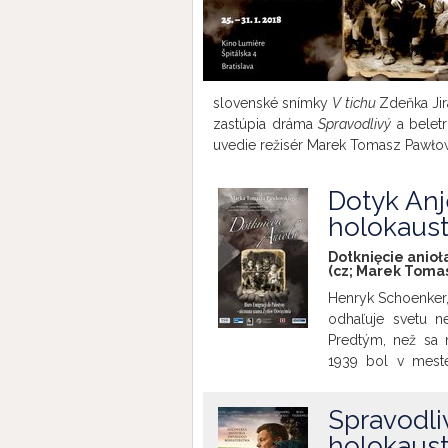
slovenské snímky
V tichu
Zdeňka Ji
zastúpia dráma
Spravodlivý
a belet
uvedie režisér Marek Tomasz Pawłow
Dotyk Anj
holokaus
Dotknięcie anioł
(cz; Marek Tomas
Henryk Schoenker
odhaľuje svetu n
Predtým, než sa n
1939 bol v meste
Založil ich na 
Schoenker, otec h
Spravodli
záchranu prichád
holokaus
bol predvolaný d