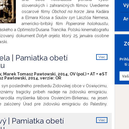
Vý
slovenských i zahraničných filmov. Uvedieme
oscarové filmy
Obchod na korze
Jána Kadára
a Elmara Klosa a
Saulov syn
Lászlóa Nemesa,
Ar
americko-britský film
Popieranie holokaustu
,
ráského a
Optimista
Dušana Trančíka. Poľskú kinematografiu
rizovaný dokument
Dotyk anjela
, ktorý 25. januára osobne
ski.
Z
ela | Pamiatka obetí
Viac
Prih
info
tu
ti
a; Marek Tomasz Pawłowski, 2014, OV (poľ.) + AT + eST
z Pawlowski, 2014, verzie:
OR
, syn posledného predsedu Židovskej obce v Oświęcimu,
eznámy tragicky príbeh nadeje na židovskú emigráciu.
arodila myšlienka tábora Osvienčim-Birkenau, na jeseň
 založený Úrad pre židovskú emigráciu do Palestíny.
základe nariadení nemeckých vojenských orgánov Leo
rdinu filmu. Tisíce ľudí z celého Sliezska s nádejou v
vý | Pamiatka obetí
Viac
zalo do obyčajného mesta Oświęcim. Schoenker, ktorý
info
tu
o Berlína k Eichmannovi, s veľkou vierou predstavoval