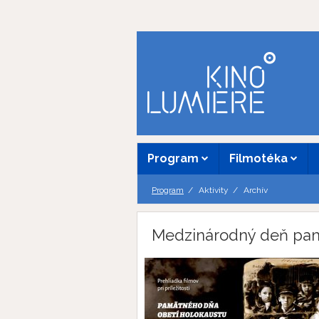
Program
Filmotéka
Program
Aktivity
Archív
Medzinárodný deň pam