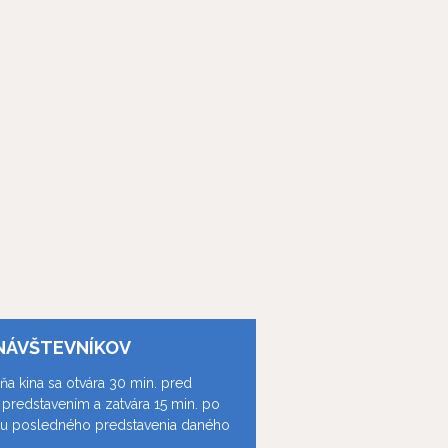
NÁVŠTEVNÍKOV
ňa kina sa otvára 30 min. pred
predstavením a zatvára 15 min. po
ku posledného predstavenia daného