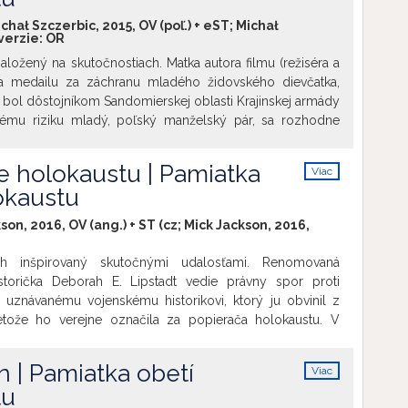
dzinárodnej akcie. Bohužiaľ, vzhľadom na ľahostajnosť
hał Szczerbic, 2015, OV (poľ.) + eST; Michał
legálnej emigrácie stroskotala. V súčasnosti sa Henryk
 verzie:
OR
n svojho rodinného sídla, ktoré prinášajú ozveny týchto
aložený na skutočnostiach. Matka autora filmu (režiséra a
ala medailu za záchranu mladého židovského dievčatka,
c bol dôstojníkom Sandomierskej oblasti Krajinskej armády
ľkému riziku mladý, poľský manželský pár, sa rozhodne
 sirôtku Háňu (Ewelina Zawistowska). Poskytuje jej nielen
 lásku. Napriek smrteľnej hrozbe Anastazja (Urszula
e holokaustu | Pamiatka
Viac
(Jan Wieczorkowski) urobia všetko, aby zachránili nielen
info
okaustu
pomohli jej zostať dieťaťom. Pajtek (Jacek Braciak), ktorý je
estneho šialeného, zohráva tu kľúčovú úlohu, stáva sa
son, 2016, OV (ang.) + ST (cz; Mick Jackson, 2016,
om dievčaťa, náhradou staršieho brata, ktorý aj v najťažších
odvrátiť jej pozornosť od zlého a nakaziť ju svojou
eh inšpirovaný skutočnými udalosťami. Renomovaná
.
istorička Deborah E. Lipstadt vedie právny spor proti
i, uznávanému vojenskému historikovi, ktorý ju obvinil z
retože ho verejne označila za popierača holokaustu. V
om systéme padá v prípade urážky na cti dôkazné
aného, preto musí dokázať, že holokaust sa skutočne
n | Pamiatka obetí
Viac
ameriava na fascinujúce okolnosti súdneho prípadu a
info
tu
ý pohľad na nebezpečenstvo revizionizmu. Spisovateľka