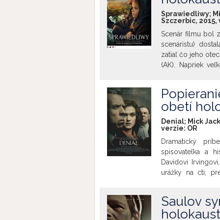
konkrétny plán me
Sprawiedliwy; Mic
sveta, myšlienka 
Szczerbic, 2015,
vracia do zrúcaní
Scenár filmu bol z
udalostí.
scenáristu) dost
zatiaľ čo jeho ote
(AK). Napriek ve
postarať o 6-ročnú
útočisko, ale aj
Popierani
Grabowska) a Jan 
obetí hol
život Hani, ale aj 
považovaný za mi
Denial; Mick Jack
najbližším priateľ
verzie:
OR
chvíľach dokáže 
Dramatický príb
radosťou zo života
spisovateľka a h
Davidovi Irvingov
urážky na cti, p
anglickom právn
bremeno na žalov
Saulov sy
udial. Film sa z
holokaus
prezentuje širok