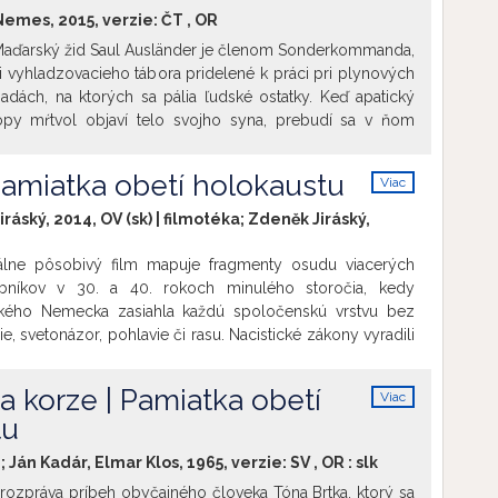
jnú húževnatosť a jej protivník je vydarenou kreáciou
 Nemes, 2015, verzie:
ČT
,
OR
ré priťahuje mediálnu pozornosť. Film pútavo pripomína,
Maďarský žid Saul Ausländer je členom Sonderkommanda,
nikdy nemala zneužívať.
ii vyhladzovacieho tábora pridelené k práci pri plynových
ách, na ktorých sa pália ľudské ostatky. Keď apatický
opy mŕtvol objaví telo svojho syna, prebudí sa v ňom
a obstarať mu riadny židovský pohreb. Bez ohľadu na
šeobecné utrpenie a plánovanú vzburu sa Saul vydáva na
 Pamiatka obetí holokaustu
Viac
oncentračným táborom s jediným cieľom – nájsť rabína.
info
iráský, 2014, OV (sk) | filmotéka; Zdeněk Jiráský,
álne pôsobivý film mapuje fragmenty osudu viacerých
bníkov v 30. a 40. rokoch minulého storočia, kedy
ického Nemecka zasiahla každú spoločenskú vrstvu bez
e, svetonázor, pohlavie či rasu. Nacistické zákony vyradili
árijských„ umelcov a tieto normy následne uplatňovali vo
adzovaných krajinách Európy. Film V tichu si razí cestu
 korze | Pamiatka obetí
Viac
o štylizovaného diela s emotívnou hudobnou zložkou,
info
tu
e vtiahnuť divákov do jedného z najstrašnejších období v
 Film vykresľuje kontrast medzi radostnými spomienkami
 Ján Kadár, Elmar Klos, 1965, verzie:
SV
,
OR
:
slk
ním a ponížením v koncentračných táboroch, kde hudba
ozpráva príbeh obyčajného človeka Tóna Brtka, ktorý sa