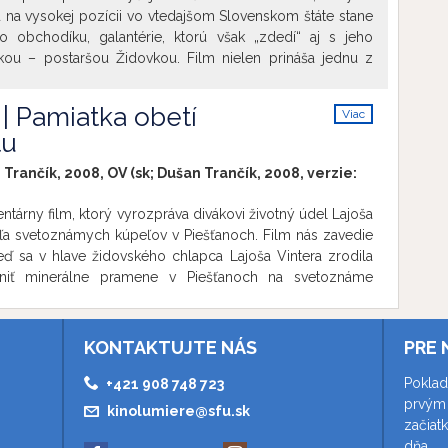
rojom, ktorý im pomáhal prežiť, alebo zmierniť strach z
na vysokej pozícii vo vtedajšom Slovenskom štáte stane
i. A práve hudba je základnou stavebnou zložkou celého
o obchodíku, galantérie, ktorú však „zdedí“ aj s jeho
kou – postaršou Židovkou. Film nielen prináša jednu z
a temné obdobie slovenskej histórie, zobrazuje aj rozpor
odstatou človeka, toho v čo verí, a tým, v čo mu káže
 | Pamiatka obetí
Viac
info
tu
Trančík, 2008, OV (sk; Dušan Trančík, 2008, verzie:
árny film, ktorý vyrozpráva divákovi životný údel Lajoša
eľa svetoznámych kúpeľov v Piešťanoch. Film nás zavedie
keď sa v hlave židovského chlapca Lajoša Vintera zrodila
niť minerálne pramene v Piešťanoch na svetoznáme
u mondénnosťou, eleganciou, ktoré boli známe už z čias
 légií na územie Slovenska, teda Horného Uhorska, a boli
teľmi využívané len ako pomocná liečba. Ústrednými
KONTAKTUJTE NÁS
PRE 
ú Lajoš Winter a gróf Erdédy. Osudy mladého Wintera sú
ramatických zvratov. Ako Žid neváhal sa vzdať svojho
Poklad
+421 908 748 723
onvertovať na katolicizmus - len aby dokázal realizovať
prvým 
kinolumiere@sfu.sk
jednom smere sa mu tento ťah podaril, avšak v osobnom
začiat
trpkosti a tragédií. Napriek tomu, že sa stal katolíkom,
dňa.