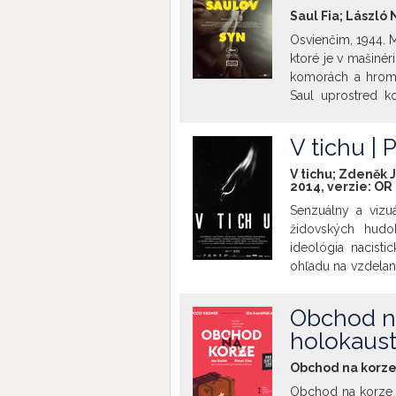
zosobňuje nepodda
Saul Fia; László
všedného zla, kto
Osvienčim, 1944. 
že história by sa 
ktoré je v mašinér
komorách a hromad
Saul uprostred k
naliehavá potreb
nebezpečenstvo, v
V tichu |
delirickú cestu k
V tichu; Zdeněk J
2014, verzie:
OR
Senzuálny a vizu
židovských hudo
ideológia nacist
ohľadu na vzdelani
v Nemecku tzv. „ne
všetkých nimi obs
Obchod na
silného, obrazov
holokaus
ktorého ambíciou j
dejinách ľudstva.
Obchod na korze;
na život a utrpe
Obchod na korze r