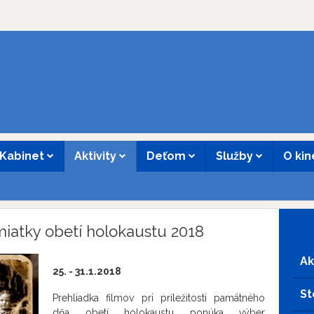
Kabinet
Aktivity
Deťom
Služby
O ki
iatky obetí holokaustu 2018
Ak
25. - 31.1.2018
St
Prehliadka filmov pri príležitosti pamätného
dňa obetí holokaustu ponúka výber