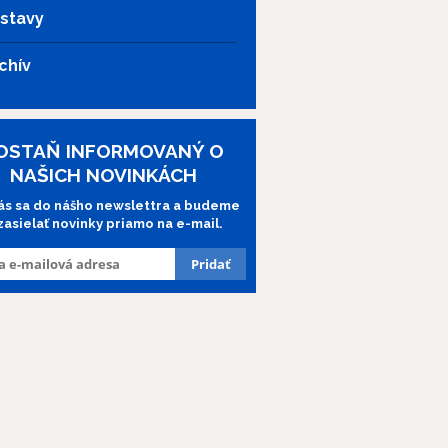
stavy
chív
OSTAŇ INFORMOVANÝ O
NAŠICH NOVINKÁCH
lás sa do nášho newslettra a budeme
 zasielať novinky priamo na e-mail.