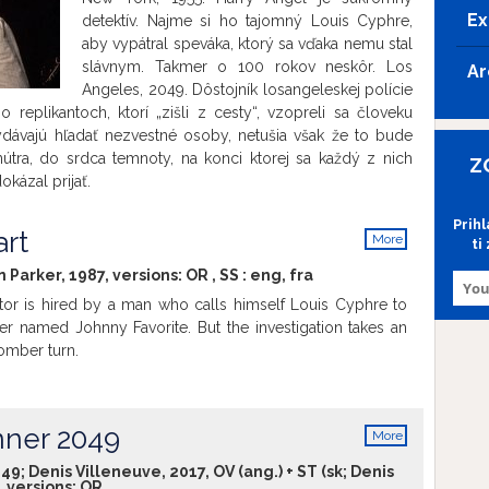
Ex
detektív. Najme si ho tajomný Louis Cyphre,
aby vypátral speváka, ktorý sa vďaka nemu stal
slávnym. Takmer o 100 rokov neskôr. Los
Ar
Angeles, 2049. Dôstojník losangeleskej polície
replikantoch, ktorí „zišli z cesty“, vzopreli sa človeku
ydávajú hľadať nezvestné osoby, netušia však že to bude
tra, do srdca temnoty, na konci ktorej sa každý z nich
Z
okázal prijať.
Prih
rt
More
ti
info
n Parker, 1987, versions:
OR
,
SS
:
eng
,
fra
ator is hired by a man who calls himself Louis Cyphre to
er named Johnny Favorite. But the investigation takes an
omber turn.
nner 2049
More
info
9; Denis Villeneuve, 2017, OV (ang.) + ST (sk; Denis
, versions:
OR