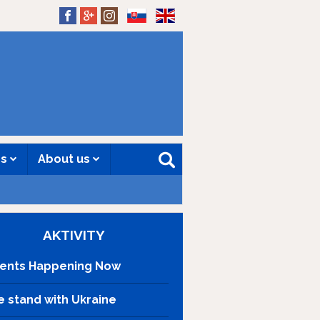
SK
EN
es
About us
AKTIVITY
ents Happening Now
 stand with Ukraine