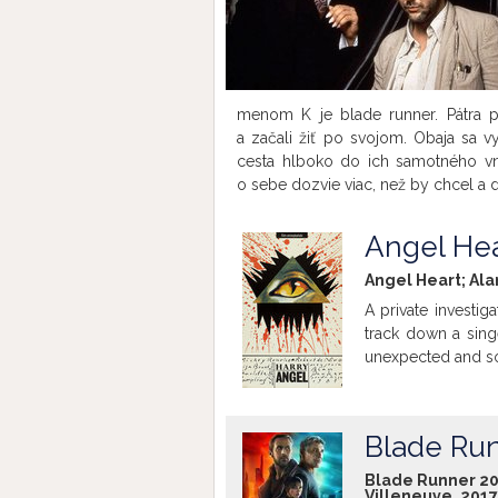
menom K je blade runner. Pátra po 
a začali žiť po svojom. Obaja sa v
cesta hlboko do ich samotného vnú
o sebe dozvie viac, než by chcel a d
Angel Hea
Angel Heart; Ala
A private investig
track down a sing
unexpected and s
Blade Ru
Blade Runner 204
Villeneuve, 2017