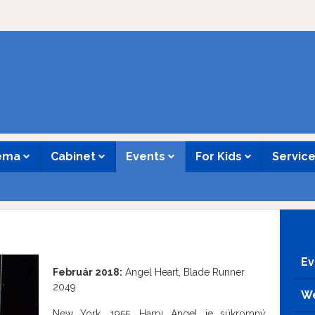
nema
Cabinet
Events
For Kids
Servic
Ev
Február 2018:
Angel Heart, Blade Runner
2049
We
New York, 1955. Harry Angel je súkromný