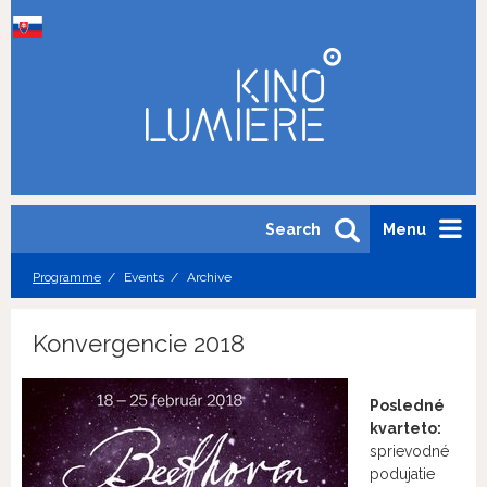
Search
Menu
Programme
Events
Archive
Konvergencie 2018
Posledné
kvarteto:
sprievodné
podujatie