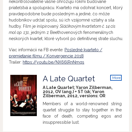
nekontrolovateľné vášne ohrozujú rokmi budované
priateľstvá a spoluprácu. Kvarteto má odohrať koncert, ktorý
pravdepodobne bude posledným a jediné, čo môže
hudobníkov udržať spolu, sú ich vzájomné vzťahy a sila
hudby. Film je inšpirovaný
Sláčikovým kvartetom č. 14 cis
mol op. 131
, jedným z Beethovenových fenomenálnych
neskorých kvartet, ktoré vytvoril po definitívnej strate sluchu.
Viac informácii na FB evente:
Posledné kvarteto /
premietanie filmu / Konvergencie 2018
Trailer:
https://youtu.be/NX66lRnNmqs
A Late Quartet
More
info
A Late Quartet; Yaron Zilberman,
2012, OV (ang.) + ST (sk; Yaron
Zilberman, 2012, versions:
OR
Members of a world-renowned string
quartet struggle to stay together in the
face of death, competing egos and
insuppressible lust.