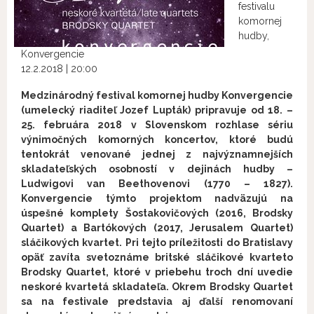
festivalu
komornej
hudby,
Konvergencie
12.2.2018 | 20:00
Medzinárodný festival komornej hudby Konvergencie
(umelecký riaditeľ Jozef Lupták) pripravuje od 18. –
25. februára 2018 v Slovenskom rozhlase sériu
výnimočných komorných koncertov, ktoré budú
tentokrát venované jednej z najvýznamnejších
skladateľských osobností v dejinách hudby –
Ludwigovi van Beethovenovi (1770 – 1827).
Konvergencie týmto projektom nadväzujú na
úspešné komplety Šostakovičových (2016, Brodsky
Quartet) a Bartókových (2017, Jerusalem Quartet)
sláčikových kvartet. Pri tejto príležitosti do Bratislavy
opäť zavíta svetoznáme britské sláčikové kvarteto
Brodsky Quartet, ktoré v priebehu troch dní uvedie
neskoré kvartetá skladateľa. Okrem Brodsky Quartet
sa na festivale predstavia aj ďalší renomovaní