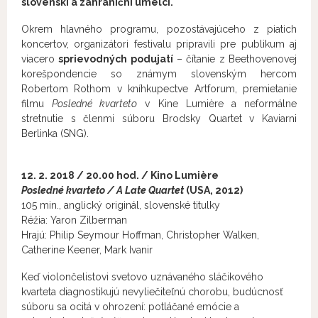
slovenskí a zahraniční umelci.
Okrem hlavného programu, pozostávajúceho z piatich
koncertov, organizátori festivalu pripravili pre publikum aj
viacero
sprievodných podujatí
– čítanie z Beethovenovej
korešpondencie so známym slovenským hercom
Robertom Rothom v kníhkupectve Artforum, premietanie
filmu
Posledné kvarteto
v Kine Lumière a neformálne
stretnutie s členmi súboru Brodsky Quartet v Kaviarni
Berlinka (SNG).
12. 2. 2018 / 20.00 hod. / Kino Lumière
Posledné kvarteto / A Late Quartet
(USA, 2012)
105 min., anglický originál, slovenské titulky
Réžia: Yaron Zilberman
Hrajú: Philip Seymour Hoffman, Christopher Walken,
Catherine Keener, Mark Ivanir
Keď violončelistovi svetovo uznávaného sláčikového
kvarteta diagnostikujú nevyliečiteľnú chorobu, budúcnosť
súboru sa ocitá v ohrození: potláčané emócie a