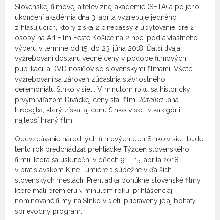
Slovenskej filmovej a televíznej akadémie (SFTA) a po jeho
ukončení akadémia dňa 3. apríla vyžrebuje jedného
z hlasujúcich, ktorý získa 2 cinepassy a ubytovanie pre 2
osoby na Art Film Feste Košice na 2 noci podľa vlastného
výberu v termíne od 15. do 23. júna 2018. Ďalší dvaja
vyžrebovaní dostanú vecné ceny v podobe filmových
publikácií a DVD nosičov so slovenskými filmami. Všetci
vyžrebovaní sa zároveň zúčastnia slávnostného
ceremoniálu Slnko v sieti. V minulom roku sa historicky
prvým víťazom Diváckej ceny stal film
Učiteľka
Jana
Hřebejka, ktorý získal aj cenu Slnko v sieti v kategórii
najlepší hraný film.
Odovzdávanie národných filmových cien Slnko v sieti bude
tento rok predchádzať prehliadke Týždeň slovenského
filmu, ktorá sa uskutoční v dňoch 9. – 15. apríla 2018
v bratislavskom Kine Lumière a súbežne v ďalších
slovenských mestách. Prehliadka ponúkne slovenské filmy,
ktoré mali premiéru v minulom roku, prihlásené aj
nominované filmy na Slnko v sieti, pripravený je aj bohatý
sprievodný program.