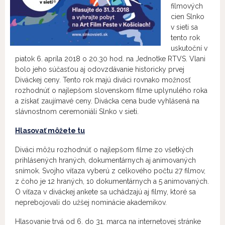
filmových
cien Slnko
v sieti sa
tento rok
uskutoční v
piatok 6. apríla 2018 o 20.30 hod. na Jednotke RTVS. Vlani
bolo jeho súčasťou aj odovzdávanie historicky prvej
Diváckej ceny. Tento rok majú diváci rovnako možnosť
rozhodnúť o najlepšom slovenskom filme uplynulého roka
a získať zaujímavé ceny. Divácka cena bude vyhlásená na
slávnostnom ceremoniáli Slnko v sieti.
Hlasovať môžete tu
Diváci môžu rozhodnúť o najlepšom filme zo všetkých
prihlásených hraných, dokumentárnych aj animovaných
snímok. Svojho víťaza vyberú z celkového počtu 27 filmov,
z čoho je 12 hraných, 10 dokumentárnych a 5 animovaných.
O víťaza v diváckej ankete sa uchádzajú aj filmy, ktoré sa
neprebojovali do užšej nominácie akademikov.
Hlasovanie trvá od 6. do 31. marca na internetovej stránke