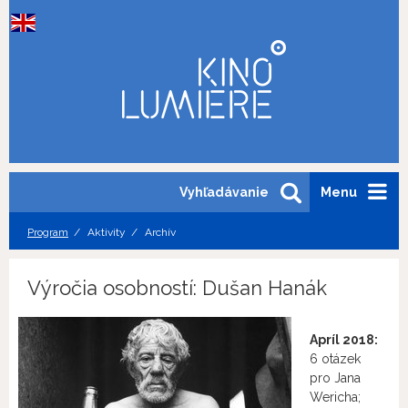
Vyhľadávanie
Menu
Program
Aktivity
Archív
Výročia osobností: Dušan Hanák
Apríl 2018:
6 otázek
pro Jana
Wericha;