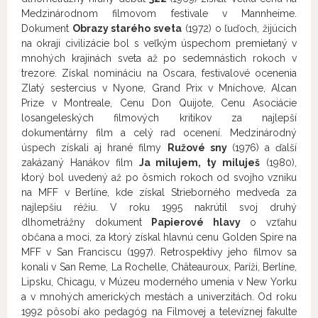
Medzinárodnom filmovom festivale v Mannheime.
Dokument
Obrazy starého sveta
(1972) o ľuďoch, žijúcich
na okraji civilizácie bol s veľkým úspechom premietaný v
mnohých krajinách sveta až po sedemnástich rokoch v
trezore. Získal nomináciu na Oscara, festivalové ocenenia
Zlatý sestercius v Nyone, Grand Prix v Mníchove, Alcan
Prize v Montreale, Cenu Don Quijote, Cenu Asociácie
losangeleských filmových kritikov za najlepší
dokumentárny film a celý rad ocenení. Medzinárodný
úspech získali aj hrané filmy
Ružové sny
(1976) a ďalší
zakázaný Hanákov film
Ja milujem, ty miluješ
(1980),
ktorý bol uvedený až po ôsmich rokoch od svojho vzniku
na MFF v Berlíne, kde získal Strieborného medveďa za
najlepšiu réžiu. V roku 1995 nakrútil svoj druhý
dlhometrážny dokument
Papierové hlavy
o vzťahu
občana a moci, za ktorý získal hlavnú cenu Golden Spire na
MFF v San Franciscu (1997). Retrospektívy jeho filmov sa
konali v San Reme, La Rochelle, Châteauroux, Paríži, Berlíne,
Lipsku, Chicagu, v Múzeu moderného umenia v New Yorku
a v mnohých amerických mestách a univerzitách. Od roku
1992 pôsobí ako pedagóg na Filmovej a televíznej fakulte