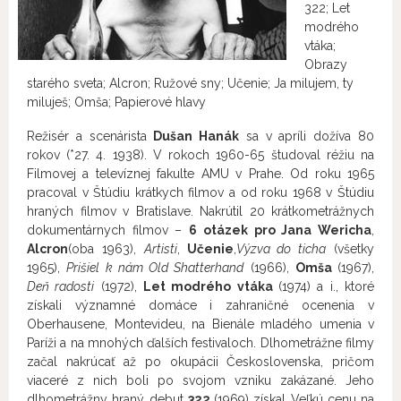
322; Let
modrého
vtáka;
Obrazy
starého sveta; Alcron; Ružové sny; Učenie; Ja milujem, ty
miluješ; Omša; Papierové hlavy
Režisér a scenárista
Dušan Hanák
sa v apríli dožíva 80
rokov (*27. 4. 1938). V rokoch 1960-65 študoval réžiu na
Filmovej a televíznej fakulte AMU v Prahe. Od roku 1965
pracoval v Štúdiu krátkych filmov a od roku 1968 v Štúdiu
hraných filmov v Bratislave. Nakrútil 20 krátkometrážnych
dokumentárnych filmov –
6 otázek pro Jana Wericha
,
Alcron
(oba 1963),
Artisti
,
Učenie
,
Výzva do ticha
(všetky
1965),
Prišiel k nám Old Shatterhand
(1966),
Omša
(1967),
Deň radosti
(1972),
Let modrého vtáka
(1974) a i., ktoré
získali významné domáce i zahraničné ocenenia v
Oberhausene, Montevideu, na Bienále mladého umenia v
Paríži a na mnohých ďalších festivaloch. Dlhometrážne filmy
začal nakrúcať až po okupácii Československa, pričom
viaceré z nich boli po svojom vzniku zakázané. Jeho
dlhometrážny hraný debut
322
(1969) získal Veľkú cenu na