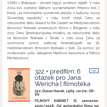
VŠMU v Bratislave - docent (1993), profesor (1998). V roku
2004 bol ocenený štátnym vyznamenaním Pribinov kríž, I.
triedy „za mimoriadne významné zásluhy o kultúrny rozvoj
Slovenskej republiky“, v roku 2006 získal Cenu za
celoživotné dielo (Award to the Career) na Medzinárodnom
filmovom festivale umeleckých filmov v Bergame, v roku
2011 Cenu Stredoeurópskej iniciatívy za celoživotné dielo
na filmovom festivale v Terste, v roku 2014 Cenu za
výnimočný prínos svetovej kinematografii na 18.
medzinárodnom filmovom festivale v Sofii. Za pomoc pri
zostavovaní cyklu ďakujeme Martinovi Kaňuchovi a Petrovi
Michalovičovi.
322 + predfilm: 6
Viac
info
otázek pro Jana
Wericha | filmotéka
322; Dušan Hanák, 1969, verzie:
OR
:
slk
FILMOVÝ KABINET III. semester
2025/2026: Od autorského filmu po