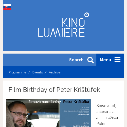
Search
Menu
Programme
Events
Archive
Film Birthday of Peter Krištúfek
Spisovateľ,
scenárista
a režisér
Peter