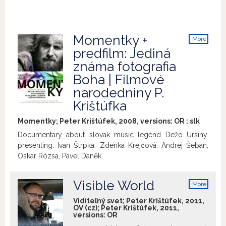
Momentky +
More
info
predfilm: Jediná
známa fotografia
Boha | Filmové
narodedniny P.
Krištúfka
Momentky; Peter Krištúfek, 2008, versions:
OR
:
slk
Documentary about slovak music legend Dežo Ursiny.
presenting: Ivan Štrpka, Zdenka Krejčová, Andrej Šeban,
Oskar Rózsa, Pavel Daněk
Visible World
More
info
Viditeľný svet; Peter Krištúfek, 2011,
OV (cz); Peter Krištúfek, 2011,
versions:
OR