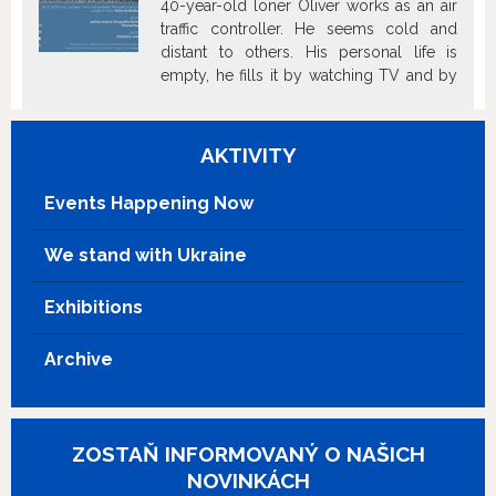
40-year-old loner Oliver works as an air
traffic controller. He seems cold and
distant to others. His personal life is
empty, he fills it by watching TV and by
spying on a family living in the house
across the street, which he considers the
model of happiness. First he only
AKTIVITY
observes them, but with time he wants to
know more. He learns that things often
Events Happening Now
aren’t what they appear from a distance.
We stand with Ukraine
Exhibitions
Archive
ZOSTAŇ INFORMOVANÝ O NAŠICH
NOVINKÁCH