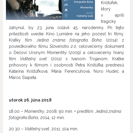
Krištúfek,
ktorý
v apríli
tragicky
zahynul, by 23. júna oslávil 45. narodeniny. Pri tejto
príležitosti uvedie Kino Lumière na jeho počesť tri filmy.
Krátky film
Jediná známa fotografia Boha
(2014) z
poviedkového filmu
Slovensko 2.0
, celovečerný dokument
o Dežovi Ursinym
Momentky
(2009) a celovečerný hraný
film
Viditeľný svet
(2011) s Ivanom Trojanom. Krátke
príhovory k filmom i osobnosti Petra Krištúfka prednesú
Katarína Krištúfková, Mária Ferenčuhová, Noro Hudec a
Maroš Šlapeta.
utorok
26. júna 2018
18.00 –
Momentky
, 2008, 90 min. + predfilm:
Jediná známa
fotografia Boha
, 2014, 12 min.
20.30 –
Viditeľný svet
, 2011, 104 min.