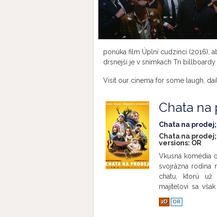
ponúka film Úplní cudzinci (2016), a
drsnejší je v snímkach Tri billboardy
Visit our cinema for some laugh, dai
Chata na 
Chata na prodej;
Chata na prodej;
versions:
OR
Vkusná komédia o t
svojrázna rodina n
chatu, ktorú už
majiteľovi sa vš
poriadnu rodinnú 
2D
OR
nadšenie, takéto s