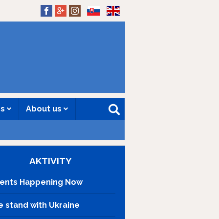
SK
EN
es
About us
AKTIVITY
ents Happening Now
 stand with Ukraine