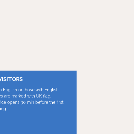
VISITORS
in English or those with English
les are marked with UK flag.
fice opens 30 min before the first
ing.