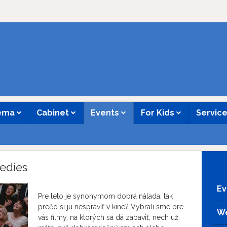
nema
Cabinet
Events
For Kids
Servic
edies
Ev
Pre leto je synonymom dobrá nálada, tak
prečo si ju nespraviť v kine? Vybrali sme pre
We
vás filmy, na ktorých sa dá zabaviť, nech už