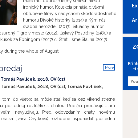
máte radi dobrosrdečný smiech alebo
Ex
ironický humor. Kolekcia prináša divákmi
obľúbené filmy s nádychom škodoradostného
Ar
humoru Divoké historky (2014) a Kým nás
svadba nerozdelí (2017). Situačný humor
bsurdný Tigre v meste (2012), láskavý Postrižiny (1980) a
 kúsok za Ebbingom (2017) či Stratili sme Stalina (2017).
Z
ly during the whole of August!
Prih
predaj
More
ti
info
 Tomáš Pavlíček, 2018, OV (cz)
 Tomáš Pavlíček, 2018, OV (cz); Tomáš Pavlíček,
om, čo všetko sa môže stať, keď sa cez víkend stretne
a poslednej rozlúčke s chatou. Rodičia predávajú starú
 veľmi nevyužívajú. Pred odovzdaním chaty novému
ak matka (Ivana Chýlková) rozhodne usporiadať poslednú
stretávku. Zvyšok príbuzenstva však neprejavuje veľké
tretnutia bývajú vždy dosť psychicky náročné. Starý otec