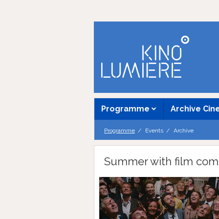
Programme
Archive Ci
Programme
Events
Archive
Summer with film com