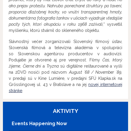
ako prejav protestu. Nahrubo ponechané štruktúry po tavení,
proporcia dlažobnej kocky, vo vnútri transparentnej hmoty,
dokumentárna fotografia tankov v uliciach vyjadruje vtedajšie
pocity tých, ktorí okupáciu v roku 1968 zažívali,“
vysvetlil
myšlienku, ktorú stvárnil do skleneného objektu.
Slávnostný večer zorganizovali Slovenský filmový ústav,
Slovenská filmová a televízna akadémia v spolupráci
so Slovenskou agentúrou producentov v audiovízii.
Podujatie je otvorené aj pre verejnosť. Filmy
Čas, ktorý
žijeme
,
Čierne dni
a
Tryzna
sú digitálne reštaurované a vyšli
na 2DVD nosiči pod názvom
August ´68 / November ´89,
v predaji sú v Kine Lumière, v predajni SFÚ Klapka.sk na
Grösslingovej ul. 43 v Bratislave a na jej
novej internetovej
stránke
.
AKTIVITY
Events Happening Now