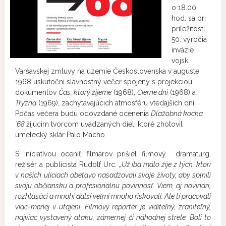
o 18.00
hod. sa pri
príležitosti
50. výročia
invázie
vojsk
Varšavskej zmluvy na územie Československa v auguste
1968 uskutoční slávnostný večer spojený s projekciou
dokumentov
Čas, ktorý žijeme
(1968),
Čierne dni
(1968) a
Tryzna
(1969), zachytávajúcich atmosféru vtedajších dní.
Počas večera budú odovzdané ocenenia
Dlažobná kocka
´68
žijúcim tvorcom uvádzaných diel, ktoré zhotovil
umelecký sklár Palo Macho.
S iniciatívou oceniť filmárov prišiel filmový dramaturg,
režisér a publicista Rudolf Urc.
„Už iba málo žije z tých, ktorí
v našich uliciach obetavo nasadzovali svoje životy, aby splnili
svoju občiansku a profesionálnu povinnosť. Viem, aj novinári,
rozhlasáci a mnohí ďalší veľmi mnoho riskovali. Ale tí pracovali
viac-menej v utajení. Filmový reportér je viditeľný, zraniteľný,
najviac vystavený ataku, zámernej či náhodnej strele. Boli to