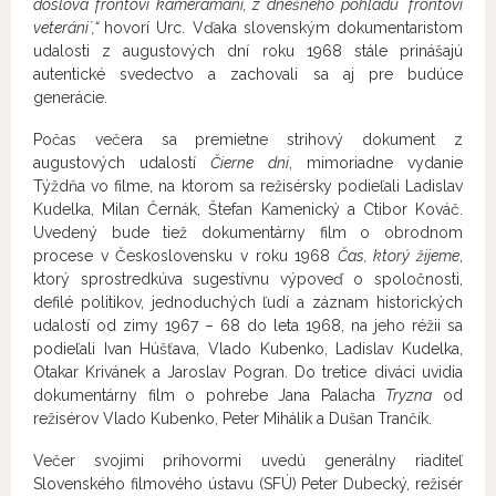
doslova frontoví kameramani, z dnešného pohľadu ´frontoví
veteráni´,“
hovorí Urc. Vďaka slovenským dokumentaristom
udalosti z augustových dní roku 1968 stále prinášajú
autentické svedectvo a zachovali sa aj pre budúce
generácie.
Počas večera sa premietne strihový dokument z
augustových udalostí
Čierne dni
, mimoriadne vydanie
Týždňa vo filme, na ktorom sa režisérsky podieľali Ladislav
Kudelka, Milan Černák, Štefan Kamenický a Ctibor Kováč.
Uvedený bude tiež dokumentárny film o obrodnom
procese v Československu v roku 1968
Čas, ktorý žijeme
,
ktorý sprostredkúva sugestívnu výpoveď o spoločnosti,
defilé politikov, jednoduchých ľudí a záznam historických
udalostí od zimy 1967 – 68 do leta 1968, na jeho réžii sa
podieľali Ivan Húšťava, Vlado Kubenko, Ladislav Kudelka,
Otakar Krivánek a Jaroslav Pogran. Do tretice diváci uvidia
dokumentárny film o pohrebe Jana Palacha
Tryzna
od
režisérov Vlado Kubenko, Peter Mihálik a Dušan Trančík.
Večer svojimi príhovormi uvedú generálny riaditeľ
Slovenského filmového ústavu (SFÚ) Peter Dubecký, režisér