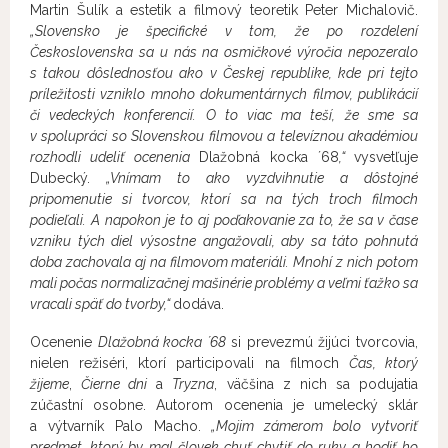
Martin Šulík a estetik a filmový teoretik Peter Michalovič.
„Slovensko je špecifické v tom, že po rozdelení
Československa sa u nás na osmičkové výročia nepozeralo
s takou dôslednosťou ako v Českej republike, kde pri tejto
príležitosti vzniklo mnoho dokumentárnych filmov, publikácií
či vedeckých konferencií. O to viac ma teší, že sme sa
v spolupráci so Slovenskou filmovou a televíznou akadémiou
rozhodli udeliť ocenenia
Dlažobná kocka ´68
,“
vysvetľuje
Dubecký.
„Vnímam to ako vyzdvihnutie a dôstojné
pripomenutie si tvorcov, ktorí sa na tých troch filmoch
podieľali. A napokon je to aj poďakovanie za to, že sa v čase
vzniku tých diel výsostne angažovali, aby sa táto pohnutá
doba zachovala aj na filmovom materiáli. Mnohí z nich potom
mali počas normalizačnej mašinérie problémy a veľmi ťažko sa
vracali späť do tvorby,“
dodáva.
Ocenenie
Dlažobná kocka ´68
si prevezmú žijúci tvorcovia,
nielen režiséri, ktorí participovali na filmoch
Čas, ktorý
žijeme
,
Čierne dni
a
Tryzna
, väčšina z nich sa podujatia
zúčastní osobne. Autorom ocenenia je umelecký sklár
a výtvarník Palo Macho.
„Mojim zámerom bolo vytvoriť
predmet, ktorý by mal človek chuť chytiť do ruky a hodiť ho