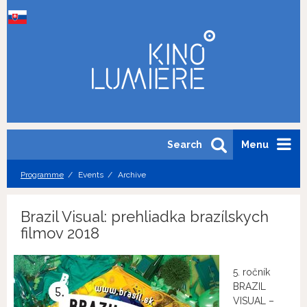
Search
Menu
Programme
Events
Archive
Brazil Visual: prehliadka brazílskych
filmov 2018
5. ročník
BRAZIL
VISUAL –