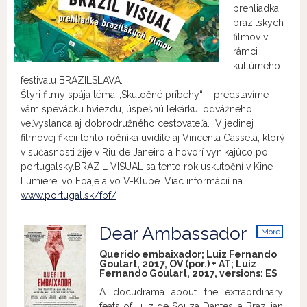
prehliadka
brazílskych
filmov v
rámci
kultúrneho
festivalu BRAZILSLAVA.
Štyri filmy spája téma „Skutočné príbehy“ – predstavíme
vám spevácku hviezdu, úspešnú lekárku, odvážneho
veľvyslanca aj dobrodružného cestovateľa. V jedinej
filmovej fikcii tohto ročníka uvidíte aj Vincenta Cassela, ktorý
v súčasnosti žije v Riu de Janeiro a hovorí vynikajúco po
portugalsky.BRAZIL VISUAL sa tento rok uskutoční v Kine
Lumiere, vo Foajé a vo V-Klube. Viac informácií na
www.portugal.sk/fbf/
Dear Ambassador
More
info
Querido embaixador; Luiz Fernando
Goulart, 2017, OV (por.) + AT; Luiz
Fernando Goulart, 2017, versions:
ES
A docudrama about the extraordinary
feats of Luiz de Souza Dantes, a Brazilian