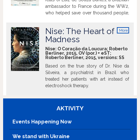
ambassador to France during the WW2,
who helped save over thousand people,
mostly Jews, by granting them
diplomatic visa so that they could flee
Nise: The Heart of
More
the war.
info
Madness
Nise: O Coração da Loucura; Roberto
Berliner, 2015, OV (por.) + eST;
Roberto Berliner, 2015, versions:
SS
Based on the true story of Dr. Nise da
Silveira, a psychiatrist in Brazil who
treated her patients with art instead of
electroshock therapy.
AKTIVITY
Events Happening Now
We stand with Ukraine