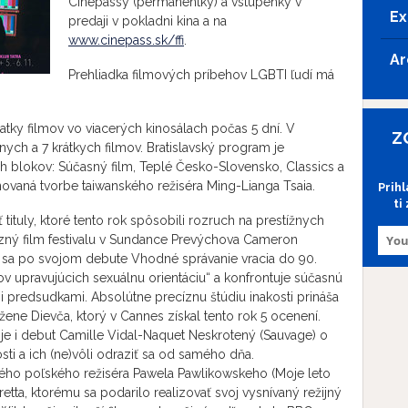
Cinepassy (permanentky) a vstupenky v
Ex
predaji v pokladni kina a na
www.cinepass.sk/ffi
.
Ar
Prehliadka filmových príbehov LGBTI ľudí má
tky filmov vo viacerých kinosálach počas 5 dní. V
Z
ych a 7 krátkych filmov. Bratislavský program je
blokov: Súčasný film, Teplé Česko-Slovensko, Classics a
novaná tvorbe taiwanského režiséra Ming-Lianga Tsaia.
Prih
ti
ituly, ktoré tento rok spôsobili rozruch na prestížnych
íťazný film festivalu v Sundance Prevýchova Cameron
n sa po svojom debute Vhodné správanie vracia do 90.
ov upravujúcich sexuálnu orientáciu“ a konfrontuje súčasnú
mi predsudkami. Absolútne precíznu štúdiu inakosti prináša
žene Dievča, ktorý v Cannes získal tento rok 5 ocenení.
e i debut Camille Vidal-Naquet Neskrotený (Sauvage) o
i a ich (ne)vôli odraziť sa od samého dňa.
ového poľského režiséra Pawela Pawlikowskeho (Moje leto
retta, ktorému sa podarilo realizovať svoj vysnívaný režijný