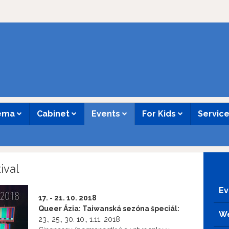
nema
Cabinet
Events
For Kids
Servic
ival
Ev
17. - 21. 10. 2018
Queer Ázia: Taiwanská sezóna špeciál:
We
23., 25., 30. 10., 1.11. 2018