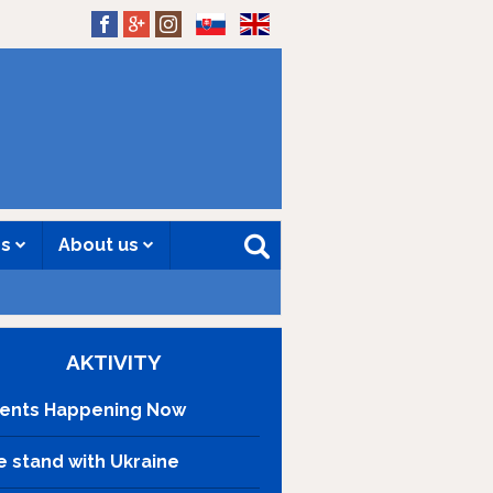
SK
EN
es
About us
AKTIVITY
ents Happening Now
 stand with Ukraine