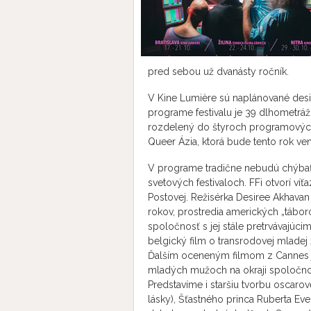
pred sebou už dvanásty ročník.
V Kine Lumière sú naplánované desia
programe festivalu je 39 dlhometrážn
rozdelený do štyroch programových 
Queer Ázia, ktorá bude tento rok ve
V programe tradične nebudú chýbať t
svetových festivaloch. FFi otvorí v
Postovej. Režisérka Desiree Akhava
rokov, prostredia amerických „tábor
spoločnosť s jej stále pretrvávajúci
belgický film o transrodovej mladej 
Ďalším oceneným filmom z Cannes j
mladých mužoch na okraji spoločnost
Predstavíme i staršiu tvorbu oscar
lásky), Šťastného princa Ruberta Eve