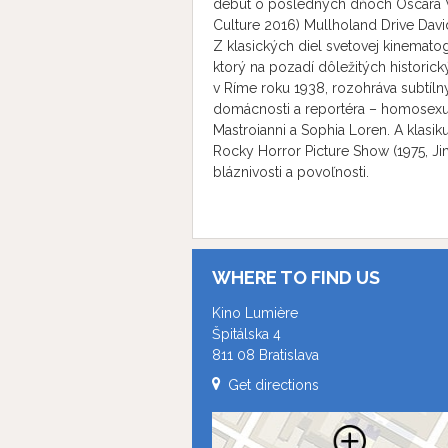
debut o posledných dňoch Oscara Wil
Culture 2016) Mullholand Drive Davi
Z klasických diel svetovej kinemato
ktorý na pozadí dôležitých historick
v Ríme roku 1938, rozohráva subtíln
domácnosti a reportéra – homosexuál
Mastroianni a Sophia Loren. A klasi
Rocky Horror Picture Show (1975, J
bláznivosti a povoľnosti.
WHERE TO FIND US
Kino Lumière
Špitálska 4
811 08 Bratislava
Get directions