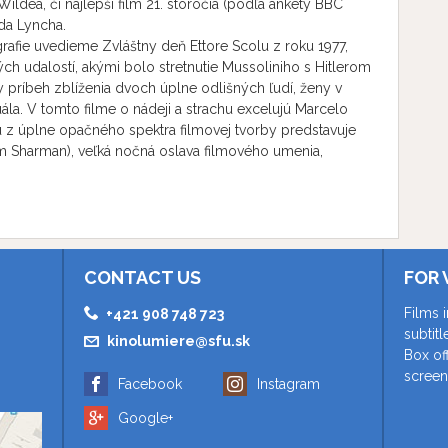
dea, či najlepší film 21. storočia (podľa ankety BBC
da Lyncha.
grafie uvedieme Zvláštny deň Ettore Scolu z roku 1977,
ých udalostí, akými bolo stretnutie Mussoliniho s Hitlerom
y príbeh zblíženia dvoch úplne odlišných ľudí, ženy v
a. V tomto filme o nádeji a strachu excelujú Marcelo
ku z úplne opačného spektra filmovej tvorby predstavuje
im Sharman), veľká nočná oslava filmového umenia,
CONTACT US
FOR 
Films 
+421 908 748 723
subtit
kinolumiere@sfu.sk
Box of
screen
Facebook
Instagram
Google+