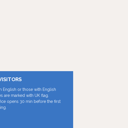
VISITORS
in English or those with English
les are marked with UK flag.
fice opens 30 min before the first
ing.