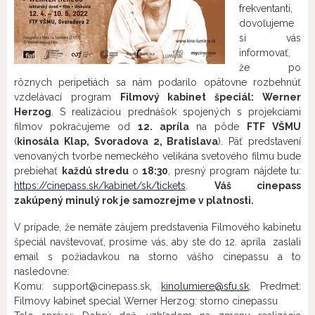
frekventanti,
dovoľujeme
si vás
informovať,
že po
rôznych peripetiách sa nám podarilo opätovne rozbehnúť
vzdelávací program
Filmový kabinet špeciál: Werner
Herzog
. S realizáciou prednášok spojených s projekciami
filmov pokračujeme od
12. apríla
na pôde
FTF VŠMU
(
kinosála Klap, Svoradova 2, Bratislava
). Päť predstavení
venovaných tvorbe nemeckého velikána svetového filmu bude
prebiehať
každú stredu
o
18:30
, presný program nájdete tu:
https://cinepass.sk/kabinet/sk/tickets
.
Váš cinepass
zakúpený minulý rok je samozrejme v platnosti.
V prípade, že nemáte záujem predstavenia Filmového kabinetu
špeciál navštevovať, prosíme vás, aby ste do 12. apríla zaslali
email s požiadavkou na storno vášho cinepassu a to
nasledovne:
Komu: support@cinepass.sk,
kinolumiere@sfu.sk
, Predmet:
Filmovy kabinet special Werner Herzog: storno cinepassu