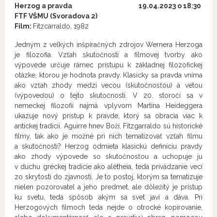
Herzog a
pravda
19.04.2023 o 18:30
FTF VŠMU (Svoradova 2)
Film:
Fitzcarraldo, 1982
Jedným z veľkých inšpiračných zdrojov Wernera Herzoga
je filozofia. Vzťah skutočnosti a filmovej tvorby ako
výpovede určuje rámec prístupu k základnej filozofickej
otázke, ktorou je hodnota pravdy. Klasicky sa pravda vníma
ako vzťah zhody medzi vecou (skutočnosťou) a vetou
(výpoveďou) o tejto skutočnosti. V 20. storočí sa v
nemeckej filozofii najmä vplyvom Martina Heideggera
ukazuje nový prístup k pravde, ktorý sa obracia viac k
antickej tradícii. Aguirre hnev Boží, Fitzgarraldo sú historické
filmy, tak ako je možné pri nich tematizovať vzťah filmu
a skutočnosti? Herzog odmieta klasickú definíciu pravdy
ako zhody výpovede so skutočnosťou a uchopuje ju
v duchu gréckej tradície ako alétheia, teda privádzanie veci
zo skrytosti do zjavnosti. Je to postoj, ktorým sa tematizuje
nielen pozorovateľ a jeho predmet, ale dôležitý je prístup
ku svetu, teda spôsob akým sa svet javí a dáva. Pri
Herzogových filmoch teda nejde o otrocké kopírovanie,