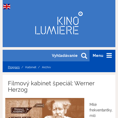
Vyhľadávanie
Menu
Program
Kabinet
Archív
Filmový kabinet špeciál: Werner
Herzog
Milé
frekventantky,
milí