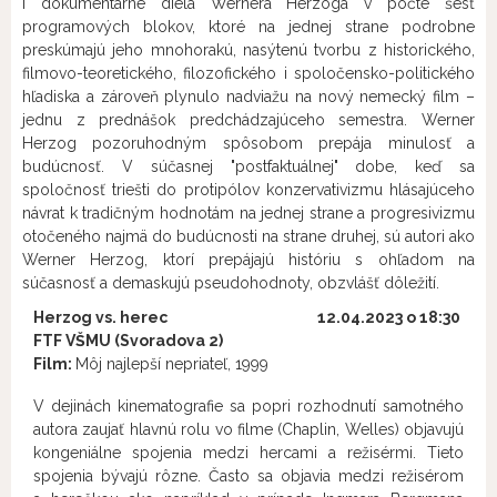
i dokumentárne diela Wernera Herzoga v počte šesť
programových blokov, ktoré na jednej strane podrobne
preskúmajú jeho mnohorakú, nasýtenú tvorbu z historického,
filmovo-teoretického, filozofického i spoločensko-politického
hľadiska a zároveň plynulo nadviažu na nový nemecký film –
jednu z prednášok predchádzajúceho semestra. Werner
Herzog pozoruhodným spôsobom prepája minulosť a
budúcnosť. V súčasnej "postfaktuálnej" dobe, keď sa
spoločnosť triešti do protipólov konzervativizmu hlásajúceho
návrat k tradičným hodnotám na jednej strane a progresivizmu
otočeného najmä do budúcnosti na strane druhej, sú autori ako
Werner Herzog, ktorí prepájajú históriu s ohľadom na
súčasnosť a demaskujú pseudohodnoty, obzvlášť dôležití.
Herzog
vs. herec
12.04.2023 o 18:30
FTF VŠMU (Svoradova 2)
Film:
Môj najlepší nepriateľ, 1999
V dejinách kinematografie sa popri rozhodnutí samotného
autora zaujať hlavnú rolu vo filme (Chaplin, Welles) objavujú
kongeniálne spojenia medzi hercami a režisérmi. Tieto
spojenia bývajú rôzne. Často sa objavia medzi režisérom