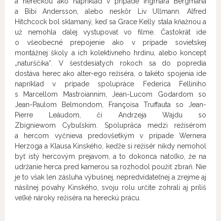
a herečkou ako napríklad v prípade Ingmara Bergmana
a Bibi Andersson, alebo neskôr Liv Ullmann. Alfred
Hitchcock bol sklamaný, keď sa Grace Kelly stala kňažnou a
už nemohla ďalej vystupovať vo filme. Častokrát ide
o všeobecné prepojenie ako v prípade sovietskej
montážnej školy a ich kolektívneho hrdinu, alebo koncept
„naturščika“. V šesťdesiatych rokoch sa do popredia
dostáva herec ako alter-ego režiséra, o takéto spojenia ide
napríklad v prípade spolupráce Federica Felliniho
s Marcellom Mastroiannim, Jean-Lucom Godardom so
Jean-Paulom Belmondom, Françoisa Truffauta so Jean-
Pierre Leáudom, či Andrzeja Wajdu so
Zbigniewom Cybulskim. Spolupráca medzi režisérom
a hercom vyčnieva predovšetkým v prípade Wernera
Herzoga a Klausa Kinského, keďže si režisér nikdy nemohol
byť istý hercovým prejavom, a to dokonca natoľko, že na
udržanie herca pred kamerou sa rozhodol použiť zbraň. Nie
je to však len zásluha výbušnej, nepredvídateľnej a zrejme aj
násilnej povahy Kinského, svoju rolu určite zohrali aj príliš
veľké nároky režiséra na hereckú prácu.