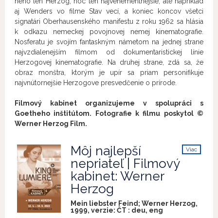
neho len Herzog, hoc ten najvehementnejšie, ale napríklad
aj Wenders vo filme Stav vecí, a koniec koncov všetci
signatári Oberhausenského manifestu z roku 1962 sa hlásia
k odkazu nemeckej povojnovej nemej kinematografie.
Nosferatu je svojím fantaskným námetom na jednej strane
najvzdialenejším filmom od dokumentaristickej línie
Herzogovej kinematografie. Na druhej strane, zdá sa, že
obraz monštra, ktorým je upír sa priam personifikuje
najvnútornejšie Herzogove presvedčenie o prírode.
Filmový kabinet organizujeme v spolupráci s
Goetheho inštitútom. Fotografie k filmu poskytol ©
Werner Herzog Film.
Môj najlepší
Viac
info
nepriateľ | Filmový
kabinet: Werner
Herzog
Mein liebster Feind; Werner Herzog,
1999, verzie:
ČT
:
deu
,
eng