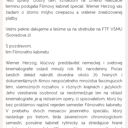
Telo správy: Dobrý deň, vzhľadom na zmenu realizácie
termínu podujatia Filmový kabinet špeciál: Werner Herzog vás
žiadam o storno môjho cinepassu a vrátenie zrealizovanej
platby.
Veľmi pekne ďakujeme a tešíme sa na stretnutie na FTF VŠMU
(Svoradova 2).
S pozdravom,
tím Filmového kabinetu
Werner Herzog, kľúčový predstaviteľ nemeckej i svetovej
kinematografie oslávil minulý rok 80. narodeniny. Počas
šiestich dekád nakrútil dovedna okolo 70 hraných i
dokumentárnych filmov nespočetného množstva fascinujúcich
tém, všemožných rozsahov, v rôznych krajinách i jazykoch.
Jeho všestranná osobnosť sa neobmedzuje len na oblasť
kinematografie, je aj režisérom opery, či spisovateľom, ktorý by
bez problémov naplnil nejeden semester Filmového kabinetu.
V priebehu dvoch mesiacov jesenného špeciálu, ktorý
nasleduje po treťom, teda záverečnom chronologickom
semestri, ponúkne kabinet rytmicky sa striedajúce hrané