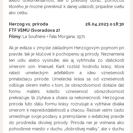
alebo dokumentárnosť, ale o pravdivý obraz, pomocou
ktorého je možné preniknúť k danej udalosti, prípadne svetu
ako celku.
Herzog vs. pr
íroda 26
.04.2023 o 18:30
FTF VŠMU (Svoradova 2)
Filmy:
La Soufrière + Fata Morgana, 1971
Ak je extáza v zmysle základným Herzogovým pojmom pri
pravde, tak je kľúčové k pochopeniu aj prírody. Neznamená
len údiv, alebo vyšinutie, ale aj vytrhnutia zo statickosti
smerom von. Imanuel Kant rozlíšil hodnotu krásy, ktorá
náleží umeleckým artefaktom a ideu vznešenosti
prináležiacu prírode. Umelecká krása sa od vznešenosti
odlišuje okrem iného v tom, že obrazotvornosť dokáže dať
formu matérii, kdežto vznešenosť obrazotvornosť
prekračuje, tá zlyháva a otvára sa nekonečnosti. Herzogova
príroda túto stálu formu krásy rozrušuje a vytrháva diváka
smerom k nepredvídateľnosti a chaosu. Režisér veľmi často
umiestňuje svoje postavy a premýšľanie o extatickej pravde
do prostredia divokej prírody. Príroda nie je vnímaná ako
pohostinné miesto v duchu „dobrotivej matky“, ale v duchu