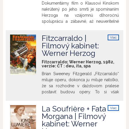
Dokumentárny film o Klausovi Kinskom
nakrútený po jeho smrti je spomínaním
Herzoga na vzájomnú dlhoročnú
spoluprácu a zábavné, až neuveriteľné
príhody z ich spoločných projektov.
Excentrický herec a dôvtipný režisér sa
Fitzcarraldo |
Viac
stretli pri piatich filmových projektoch a
info
Filmový kabinet:
jedná sa o jednu z najkontroverznejších
Werner Herzog
spoluprác. Film Môj nalepší nepriateľ
obsahuje rozhovory s hereckými
Fitzcarraldo; Werner Herzog, 1982,
kolegami, scény zo všetkých piatich
verzie:
ČT
:
deu
,
ita
,
spa
spoločných filmov: Aguirre, hnev Boží,
Brian Sweeney Fitzgerald „Fitzcarraldo“
Nosferatu - Fantóm noci, Woyzeck,
miluje operu, dokonca ju miluje natoľko,
Cobra Verde a Fitzcarraldo, ale aj
že sa rozhodne v dažďovom pralese
niekoľko výbuchov hnevu Klausa
postaviť budovu opery. To si však
Kinského zaznamenaných počas
vyžaduje prenesenie tristo tonovej lode
natáčania. + PREDNÁŠKA:
Herzog vs.
z jednej rieky cez kopec na druhú rieku.
herec
(Juraj Oniščenko) V dejinách
La Soufrière + Fata
Viac
Je to šialený nápad, ale láska k opere aj
kinematografie sa popri rozhodnutí
info
Morgana | Filmový
lode cez kopec prenáša. „Fitzcarraldo“ je
samotného autora zaujať hlavnú rolu vo
kabinet: Werner
dobrodruh s víziou, ktorá ho ženie
filme (Chaplin, Welles) objavujú
dopredu a núti ho prekonávať obrovské