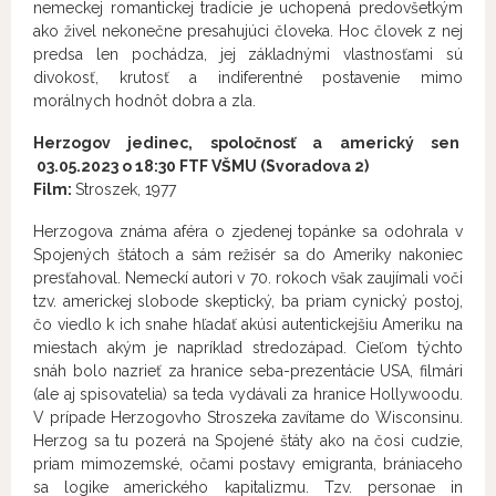
nemeckej romantickej tradície je uchopená predovšetkým
ako živel nekonečne presahujúci človeka. Hoc človek z nej
predsa len pochádza, jej základnými vlastnosťami sú
divokosť, krutosť a indiferentné postavenie mimo
morálnych hodnôt dobra a zla.
Herzogov jedinec, spoločnosť a americký sen
03
.05.2023 o 18:30 FTF VŠMU (Svoradova 2)
Film:
Stroszek, 1977
Herzogova známa aféra o zjedenej topánke sa odohrala v
Spojených štátoch a sám režisér sa do Ameriky nakoniec
presťahoval. Nemeckí autori v 70. rokoch však zaujímali voči
tzv. americkej slobode skeptický, ba priam cynický postoj,
čo viedlo k ich snahe hľadať akúsi autentickejšiu Ameriku na
miestach akým je napríklad stredozápad. Cieľom týchto
snáh bolo nazrieť za hranice seba-prezentácie USA, filmári
(ale aj spisovatelia) sa teda vydávali za hranice Hollywoodu.
V prípade Herzogovho Stroszeka zavítame do Wisconsinu.
Herzog sa tu pozerá na Spojené štáty ako na čosi cudzie,
priam mimozemské, očami postavy emigranta, brániaceho
sa logike amerického kapitalizmu. Tzv. personae in