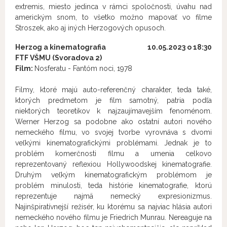
extremis, miesto jedinca v rámci spoločnosti, úvahu nad
americkým snom, to všetko možno mapovať vo filme
Stroszek, ako aj iných Herzogových opusoch.
Herzog a
kinematografia 10
.05.2023 o 18:30
FTF VŠMU (Svoradova 2)
Film:
Nosferatu - Fantóm noci, 1978
Filmy, ktoré majú auto-referenčný charakter, teda také,
ktorých predmetom je film samotný, patria podľa
niektorých teoretikov k najzaujímavejším fenoménom.
Werner Herzog sa podobne ako ostatní autori nového
nemeckého filmu, vo svojej tvorbe vyrovnáva s dvomi
veľkými kinematografickými problémami. Jednak je to
problém komerčnosti filmu a umenia celkovo
reprezentovaný reflexiou Hollywoodskej kinematografie.
Druhým veľkým kinematografickým problémom je
problém minulosti, teda histórie kinematografie, ktorú
reprezentuje najmä nemecký expresionizmus.
Najinšpiratívnejší režisér, ku ktorému sa najviac hlásia autori
nemeckého nového filmu je Friedrich Munrau. Nereaguje na