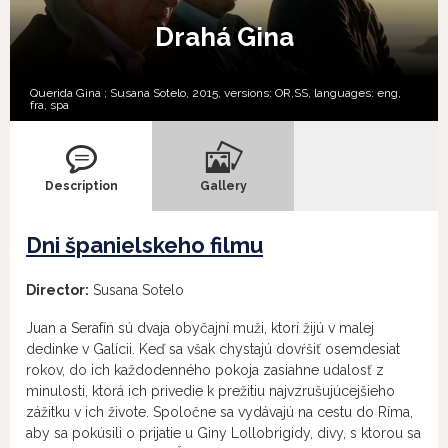
Drahá Gina
Querida Gina ; Susana Sotelo, 2015, versions:
OR,
SS,
languages:
eng
,
fra
,
spa
Description
Gallery
Dni španielskeho filmu
Director:
Susana Sotelo
Juan a Serafín sú dvaja obyčajní muži, ktorí žijú v malej
dedinke v Galícii. Keď sa však chystajú dovŕšiť osemdesiat
rokov, do ich každodenného pokoja zasiahne udalosť z
minulosti, ktorá ich privedie k prežitiu najvzrušujúcejšieho
zážitku v ich živote. Spoločne sa vydávajú na cestu do Ríma,
aby sa pokúsili o prijatie u Giny Lollobrigidy, divy, s ktorou sa