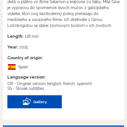
delili o plátno vo filme Šalamún a kráľovná zo Sáby. Milá Gina
je výpravou do spomienok dvoch mužov z galícijského
vidieka, ktorí svoj každodenný pokoj prenášajú do
mestského a súčasného Ríma. Ich stretnutie s Ginou
Lollobrigidou sa stane zlomovým bodom v ich životoch.
Length:
118 min
Year:
2015
Country of origin:
Spain
Language version:
OR - Original version
(english, french, spanish)
SS - Slovak subtitles
Gallery