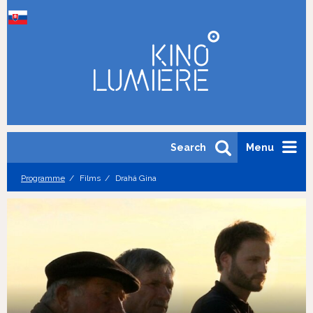
Search
Menu
Programme
Films
Drahá Gina