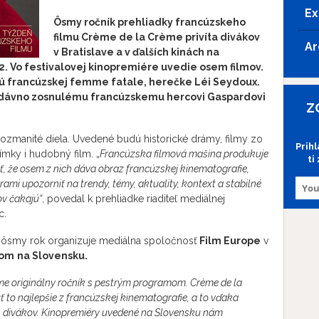
Ex
Ôsmy ročník prehliadky francúzskeho
filmu Crème de la Crème privíta divákov
Ar
v Bratislave a v ďalších kinách na
2. Vo festivalovej kinopremiére uvedie osem filmov.
nú francúzskej femme fatale, herečke Léi Seydoux.
dávno zosnulému francúzskemu hercovi Gaspardovi
Z
ozmanité diela. Uvedené budú historické drámy, filmy zo
Prih
mky i hudobný film. „
Francúzska filmová mašina produkuje
ti
ať, že osem z nich dáva obraz francúzskej kinematografie,
i upozorniť na trendy, témy, aktuality, kontext a stabilné
ov čakajú“
, povedal k prehliadke riaditeľ mediálnej
c.
 ôsmy rok organizuje mediálna spoločnosť
Film Europe
v
tom
na Slovensku.
ame originálny ročník s pestrým programom. Crème de la
 to najlepšie z francúzskej kinematografie, a to vďaka
h divákov. Kinopremiéry uvedené na Slovensku nám