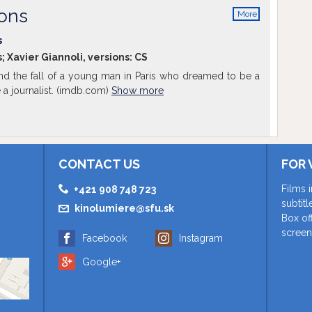
ions
More
info
s
; Xavier Giannoli, versions:
CS
and the fall of a young man in Paris who dreamed to be a
a journalist. (imdb.com)
Show more
CONTACT US
FOR 
Films 
+421 908 748 723
subtit
kinolumiere@sfu.sk
Box of
screen
Facebook
Instagram
Google+