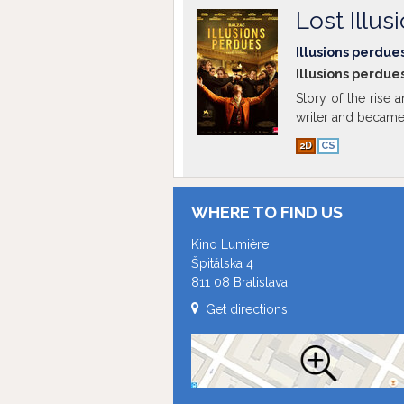
Lost Illus
Illusions perdue
Illusions perdues
Story of the rise 
writer and became 
2D
CS
WHERE TO FIND US
Kino Lumière
Špitálska 4
811 08 Bratislava
Get directions