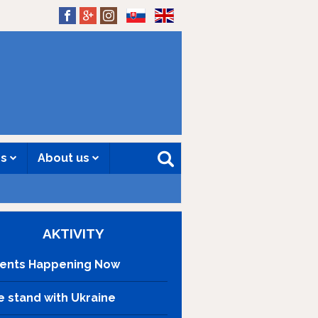
SK
EN
es
About us
AKTIVITY
ents Happening Now
 stand with Ukraine