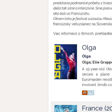
predstavia podmanivé príbehy s hvi
diela tak silné a intenzívne. Sme pres
ako boli vo Francúzsku
.
Okrem toho je festival súčasťou Mesia
francúzsky veľvyslanec na Slovensku 
Viac informácii o filmoch, prehliad
Olga
Olga
Olga; Elie Grapp
A 15-year-old Ukr
secure a place 
Euromaiden revolt 
involved. (imdb.c
2D
CS
France (2