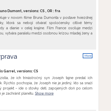
runo Dumont, versions:
CS
,
OR
:
fra
luje v novom filme Bruna Dumonta v postave hviezdnej
rky, ktorá sa nebojí otvárať spoločensky citlivé témy
dy a dianie v celej krajine. Film France osciluje medzi
, vytvára paralelu medzi osobnou krízou mladej ženy a
o Francúzska, pričom sa nevzdáva satirického pohľadu
evízneho spravodajstva.
Show more
ýprava
More
info
is Garrel, versions:
CS
istia, že ich trinásťročný syn Joseph tajne predal ich
k. Rýchlo pochopia, že Joseph nie je jediný, kto sa snaží
ý projekt – ide o stovky detí, zapojených doň po celom
m je zachrániť planétu.
Show more