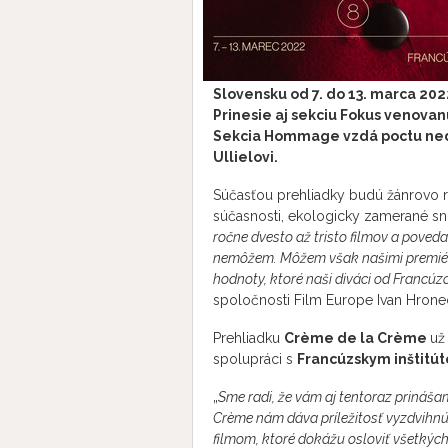
Slovensku od 7. do 13. marca 202
Prinesie aj sekciu Fokus venova
Sekcia Hommage vzdá poctu ne
Ullielovi.
Súčasťou prehliadky budú žánrovo r
súčasnosti, ekologicky zamerané sní
ročne dvesto až tristo filmov a poved
nemôžem. Môžem však našimi premiéram
hodnoty, ktoré naši diváci od Francúz
spoločnosti Film Europe Ivan Hrone
Prehliadku
Crème de la Crème
už
spolupráci s
Francúzskym inštitú
„
Sme radi, že vám aj tentoraz prináš
Crème nám dáva príležitosť vyzdvihnúť
filmom, ktoré dokážu osloviť všetkýc