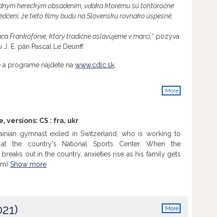
ezdnym hereckým obsadením, vďaka ktorému sú tohtoročné
vedčení, že tieto filmy budú na Slovensku rovnako úspešné,
ca Frankofónie, ktorý tradične oslavujeme v marci,
“ pozýva
J. E. pán Pascal Le Deunff.
ke a programe nájdete na
www.cdlc.sk
.
More
info
e, versions:
CS
:
fra
,
ukr
ainian gymnast exiled in Switzerland, who is working to
at the country's National Sports Center. When the
breaks out in the country, anxieties rise as his family gets
om)
Show more
021)
More
info