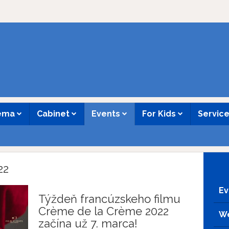
nema
Cabinet
Events
For Kids
Servic
22
Ev
Týždeň francúzskeho filmu
Crème de la Crème 2022
We
začína už 7. marca!