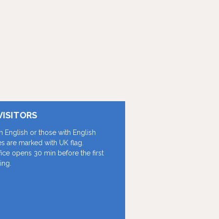
VISITORS
in English or those with English
les are marked with UK flag.
fice opens 30 min before the first
ing.