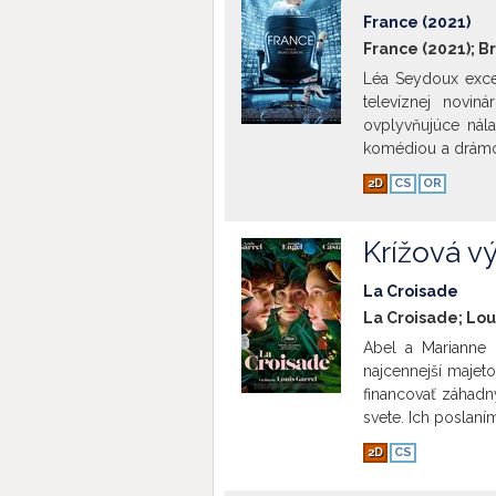
France (2021)
France (2021); B
Léa Seydoux exce
televíznej noviná
ovplyvňujúce nála
komédiou a drámou
obrazom súčasnéh
2D
CS
OR
na fungovania tel
Krížová v
La Croisade
La Croisade; Lou
Abel a Marianne z
najcennejší majeto
financovať záhadn
svete. Ich poslaní
2D
CS