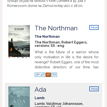
vystúpi 18.júla na diskusii v Kine Lumière a 19. júla v
Rómerovom dome na Zámočníckej ulici o 18:00.
The Northman
More
info
The Northman
The Northman; Robert Eggers,
versions:
SS
:
eng
What is the future of a warrior whose
only motivation in life is the desire for
revenge? Robert Eggers, one of the most
distinctive directors of our time, has
made a dark, bloody and raw epic about
2D+4K
2D
SS
a Viking prince seeking revenge for the
murder of his father. Amleth (Alexander
Skarsgård) was once the son of a
Ada
More
powerful Viking king (Ethan Hawke) and
info
his wife Gudrún (Nicole Kidman) before
Lamb
betrayal and a vicious murder robbed
Lamb; Valdimar Jóhannsson,