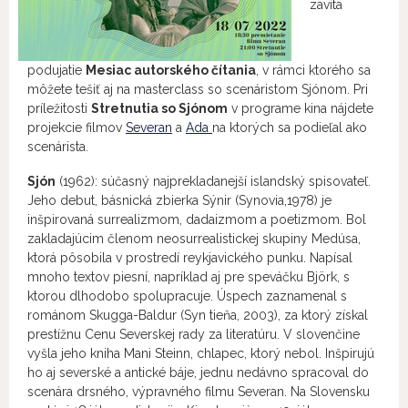
zavíta
podujatie
Mesiac autorského čítania
, v rámci ktorého sa
môžete tešiť aj na masterclass so scenáristom Sjónom. Pri
príležitosti
Stretnutia so Sjónom
v programe kina nájdete
projekcie filmov
Severan
a
Ada
na ktorých sa podieľal ako
scenárista.
Sjón
(1962): súčasný najprekladanejší islandský spisovateľ.
Jeho debut, básnická zbierka Sýnir (Synovia,1978) je
inšpirovaná surrealizmom, dadaizmom a poetizmom. Bol
zakladajúcim členom neosurrealistickej skupiny Medúsa,
ktorá pôsobila v prostredí reykjavického punku. Napísal
mnoho textov piesní, napríklad aj pre speváčku Björk, s
ktorou dlhodobo spolupracuje. Úspech zaznamenal s
románom Skugga-Baldur (Syn tieňa, 2003), za ktorý získal
prestížnu Cenu Severskej rady za literatúru. V slovenčine
vyšla jeho kniha Mani Steinn, chlapec, ktorý nebol. Inšpirujú
ho aj severské a antické báje, jednu nedávno spracoval do
scenára drsného, výpravného filmu Severan. Na Slovensku