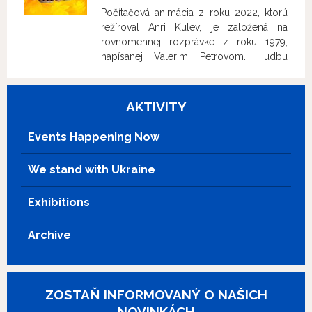
Počítačová animácia z roku 2022, ktorú
režíroval Anri Kulev, je založená na
rovnomennej rozprávke z roku 1979,
napísanej Valerim Petrovom. Hudbu
zložil Ľubomír Denev a piesne naspievala
skupina Ahat. Malý Svetlio si do postele
vzal šesť plastových indiánov a snaží sa
AKTIVITY
zaspať, keď sa zrazu objaví veľký pes.
Ten mu povie, že prišiel, aby ho zachránil
Events Happening Now
– jednak preto, že ako bernardín má
zachraňovanie v povahe, a tiež kvôli
We stand with Ukraine
istému listu. Svetlio totiž dostal list od
starej mamy s peniazmi, ktoré chcel
Exhibitions
použiť na kúpu nových hračiek. Napísal
však babičke, že peniaze nedostal, čo je
klamstvo. Pes ho na to upozorní a Svetlio
Archive
sa rozhodne, že falošný list musia nájsť a
zničiť.
ZOSTAŇ INFORMOVANÝ O NAŠICH
NOVINKÁCH