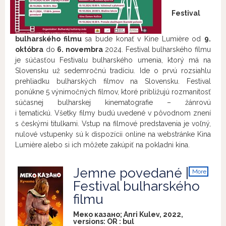
Festival
bulharského filmu
sa bude konať v Kine Lumière od
9.
októbra
do
6. novembra
2024. Festival bulharského filmu
je súčasťou Festivalu bulharského umenia, ktorý má na
Slovensku už sedemročnú tradíciu. Ide o prvú rozsiahlu
prehliadku bulharských filmov na Slovensku.
Festival
ponúkne 5 výnimočných filmov, ktoré približujú rozmanitosť
súčasnej bulharskej kinematografie – žánrovú
i tematickú.
Všetky filmy budú uvedené v pôvodnom znení
s českými titulkami. Vstup na filmové predstavenia je voľný,
nulové vstupenky sú k dispozícii online na webstránke Kina
Lumière alebo si ich môžete zakúpiť na pokladni kina.
Jemne povedané |
More
info
Festival bulharského
filmu
Меко казано; Anri Kulev, 2022,
versions:
OR
:
bul