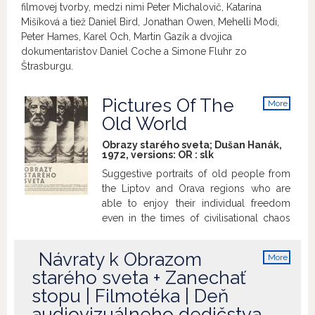
filmovej tvorby, medzi nimi Peter Michalovič, Katarína
Mišíková a tiež Daniel Bird, Jonathan Owen, Mehelli Modi,
Peter Hames, Karel Och, Martin Gazík a dvojica
dokumentaristov Daniel Coche a Simone Fluhr zo
Štrasburgu.
Pictures Of The
More
info
Old World
Obrazy starého sveta; Dušan Hanák,
1972, versions:
OR
:
slk
Suggestive portraits of old people from
the Liptov and Orava regions who are
able to enjoy their individual freedom
even in the times of civilisational chaos
and insecurity.
Návraty k Obrazom
More
info
starého sveta + Zanechať
stopu | Filmotéka | Deň
audiovizuálneho dedičstva