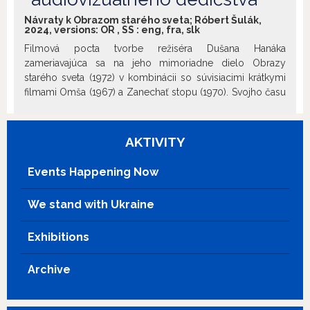
Návraty k Obrazom starého sveta; Róbert Šulák,
2024, versions:
OR
,
SS
:
eng
,
fra
,
slk
Filmová pocta tvorbe režiséra Dušana Hanáka
zameriavajúca sa na jeho mimoriadne dielo Obrazy
starého sveta (1972) v kombinácii so súvisiacimi krátkymi
filmami Omša (1967) a Zanechať stopu (1970). Svojho času
zakázané Obrazy starého sveta majú charakter
slobodného, nezávislého kinematografického diela a
hlboko ľudský rozmer napriek tomu, že vznikli po
AKTIVITY
okupácii Československa v roku 1968, v čase najtvrdšej
normalizácie. Dušan Hanák odkrýva zázemie ich vzniku,
Events Happening Now
svoje názory a postrehy však vyjadria aj viaceré osobnosti,
znalci a priatelia slobodnej filmovej tvorby.
We stand with Ukraine
Exhibitions
Archive