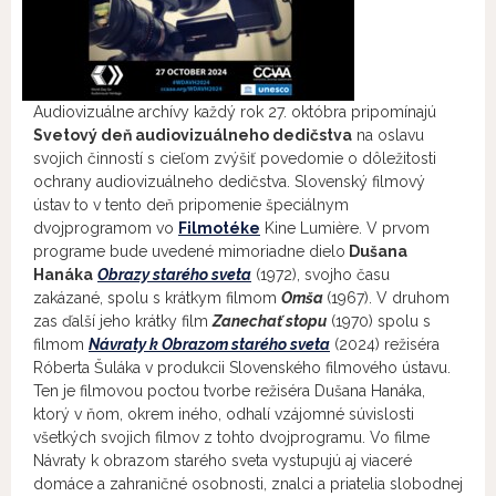
Audiovizuálne archívy každý rok 27. októbra pripomínajú
Svetový deň audiovizuálneho dedičstva
na oslavu
svojich činností s cieľom zvýšiť povedomie o dôležitosti
ochrany audiovizuálneho dedičstva. Slovenský filmový
ústav to v tento deň pripomenie špeciálnym
dvojprogramom vo
Filmotéke
Kine Lumière. V prvom
programe bude uvedené mimoriadne dielo
Dušana
Hanáka
Obrazy starého sveta
(1972), svojho času
zakázané, spolu s krátkym filmom
Omša
(1967). V druhom
zas ďalší jeho krátky film
Zanechať stopu
(1970) spolu s
filmom
Návraty k Obrazom starého sveta
(2024) režiséra
Róberta Šuláka v produkcii Slovenského filmového ústavu.
Ten je filmovou poctou tvorbe režiséra Dušana Hanáka,
ktorý v ňom, okrem iného, odhalí vzájomné súvislosti
všetkých svojich filmov z tohto dvojprogramu. Vo filme
Návraty k obrazom starého sveta vystupujú aj viaceré
domáce a zahraničné osobnosti, znalci a priatelia slobodnej