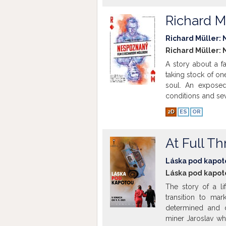
žiadne reálne opat
života. Zarazení s
Richard M
schopní začať o
zvládne matka k
Richard Müller:
recidivistov, toč
Richard Müller: 
súťažnej sekcii d
A story about a f
taking stock of one
soul. An exposed
conditions and sev
first days of his 
2D
ES
OR
condition) he will
deep into his soul
source: http://www
At Full Th
Láska pod kapot
Láska pod kapot
The story of a li
transition to ma
determined and d
miner Jaroslav wh