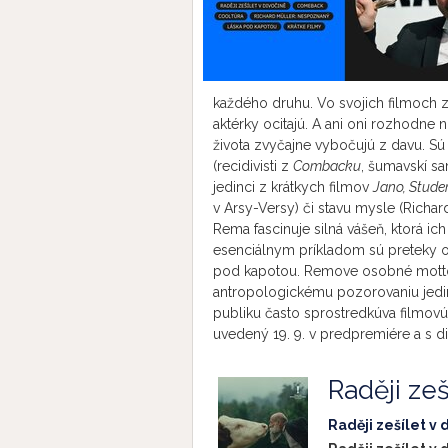
každého druhu. Vo svojich filmoch z
aktérky ocitajú. A ani oni rozhodne
života zvyčajne vybočujú z davu. S
(recidivisti z
Combacku
, šumavskí s
jedinci z krátkych filmov
Jano, Stude
v Arsy-Versy) či stavu mysle (Rich
Rema fascinuje silná vášeň, ktorá 
esenciálnym príkladom sú preteky 
pod kapotou. Remove osobné motto: 
antropologickému pozorovaniu jedinc
publiku často sprostredkúva filmovú
uvedený 19. 9. v predpremiére a s 
Raději zeš
Raději zešílet v 