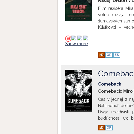
Raději zešílet v 
Film režiséra Mir
voľne rozvíja mo
šumavských samotá
Klišíkovci – več
zvieratami. Spolo
Navonok pôsobia a
Show more
odlišné duše. Rok
hlavu. Franta snív
2D
OR
ES
Ondra zostáva z
uniknúť, keď celý
divákov aj poroty 
Comebac
cenu.
Comeback
Comeback; Miro 
Čas v jednej z na
Nahliadnuť do bež
Dvaja recidivist
budúcnosť. Čo bu
prepúšťací proces
2D
OR
vzdelania, so záz