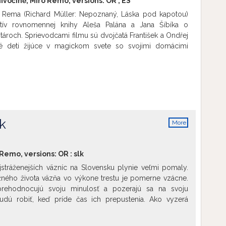
divočině; Miro Remo, versions:
OR
,
ES
a Rema (Richard Müller: Nepoznaný, Láska pod kapotou)
tív rovnomennej knihy Aleša Palána a Jana Šíbíka o
roch. Sprievodcami filmu sú dvojčatá František a Ondřej
né deti žijúce v magickom svete so svojimi domácimi
čne zdieľajú každý deň, každú rutinu, každú myšlienku.
ko zrkadlá jeden druhého, vo vnútri sú však dve úplne
y neoddeliteľného spolužitia im začínajú prerastať cez
a o úniku, o lietaní, o svete za múrmi, ktoré ho zväzujú.
akorenený v tom, čo dobre pozná. Je vôbec možné
 svet nesie vašu vlastnú tvár? Snímka si získala srdcia
na festivale v Karlových Varoch, odkiaľ si odniesla hlavnú
k
More
info
Remo, versions:
OR
:
slk
jstráženejších väzníc na Slovensku plynie veľmi pomaly.
ného života väzňa vo výkone trestu je pomerne vzácne.
i prehodnocujú svoju minulosť a pozerajú sa na svoju
dú robiť, keď príde čas ich prepustenia. Ako vyzerá
 a čo čaká Zlatka a Mira vonku po mnohých rokoch? Bez
namom v registri trestov. Komplikované rodinné zázemie a