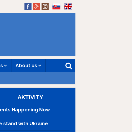
SK
EN
es
About us
AKTIVITY
ents Happening Now
 stand with Ukraine