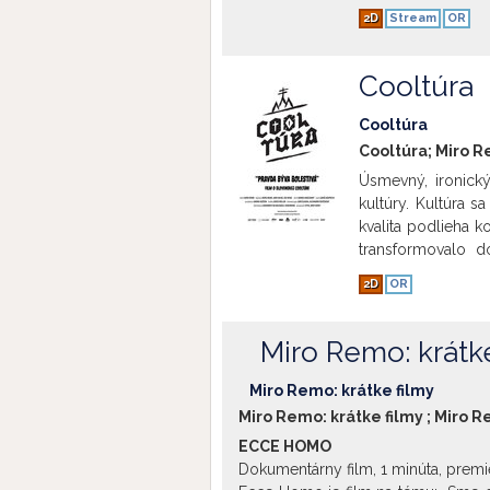
racing driver. A 
2D
Stream
OR
frustrated Jarosla
dream: Jitka is an
mechanic than Jar
Cooltúra
past and the shap
Cooltúra
Cooltúra; Miro R
Úsmevný, ironický
kultúry. Kultúra 
kvalita podlieha 
transformovalo do
napriek tomu, že 
2D
OR
stále hľadá svoju
zorientovať. Nové
šírenia. Došlo k z
Miro Remo: krátke
Objavili sa nové 
Ako teda dnes vyz
Miro Remo: krátke filmy
Miro Remo: krátke filmy ; Miro R
ECCE HOMO
Dokumentárny film, 1 minúta, premié