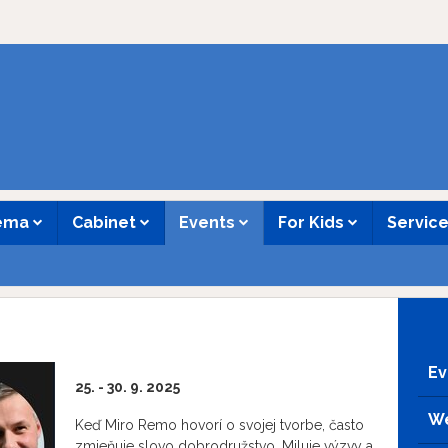
nema
Cabinet
Events
For Kids
Servic
Ev
25. - 30. 9. 2025
We
Keď Miro Remo hovorí o svojej tvorbe, často
zmieňuje slovo dobrodružstvo. Miluje výzvy a