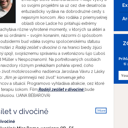
Ex
so svojimi projektmi sa už cez dve desaťročia
entuziasticky vydáva na dobrodružné cesty s
nejasným koncom. Ako rodáka z priemyselnej
Ar
oblasti obce Ladce ho priťahujú extrémy
achytáva rôzne vyhrotené momenty, v ktorých sa aktéri a
 nie sú ordinárni – svojím konaním, názormi či spôsobom
ú outsidermi buď vďaka svojmu spoločenskému statusu
Z
amotári z
Raději zešílet v divočině
či na hranici biedy žijúci
ný spoj
), svojráznemu správaniu a svetonázoru (ujo Ľuboš
Prih
ard Müller v Nespoznanom). Na portrétovaných osobách
ti
ich navzdory rôznym prekážkam poháňa vpred, čoho
o život motokrosového nadšenca Jaroslava Vávru z Lásky
„film je úprimnejší než život“ konvenuje jeho
ov a situácií. Programovo vyhľadáva atrakcie, cez ktoré
 terapiu šokom. Film
Raději zešílet v divočině
bude
diskusiou. (JANA BÉBAROVÁ)
ílet v divočině
More
info
divočině