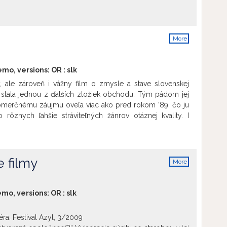
new relationship with his childhood love Jitka brings
v new hope for his personal life as well as his auto racing
 excellent driver who could hardly find a better mentor and
oslav. Nevertheless, Jaroslav cannot get away from his
More
e of his new hope remains uncertain.
Show more
info
emo, versions:
OR
:
slk
, ale zároveň i vážny film o zmysle a stave slovenskej
sa stala jednou z ďalších zložiek obchodu. Tým pádom jej
komerčnému záujmu oveľa viac ako pred rokom ’89, čo ju
 rôznych ľahšie stráviteľných žánrov otáznej kvality. I
k došlo k spoločensko-kultúrnemu uvoľneniu, naša kultúra
 identitu. V tomto kultúrnom dospievaní je zložité sa
 médiá a internet sa stali najrozšírenejšou formou jej
ásadnému odlivu divákov z tradičných kultúrnych podujatí.
 filmy
More
kultúrne fenomény súvisiace so zmenou životného štýlu.
info
erá ona slovenská cooltúra?
Show more
emo, versions:
OR
:
slk
ra: Festival Azyl, 3/2009