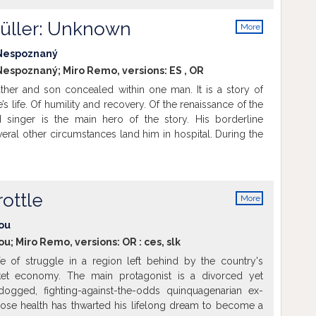
renia, ktoré by im dávali šancu začleniť sa do normálneho
ledujú, čo sa vonku zmenilo... Ale oni sa nezmenili. Budú
üller: Unknown
More
dznovu a je to pre spoločnosť bezpečné? Koľko ešte
info
riminálnika? Je súdny systém spravodlivý? Príbeh
 Nespoznaný
iacich sa v bludnom kruhu. Ocenenia: Film bol uvedený v
Nespoznaný; Miro Remo, versions:
ES
,
OR
okumentov na 49. MFF Karlove Vary 2014
Show more
ather and son concealed within one man. It is a story of
’s life. Of humility and recovery. Of the renaissance of the
 singer is the main hero of the story. His borderline
eral other circumstances land him in hospital. During the
stay in hospital he has no idea whether (and if so, in what
 ever be able to return home. This threat leads him to look
 and takes him on a short trip through his life up to then.
.aic.sk
Show more
rottle
More
info
ou
ou; Miro Remo, versions:
OR
:
ces
,
slk
fe of struggle in a region left behind by the country's
rket economy. The main protagonist is a divorced yet
ogged, fighting-against-the-odds quinquagenarian ex-
ose health has thwarted his lifelong dream to become a