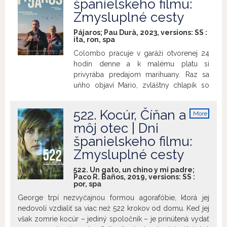
španielskeho filmu:
Zmysluplné cesty
Pájaros; Pau Durà, 2023, versions:
SS
:
ita
,
ron
,
spa
Colombo pracuje v garáži otvorenej 24
hodín denne a k malému platu si
privyrába predajom marihuany. Raz sa
uňho objaví Mario, zvláštny chlapík so
záľubou v pozorovaní vtákov, a najme si
ho ako šoféra na cestu na Costa Bravu.
522. Kocúr, Číňan a
More
Keď však dorazia, Mario zistí, že žeriavy
info
môj otec | Dni
zmenili trasu a odleteli až k delte Dunaja
španielskeho filmu:
v Rumunsku. Obaja sa preto vydajú na
dlhú cestu – každý s iným cieľom, no
Zmysluplné cesty
napokon sa musia navzájom lepšie
522. Un gato, un chino y mi padre;
spoznať a vyrovnať sa sami so sebou.
Paco R. Baños, 2019, versions:
SS
:
por
,
spa
George trpí nezvyčajnou formou agorafóbie, ktorá jej
nedovolí vzdialiť sa viac než 522 krokov od domu. Keď jej
však zomrie kocúr – jediný spoločník – je prinútená vydať