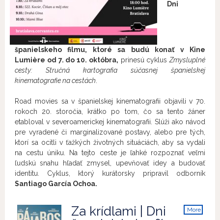
Dni
španielskeho filmu, ktoré sa budú konať v Kine
Lumière od 7. do 10. októbra,
prinesú cyklus
Zmysluplné
cesty: Stručná kartografia súčasnej španielskej
kinematografie na cestách
.
Road movies sa v španielskej kinematografii objavili v 70.
rokoch 20. storočia, krátko po tom, čo sa tento žáner
etabloval v severoamerickej kinematografii. Slúži ako návod
pre vyradené či marginalizované postavy, alebo pre tých,
ktorí sa ocitli v ťažkých životných situáciách, aby sa vydali
na cestu úniku. Na tejto ceste je ľahké rozpoznať veľmi
ľudskú snahu hľadať zmysel, upevňovať idey a budovať
identitu. Cyklus, ktorý kurátorsky pripravil odborník
Santiago García Ochoa.
Za krídlami | Dni
More
info