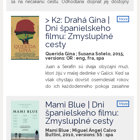
sa na nečakanú cestu. Odhodlaná dopriať jej dôstojný
pohreb, prerobí dodávku na provizórny domov a zamieri
do rodného Portugalska. Dobrodružstvo jej postupne
> K2: Drahá Gina |
More
odhalí, že medzi saudade a fado môže nájsť vlastný
info
Dni španielskeho
spôsob, ako sa zmieriť so svojou minulosťou
filmu: Zmysluplné
cesty
Querida Gina ; Susana Sotelo, 2015,
versions:
OR
:
eng
,
fra
,
spa
Juan a Serafín sú dvaja obyčajní muži,
ktorí žijú v malej dedinke v Galícii. Keď sa
však chystajú dovŕšiť osemdesiat rokov,
do ich každodenného pokoja zasiahne
udalosť z minulosti, ktorá ich privedie k
prežitiu najvzrušujúcejšieho zážitku v ich
Mami Blue | Dni
More
živote. Spoločne sa vydávajú na cestu do
info
španielskeho filmu:
Ríma, aby sa pokúsili o prijatie u Giny
Zmysluplné cesty
Lollobrigidy, divy, s ktorou sa delili o
plátno vo filme Šalamún a kráľovná zo
Mami Blue ; Miguel Ángel Calvo
Sáby. Milá Gina je výpravou do
Buttini, 2010, versions:
SS
:
spa
spomienok dvoch mužov z galícijského