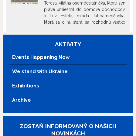
Teresa, vitálna osemdesiatnička, ktorú syn
vidieka, ktorí svoj každodenný pokoj
práve umiestnil do domova dôchodcov,
prenášajú do mestského a súčasného
a Luz Estela, mladá Juhoameričanka,
Ríma. Ich stretnutie s Ginou Lollobrigidou
ktorá sa o ňu stará, sa rozhodnú všetko
sa stane zlomovým bodom v ich
hodiť za hlavu a spontánne ujsť v
životoch.
vytuningovanom aute Luz Estelinho
priateľa. Netušiac, aký nečakaný „náklad“
AKTIVITY
v aute vezú, ich dobrodružný útek
prerastie do bláznivej naháňačky naprieč
Events Happening Now
prekvapivými krajinami. Do deja sa
zapletie Teresin syn, mafiánsky priateľ
We stand with Ukraine
Luz Estely, gang drobných obchodníkov
s ľuďmi aj bizarná dvojica z Guardia Civil.
Exhibitions
Na ceste obidve hrdinky stretávajú pestrú
paletu neobyčajných postáv.
Archive
ZOSTAŇ INFORMOVANÝ O NAŠICH
NOVINKÁCH